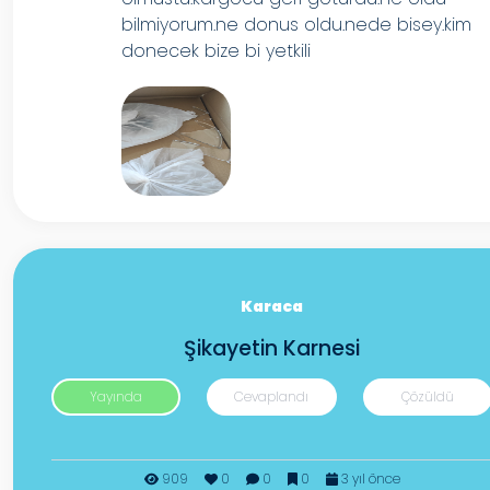
bilmiyorum.ne donus oldu.nede bisey.kim
donecek bize bi yetkili
Karaca
Şikayetin Karnesi
Yayında
Cevaplandı
Çözüldü
909
0
0
0
3 yıl önce