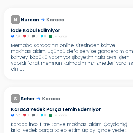
N
Nurcan
Karaca
İade Kabul Edilmiyor
739
0
0
0
3 yıl önce
Merhaba Karaca’nın online sitesinden kahve
makinası aldım. Üçüncü defa servise gönderdim a
kahveyi köpüklü yapmıyor şikayetim hala aynı işlem
yapıldı fakat memnun kalmadım m.hizmetleri yardım
olmu...
S
Seher
Karaca
Karaca Yedek Parça Temin Edemiyor
792
0
0
0
3 yıl önce
Karaca inox filtre kahve makinası aldım. Çaydanlığı
kırıldı yedek parça talep ettim üç ay içinde yedek