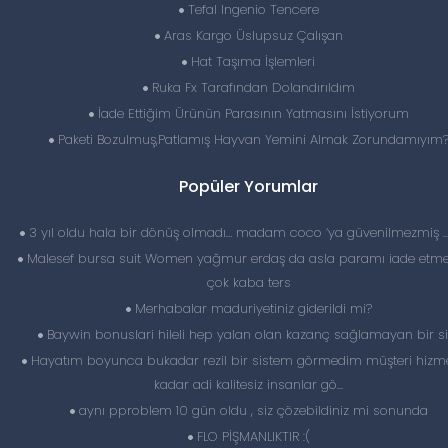
Tefal Ingenio Tencere
Aras Kargo Üslupsuz Çalışan
Hat Taşıma İşlemleri
Ruka Fx Tarafından Dolandırıldım
İade Ettiğim Ürünün Parasının Yatmasını İstiyorum
Paketi Bozulmuş,Patlamış Hayvan Yemini Almak Zorundamıyım
Popüler Yorumlar
3 yıl oldu hala bir dönüş olmadı… madam coco ‘ya güvenilmezmiş 
Malesef bursa suit Women yağmur erdaş da asla paramı iade etme
çok kaba ters
Merhabalar maduriyetiniz giderildi mi?
Baywin bonuslari hileli hep yalan olan kazanç sağlamayan bir si
Hayatım boyunca bukadar rezil bir sistem görmedim müşteri hizme
kadar adi kalitesiz insanlar gö...
aynı pproblem 10 gün oldu , siz çözebildiniz mi sonunda
FLO PİŞMANLIKTIR :(