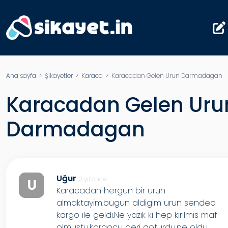
Ana sayfa
>
Şikayetler
>
Karaca
> Karacadan Gelen Urun Darmadagan
Karacadan Gelen Uru
Darmadagan
Uğur
3 yıl önce
U
Karacadan hergun bir urun
almaktayim.bugun aldigim urun sendeo
kargo ile geldi.Ne yazik ki hep kirilmis maf
olmustu.kargocu geri goturdu.ne oldu