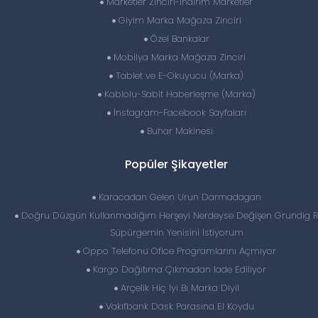
Marketler Zinciri-İndirim Marketler
Giyim Marka Mağaza Zinciri
Özel Bankalar
Mobilya Marka Mağaza Zinciri
Tablet ve E-Okuyucu (Marka)
Kablolu-Sabit Haberleşme (Marka)
İnstagram-Facebook Sayfaları
Buhar Makinesi
Popüler Şikayetler
Karacadan Gelen Urun Darmadagan
Doğru Düzgün Kullanmadığım Herşeyi Nerdeyse Değişen Grundig 
Süpürgemin Yenisini Istiyorum
Oppo Telefonu Ofice Programlarını Açmıyor
Kargo Dağıtıma Çıkmadan Iade Ediliyor
Arçelik Hiç Iyi Bı Marka Diyil
Vakıfbank Dask Parasına El Koydu