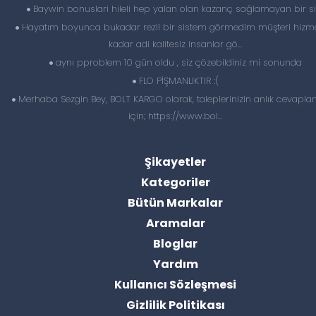
Baywin bonuslari hileli hep yalan olan kazanç sağlamayan bir si
Hayatım boyunca bukadar rezil bir sistem görmedim müşteri hizme
kadar adi kalitesiz insanlar gö...
aynı pproblem 10 gün oldu , siz çözebildiniz mi sonunda
FLO PİŞMANLIKTIR :(
Merhaba Sezgin Bey, BOLT KARGO olarak, taleplerinizin anlık cevapl
için; https://www.bol...
Şikayetler
Kategoriler
Bütün Markalar
Aramalar
Bloglar
Yardım
Kullanıcı Sözleşmesi
Gizlilik Politikası