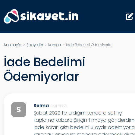
Ana sayfa
>
Şikayetler
>
Karaca
> İade Bedelimi Ödemiyorlar
İade Bedelimi
Ödemiyorlar
Selma
3 yıl önce
S
Şubat 2022 fe aldığım tencere seti iç
kaplama kabardığı için firmaya gönderdim
iade kararı çıktı bedelini 3 aydır ödemiyorla
karacayı arıyorum mağaza ödeyecek diyo