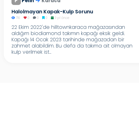
P
Pelin
Karaca
Halolmayan Kapak-Kulp Sorunu
716
0
0
0
3 yıl önce
22 Ekim 2022'de hilltownkaraca mağazasından
aldığım biodiamond takımın kapağı eksik geldi.
Kapağı 14 Ocak 2023 tarihinde mağazadan bir
zahmet alabildim. Bu defa da takıma ait olmayan
kulp verilmek ist...