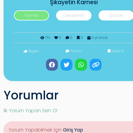
Şikayetin Karnesi
Yayında
Cevaplandı
Çözüldü
714
0
0
0
3 yıl önce
Beğen
Yorum
Takip Et
Yorumlar
İlk Yorum Yapan Sen Ol
Yorum Yapabilmek İçin
Giriş Yap