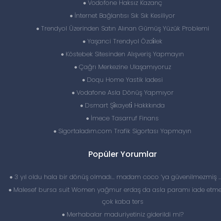
Vodofone Haksız Kazanç
İnternet Bağlantısı Sık Sık Kesiliyor
Trendyol Üzerinden Satın Alınan Gümüş Yüzük Problemi
Yaşanci Trendyol Özdi̇lek
Köstebek Sitesinden Alışveriş Yapmayın
Çağrı Merkezine Ulaşamıyoruz
Doqu Home Yastik Iadesi
Vodafone Asla Dönüş Yapmıyor
Dsmart Şi̇kayeti̇ Hakkkında
İmece Tasarruf Finans
Sigortaladım.com Trafik Sigortası Yapmayın
Popüler Yorumlar
3 yıl oldu hala bir dönüş olmadı… madam coco ‘ya güvenilmezmiş 
Malesef bursa suit Women yağmur erdaş da asla paramı iade etme
çok kaba ters
Merhabalar maduriyetiniz giderildi mi?