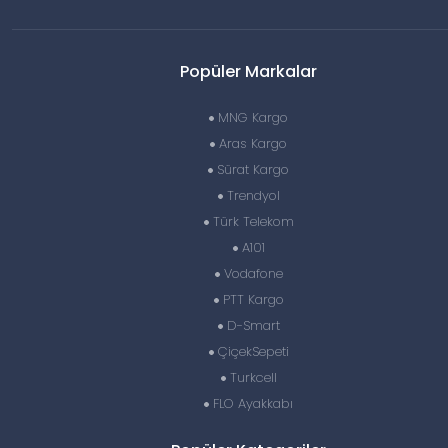
Popüler Markalar
MNG Kargo
Aras Kargo
Sürat Kargo
Trendyol
Türk Telekom
A101
Vodafone
PTT Kargo
D-Smart
ÇiçekSepeti
Turkcell
FLO Ayakkabı