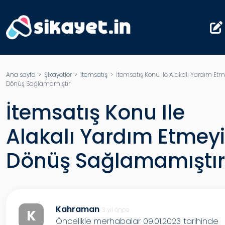
Ana sayfa
>
Şikayetler
>
itemsatış
> İtemsatış Konu Ile Alakalı Yardım Etm
Dönüş Sağlamamıştır
İtemsatış Konu Ile
Alakalı Yardım Etmey
Dönüş Sağlamamıştır
Kahraman
3 yıl önce
K
Öncelikle merhabalar 09.01.2023 tarihinde