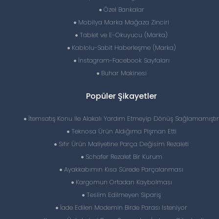
Özel Bankalar
Mobilya Marka Mağaza Zinciri
Tablet ve E-Okuyucu (Marka)
Kablolu-Sabit Haberleşme (Marka)
İnstagram-Facebook Sayfaları
Buhar Makinesi
Popüler Şikayetler
İtemsatış Konu Ile Alakalı Yardım Etmeyip Dönüş Sağlamamıştır
Teknosa Ürün Aldığıma Pişman Etti
Sıfır Ürün Maliyetine Parça Değisim Rezaleti
Schafer Rezalet Bir Kurum
Ayakkabımın Kısa Sürede Parçalanması
Kargomun Ortadan Kaybolması
Teslim Edilmeyen Sipariş
İade Edilen Modemin Birde Parası Isteniyor