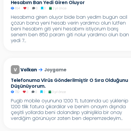
Hesabım Ban Yedi Giren Oluyor
654
0
0
0
2 yıl önce
Hesabıma giren oluyor bide ban yedim bugün acil
çözün bana yeni hesab verin yardımcı olun lütfen
beni hesabım giti yeni hesabımı istiyorum barış
senem ben 850 param giti nolur yardımcı olun ban
yedi 7...
V
Volkan
Joygame
Telefonuma Virüs Gönderilmiştir O Sıra Olduğunu
Düşünüyorum.
732
0
0
0
3 yıl önce
Pugb mobile oyununa 1200 TL tutarında uc yüklenip
1200 tllik fatura çıkardılar ve benim onayım dışında
çeşitli yollarda beni dolandırıp yalnişlikla bir onay
verdiğim görünüyor zaten ben depremzedeyim...