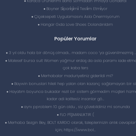
Karaca Ürünlerimi Bana Sormadan İmhaya Gönderdi
Boyner Si̇pari̇şi̇mi̇ Tesli̇m Etmi̇yor
Çiçeksepeti Uygulamasını Asla Önermiyorum
Hangar Gıda Love Shoes Dolandırıldım
Popüler Yorumlar
3 yıl oldu hala bir dönüş olmadı… madam coco ‘ya güvenilmezmiş 
Malesef bursa suit Women yağmur erdaş da asla paramı iade etme
çok kaba ters
Merhabalar maduriyetiniz giderildi mi?
Baywin bonuslari hileli hep yalan olan kazanç sağlamayan bir si
Hayatım boyunca bukadar rezil bir sistem görmedim müşteri hizme
kadar adi kalitesiz insanlar gö...
aynı pproblem 10 gün oldu , siz çözebildiniz mi sonunda
FLO PİŞMANLIKTIR :(
Merhaba Sezgin Bey, BOLT KARGO olarak, taleplerinizin anlık cevapl
için; https://www.bol...