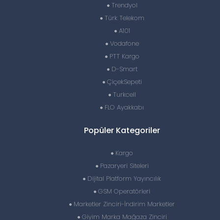
Trendyol
Türk Telekom
A101
Vodafone
PTT Kargo
D-Smart
ÇiçekSepeti
Turkcell
FLO Ayakkabı
Popüler Kategoriler
Kargo
Pazaryeri Siteleri
Dijital Platform Yayıncılık
GSM Operatörleri
Marketler Zinciri-İndirim Marketler
Giyim Marka Mağaza Zinciri