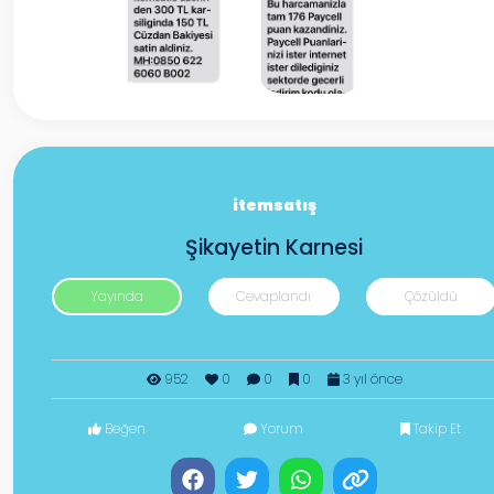
itemsatış
Şikayetin Karnesi
Yayında
Cevaplandı
Çözüldü
952
0
0
0
3 yıl önce
Beğen
Yorum
Takip Et