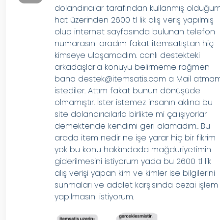
dolandırıcılar tarafından kullanmış olduğu
hat üzerinden 2600 tl lik alış veriş yapılmış
olup internet sayfasında bulunan telefon
numarasını aradım fakat itemsatıştan hiç
kimseye ulaşamadım. canlı destekteki
arkadaşlarla konuyu belirmeme rağmen
bana
destek@itemsatis.com
a Mail atmam
istediler. Attım fakat bunun dönüşüde
olmamıştır. İster istemez insanın aklına bu
site dolandırıcılarla birlikte mi çalışıyorlar
demektende kendimi geri alamadım.. Bu
arada item nedir ne işe yarar hiç bir fikrim
yok bu konu hakkındada mağduriyetimin
giderilmesini istiyorum yada bu 2600 tl lik
alış verişi yapan kim ve kimler ise bilgilerini
sunmaları ve adalet karşısında cezai işlem
yapılmasını istiyorum.