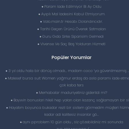
Param Iade Edilmiyor Bi Ay Oldu
Ayıplı Mal Iadesini Kabul Etmiyorum
Valo.main.tr Hesabı Dolandırıcıdır.
Tarihi Geçen Ürünü Överek Satmaları
Guru Gıda Sirke Siparisim Gelmedi
Vivense Ve Saç Baş Yolduran Hizmeti
Popüler Yorumlar
3 yıl oldu hala bir dönüş olmadı… madam coco ‘ya güvenilmezmiş 
Malesef bursa suit Women yağmur erdaş da asla paramı iade etme
çok kaba ters
Merhabalar maduriyetiniz giderildi mi?
Baywin bonuslari hileli hep yalan olan kazanç sağlamayan bir si
Hayatım boyunca bukadar rezil bir sistem görmedim müşteri hizme
kadar adi kalitesiz insanlar gö...
aynı pproblem 10 gün oldu , siz çözebildiniz mi sonunda