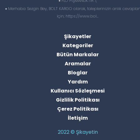
FLO PİŞMANLIKTIR :(
Merhaba Sezgin Bey, BOLT KARGO olarak, taleplerinizin anlık cevapl
için; https://www.bol...
Şikayetler
Kategoriler
Bütün Markalar
Aramalar
Bloglar
Yardım
Kullanıcı Sözleşmesi
Gizlilik Politikası
Çerez Politikası
İletişim
2022 © Şikayetin