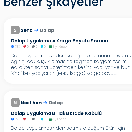
Benzer Şikayetler
S
Sena
Dolap
Dolap Uygulaması Kargo Boyutu Sorunu.
783
0
0
0
3 yıl önce
Dolap uygulamasından sattığım bir ürünün boyutu 
ağırlığı çok küçük olmasına rağmen kargom teslim
edildikten sonra ücretimden kesinti yapılıyor ve bun
ikinci kez yapıyorlar. (MNG kargo) Kargo boyut...
N
Neslihan
Dolap
Dolap Uygulaması Haksız Iade Kabulü
793
0
0
0
3 yıl önce
Dolap uygulamasından satmış olduğum ürün için