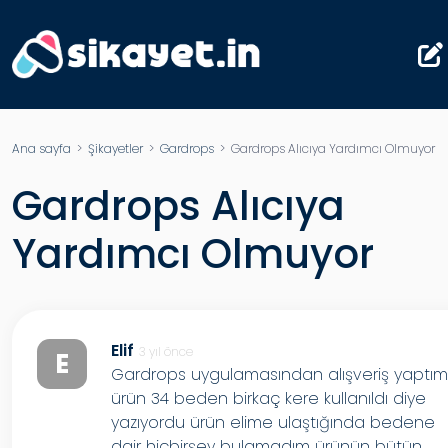
Ana sayfa
>
Şikayetler
>
Gardrops
> Gardrops Alıcıya Yardımcı Olmuyor
Gardrops Alıcıya
Yardımcı Olmuyor
Elif
3 yıl önce
E
Gardrops uygulamasından alışveriş yaptı
ürün 34 beden birkaç kere kullanıldı diye
yazıyordu ürün elime ulaştığında bedene
dair hiçbirşey bulamadım ürünün bütün