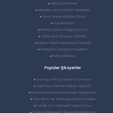
GSM Operatörleri
Marketler Zinciri-İndirim Marketler
Giyim Marka Mağaza Zinciri
Özel Bankalar
Mobilya Marka Mağaza Zinciri
Tablet ve E-Okuyucu (Marka)
Kablolu-Sabit Haberleşme (Marka)
İnstagram-Facebook Sayfaları
Buhar Makinesi
Popüler Şikayetler
Gardrops Alıcıya Yardımcı Olmuyor
Taşırmıyor Denilen Makine Taşırıyor
Karaca Züccaciye Ürününden Mağdurum
Zara Mont Tek Yıkamada Giyilmez Halde
2 Aydi̇r Urun Gelmedi̇ Yaziklar Olsun
Teslim Edilemeyen Ürünler Muhatap Yok