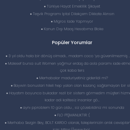
Türkiye Hayat Emeklilik Şikayet
Teşvik Programı Iptal Dilekçem Dikkate Alınsın
Migros Iade Yapmıyor
Kanun Dışı Maaş Hesabıma Bloke
Popüler Yorumlar
3 yıl oldu hala bir dönüş olmadı… madam coco ‘ya güvenilmezmiş 
Malesef bursa suit Women yağmur erdaş da asla paramı iade etme
çok kaba ters
Merhabalar maduriyetiniz giderildi mi?
Baywin bonuslari hileli hep yalan olan kazanç sağlamayan bir si
Hayatım boyunca bukadar rezil bir sistem görmedim müşteri hizme
kadar adi kalitesiz insanlar gö...
aynı pproblem 10 gün oldu , siz çözebildiniz mi sonunda
FLO PİŞMANLIKTIR :(
Merhaba Sezgin Bey, BOLT KARGO olarak, taleplerinizin anlık cevapl
için; https://www.bol...