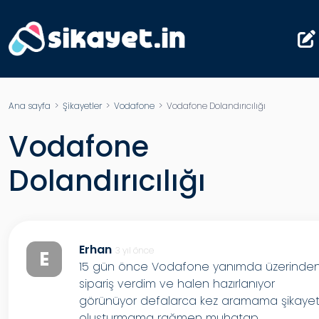
Ana sayfa
>
Şikayetler
>
Vodafone
> Vodafone Dolandırıcılığı
Vodafone
Dolandırıcılığı
Erhan
3 yıl önce
E
15 gün önce Vodafone yanımda üzerinde
sipariş verdim ve halen hazırlanıyor
görünüyor defalarca kez aramama şikaye
oluşturmama rağmen muhatap