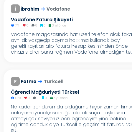
İ
İbrahim
Vodafone
Vodafone Fatura Şikayeti
741
0
0
0
3 yıl önce
Vodafone mağazasında hat üzeri telefon aldık faka
aynı dk vazgeçip cayma hakkımızı kullandık bayi
gerekli kayıtları alıp fatura hesap kesiminden önce
cihazı sıldırdı buna rağmen Vodafone almadığım te..
F
Fatma
Turkcell
Öğrenci Mağduriyeti Türksel
1050
0
0
0
3 yıl önce
Ne kadar zor durumda olduğumu hiçbir zaman kims
anlayamayacak,insanoğlu olarak suçu başkasına
atmayı çok seviyoruz ben öğrenciyim yine bölüne
eğitime döndük diye Türkcell e geçtim tlf faturası 2
su...