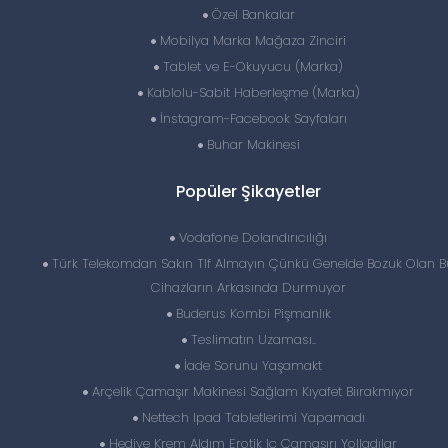
Özel Bankalar
Mobilya Marka Mağaza Zinciri
Tablet ve E-Okuyucu (Marka)
Kablolu-Sabit Haberleşme (Marka)
İnstagram-Facebook Sayfaları
Buhar Makinesi
Popüler Şikayetler
Vodafone Dolandırıcılığı
Türk Telekomdan Sakın Tlf Almayın Çünkü Genelde Bozuk Olan B
Cihazların Arkasında Durmuyor
Buderus Kombi Pişmanlık
Teslimatın Uzaması..
İade Sorunu Yaşamakt
Arçelik Çamaşır Makinesi Sağlam Kıyafet Biırakmıyor
Nettech Ipad Tabletlerimi Yapamadı
Hediye Krem Aldım Erotik Iç Çamaşırı Yolladılar