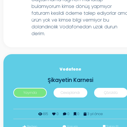
bulamıyorum kimse dönüş yapmıyor
faturam kesildi ödeme talep ediyorlar am
ürün yok ve kimse bilgi vermiyor bu
dolandırıcılık Vodafonedan uzak durun
derim.
Vodafone
Şikayetin Karnesi
Yayında
Cevaplandı
Çözüldü
815
0
0
0
3 yıl önce
Beğen
Yorum
Takip Et