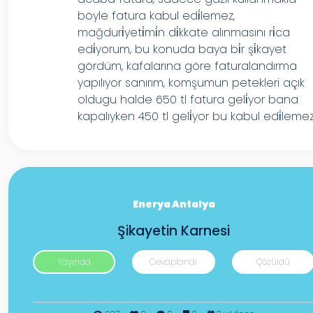
böyle fatura kabul edi̇lemez,
mağduri̇yeti̇mi̇n di̇kkate alınmasını ri̇ca
edi̇yorum, bu konuda baya bi̇r şi̇kayet
gördüm, kafalarına göre faturalandırma
yapılıyor sanırım, komşumun petekleri açık
oldugu halde 650 tl fatura geli̇yor bana
kapalıyken 450 tl geli̇yor bu kabul edi̇lemez
Enerya Antalya
Şikayetin Karnesi
Yayında
Cevaplandı
Çözüldü