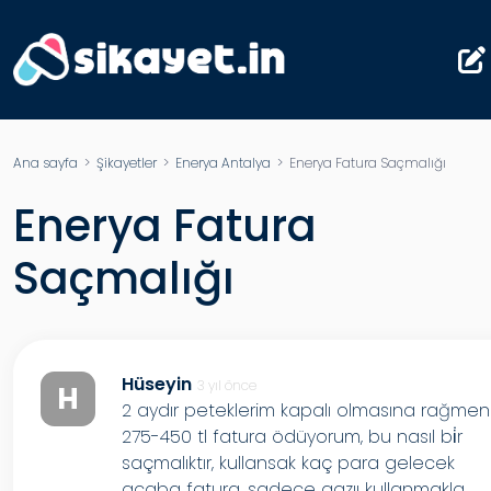
Ana sayfa
>
Şikayetler
>
Enerya Antalya
> Enerya Fatura Saçmalığı
Enerya Fatura
Saçmalığı
Hüseyin
3 yıl önce
H
2 aydır peteklerim kapalı olmasına rağmen
275-450 tl fatura ödüyorum, bu nasıl bi̇r
saçmalıktır, kullansak kaç para gelecek
acaba fatura, sadece gazıı kullanmakla