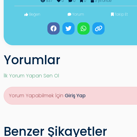
937
0
0
0
3 yıl önce
Beğen
Yorum
Takip Et
Yorumlar
İlk Yorum Yapan Sen Ol
Yorum Yapabilmek İçin
Giriş Yap
Benzer Şikayetler