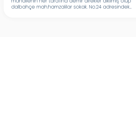
mahallenin her tarafına demir direkler dikilmiş olup
dalbahçe mah.hamzalilar sokak. No.24 adresindek...