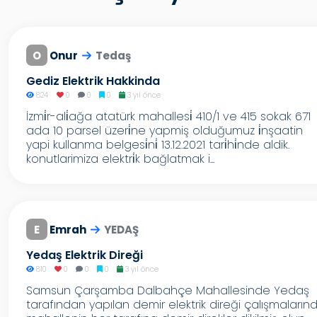
O
Onur
Tedaş
Gediz Elektrik Hakkinda
824
0
0
0
3 yıl önce
İzmi̇r-ali̇ağa atatürk mahallesi̇ 410/1 ve 415 sokak 671
ada 10 parsel üzeri̇ne yapmiş olduğumuz i̇nşaatin
yapi kullanma belgesi̇ni̇ 13.12.2021 tari̇hi̇nde aldik.
konutlarimiza elektri̇k bağlatmak i...
E
Emrah
YEDAŞ
Yedaş Elektrik Direği
810
0
0
0
3 yıl önce
Samsun Çarşamba Dalbahçe Mahallesinde Yedaş
tarafından yapılan demir elektrik direği çalışmaların