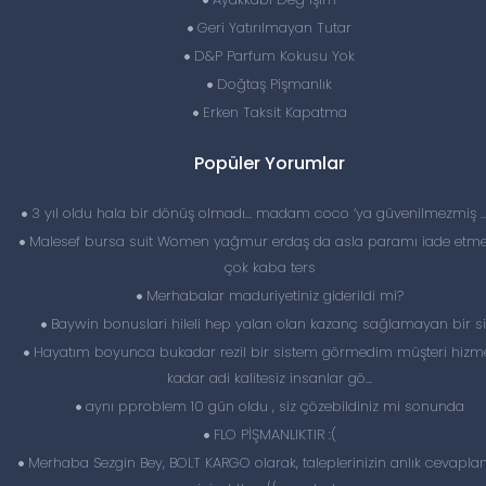
Geri Yatırılmayan Tutar
D&P Parfum Kokusu Yok
Doğtaş Pişmanlık
Erken Taksit Kapatma
Popüler Yorumlar
3 yıl oldu hala bir dönüş olmadı… madam coco ‘ya güvenilmezmiş 
Malesef bursa suit Women yağmur erdaş da asla paramı iade etme
çok kaba ters
Merhabalar maduriyetiniz giderildi mi?
Baywin bonuslari hileli hep yalan olan kazanç sağlamayan bir si
Hayatım boyunca bukadar rezil bir sistem görmedim müşteri hizme
kadar adi kalitesiz insanlar gö...
aynı pproblem 10 gün oldu , siz çözebildiniz mi sonunda
FLO PİŞMANLIKTIR :(
Merhaba Sezgin Bey, BOLT KARGO olarak, taleplerinizin anlık cevapl