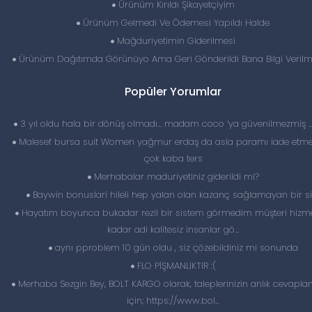
Ürünüm Kırıldı Şikayetçiyim
Ürünüm Gelmedi Ve Ödemesi Yapıldı Halde
Mağduriyetimin Giderilmesi
Ürünüm Dağıtımda Görünüyo Ama Geri Gönderildi Bana Bilgi Veril
Popüler Yorumlar
3 yıl oldu hala bir dönüş olmadı… madam coco ‘ya güvenilmezmiş 
Malesef bursa suit Women yağmur erdaş da asla paramı iade etme
çok kaba ters
Merhabalar maduriyetiniz giderildi mi?
Baywin bonuslari hileli hep yalan olan kazanç sağlamayan bir si
Hayatım boyunca bukadar rezil bir sistem görmedim müşteri hizme
kadar adi kalitesiz insanlar gö...
aynı pproblem 10 gün oldu , siz çözebildiniz mi sonunda
FLO PİŞMANLIKTIR :(
Merhaba Sezgin Bey, BOLT KARGO olarak, taleplerinizin anlık cevapl
için; https://www.bol...