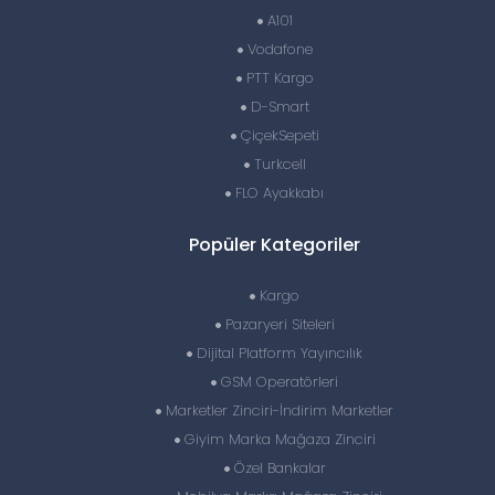
A101
Vodafone
PTT Kargo
D-Smart
ÇiçekSepeti
Turkcell
FLO Ayakkabı
Popüler Kategoriler
Kargo
Pazaryeri Siteleri
Dijital Platform Yayıncılık
GSM Operatörleri
Marketler Zinciri-İndirim Marketler
Giyim Marka Mağaza Zinciri
Özel Bankalar