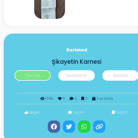
Derimod
Şikayetin Karnesi
Yayında
Cevaplandı
Çözüldü
1040
0
0
0
3 yıl önce
Beğen
Yorum
Takip Et