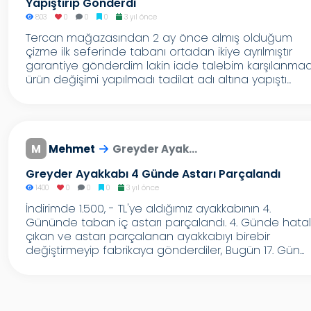
Yapıştırıp Gönderdi
803
0
0
0
3 yıl önce
Tercan mağazasından 2 ay önce almış olduğum
çizme ilk seferinde tabanı ortadan ikiye ayrılmıştır
garantiye gönderdim lakin iade talebim karşılanmadı
ürün değişimi yapılmadı tadilat adı altına yapıştı...
M
Mehmet
Greyder Ayak...
Greyder Ayakkabı 4 Günde Astarı Parçalandı
1400
0
0
0
3 yıl önce
İndirimde 1.500, - TL'ye aldığımız ayakkabının 4.
Gününde taban iç astarı parçalandı. 4. Günde hatal
çıkan ve astarı parçalanan ayakkabıyı birebir
değiştirmeyip fabrikaya gönderdiler, Bugün 17. Gün...