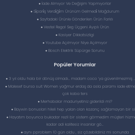
İade Almıyor Ve Değişim Yapmıyorlar
Si̇pari̇ş Verdi̇ği̇m Ürünüm Gelmedi̇ Mağdurum
Sayfadaki Ürünle Gönderilen Ürün Farklı
Vestel Regal Seg Üçgeni Ayıplı Ürün
Kasiyer Dikkatsizligi
Youtube Açılmıyor Niye Açılmıyor
Bosch Elektrik Süpürge Sorunu
Popüler Yorumlar
3 yıl oldu hala bir dönüş olmadı… madam coco ‘ya güvenilmezmiş 
Malesef bursa suit Women yağmur erdaş da asla paramı iade etme
çok kaba ters
Merhabalar maduriyetiniz giderildi mi?
Baywin bonuslari hileli hep yalan olan kazanç sağlamayan bir si
Hayatım boyunca bukadar rezil bir sistem görmedim müşteri hizme
kadar adi kalitesiz insanlar gö...
aynı pproblem 10 gün oldu , siz çözebildiniz mi sonunda