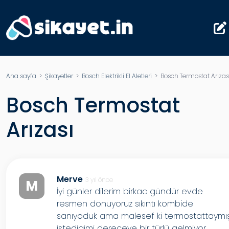
Ana sayfa
>
Şikayetler
>
Bosch Elektrikli El Aletleri
> Bosch Termostat Arızas
Bosch Termostat
Arızası
Merve
3 yıl önce
M
İyi günler dilerim birkac gündür evde
resmen donuyoruz sıkıntı kombide
sanıyoduk ama malesef ki termostattaymı
istedigimi dereceye bir türlü gelmiyor