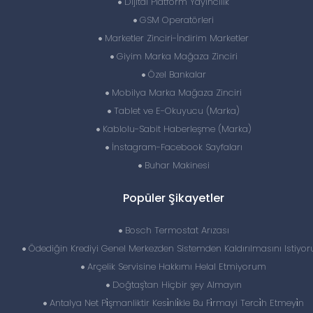
Dijital Platform Yayıncılık
GSM Operatörleri
Marketler Zinciri-İndirim Marketler
Giyim Marka Mağaza Zinciri
Özel Bankalar
Mobilya Marka Mağaza Zinciri
Tablet ve E-Okuyucu (Marka)
Kablolu-Sabit Haberleşme (Marka)
İnstagram-Facebook Sayfaları
Buhar Makinesi
Popüler Şikayetler
Bosch Termostat Arızası
Ödediğin Krediyi Genel Merkezden Sistemden Kaldırılmasını Istiyo
Arçelik Servisine Hakkımı Helal Etmiyorum
Doğtaş'tan Hiçbir şey Almayın
Antalya Net Pi̇şmanliktir Kesi̇nli̇kle Bu Fi̇rmayi Terci̇h Etmeyi̇n