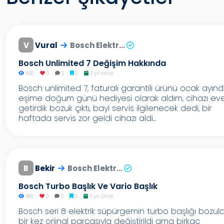
V
Vural
Bosch Elektr...
Bosch Unlimited 7 Değişim Hakkında
958
0
0
0
3 yıl önce
Bosch unlimited 7, faturalı garantili ürünü ocak ayın
eşime doğum günü hediyesi olarak aldım, cihazı ev
getirdik bozuk çıktı, bayi servis ilgilenecek dedi, bir
haftada servis zor geldi cihazı aldi...
B
Bekir
Bosch Elektr...
Bosch Turbo Başlık Ve Vario Başlık
968
0
0
0
3 yıl önce
Bosch seri 8 elektrik süpürgemin turbo başlığı bozul
bir kez orjinal parçasıyla değiştirildi ama birkaç