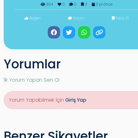
904
0
0
0
3 yıl önce
Beğen
Yorum
Takip Et
Yorumlar
İlk Yorum Yapan Sen Ol
Yorum Yapabilmek İçin
Giriş Yap
Benzer Şikayetler