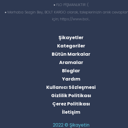
FLO PİŞMANLIKTIR :(
Merhaba Sezgin Bey, BOLT KARGO olarak, taleplerinizin anlık cevapl
için; https://www.bol...
Şikayetler
Kategoriler
Bütün Markalar
Aramalar
Bloglar
Yardım
Kullanıcı Sözleşmesi
Gizlilik Politikası
Çerez Politikası
İletişim
2022 © Şikayetin