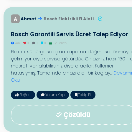
A
Ahmet
Bosch Elektrikli El Aletl...
Bosch Garantili Servis Ücret Talep Ediyor
946
0
0
0
3 yıl önce
Elektrik süpürgesi açma kapama düğmesi dönmüyo
çekmiyor diye servise götürdük. Cihazınız hazır 150 lir
masrafı var alabilirsiniz diye aradılar. Kullanıcı
hatasıymış. Tamamda cihazı alalı bir kaç ay...
Devamı
Oku
Beğen
Yorum Yap
Takip Et
Çözüldü