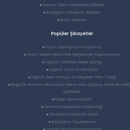
Kablolu-Sabit Haberleşme (Marka)
İnstagram-Facebook Sayfaları
Buhar Makinesi
Popüler Şikayetler
Dyson Süpürge Çok Dayanıksız
Dyson Madıa Mark Ortak Mağduriyet Yaşanmaması
Digiturk Vodafone Illegal Işbirliği
Digitürk Tamir Ücreti Istiyor
Digiturk Sakın Almayın N Gerçekten Para Tuzağı
Başka Bir Firmanın Abonesiyim Bana Yalan Söyleyip Kendi Aboneli
Çektirdiler
Kargo Sipariş Cezası
Derimod Ayakkabının Kalitesizliği
Denizbank Kredi Karti Aidati
Kargolama Yapılamama
Dsmart Ve Süperonline Iş Birliği