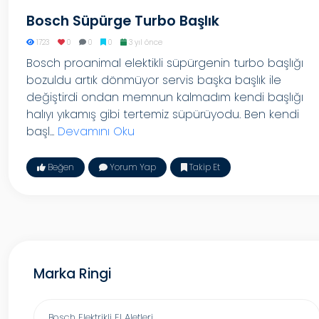
Bosch Süpürge Turbo Başlık
1723
0
0
0
3 yıl önce
Bosch proanimal elektikli süpürgenin turbo başlığı
bozuldu artık dönmüyor servis başka başlık ile
değiştirdi ondan memnun kalmadım kendi başlığı
halıyı yıkamış gibi tertemiz süpürüyodu. Ben kendi
başl...
Devamını Oku
Beğen
Yorum Yap
Takip Et
Marka Ringi