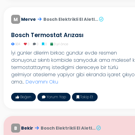
M
Merve
Bosch Elektrikli El Aletl...
Bosch Termostat Arızası
904
0
0
0
3 yıl önce
İyi günler dilerim birkac gündür evde resmen
donuyoruz sıkıntı kombide sanıyoduk ama malesef k
termostattaymış istedigimi dereceye bir türlü
gelmiyor atesleme yapiyor gibi ekranda işaret çıkıyo
ama...
Devamını Oku
Beğen
Yorum Yap
Takip Et
B
Bekir
Bosch Elektrikli El Aletl...