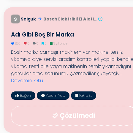
S
Selçuk
Bosch Elektrikli El Aletl...
Adı Gibi Boş Bir Marka
886
0
0
0
3 yıl önce
Bosh marka çamaşır makinem var makine temiz
yıkamıyo diye servisi aradım kontrolleri yapıldı kendile
yıkama testi bile yaptı makinenin temiz yıkamadığını
gördüler ama sorunumu çözmediler şikayetçiyi...
Devamını Oku
Beğen
Yorum Yap
Takip Et
Çözülmedi