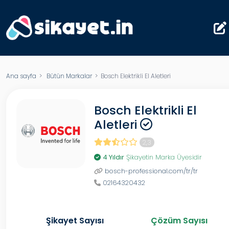
Ana sayfa
>
Bütün Markalar
> Bosch Elektrikli El Aletleri
Bosch Elektrikli El
Aletleri
2,3
4 Yıldır
Şikayetin Marka Üyesidir
bosch-professional.com/tr/tr
02164320432
Şikayet Sayısı
Çözüm Sayısı