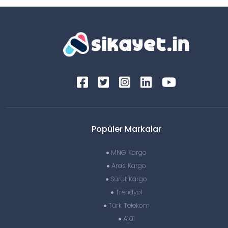
Popüler Markalar
MNG Kargo
Aras Kargo
Sürat Kargo
Trendyol
Türk Telekom
A101