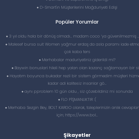
D-Smart'ın Müşterilerini Mağduriyeti Edişi
Popüler Yorumlar
3 yıl oldu hala bir dönüş olmadı… madam coco ‘ya güvenilmezmiş 
Malesef bursa suit Women yağmur erdaş da asla paramı iade etme
çok kaba ters
Merhabalar maduriyetiniz giderildi mi?
Baywin bonuslari hileli hep yalan olan kazanç sağlamayan bir si
Hayatım boyunca bukadar rezil bir sistem görmedim müşteri hizme
kadar adi kalitesiz insanlar gö...
aynı pproblem 10 gün oldu , siz çözebildiniz mi sonunda
FLO PİŞMANLIKTIR :(
Merhaba Sezgin Bey, BOLT KARGO olarak, taleplerinizin anlık cevapl
için; https://www.bol...
Şikayetler