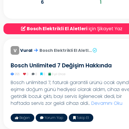
6
1
Bosch Elektrikli El Aletleri
için Şikayet Yaz
V
Vural
Bosch Elektrikli El Aletl...
Bosch Unlimited 7 Değişim Hakkında
958
0
0
0
3 yıl önce
Bosch unlimited 7, faturalı garantili ürünü ocak ayın
eşime doğum günü hediyesi olarak aldım, cihazı ev
getirdik bozuk çıktı, bayi servis ilgilenecek dedi, bir
haftada servis zor geldi cihazı aldi...
Devamını Oku
Beğen
Yorum Yap
Takip Et