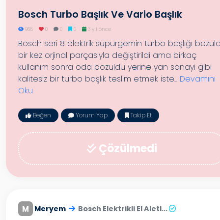
Bosch Turbo Başlık Ve Vario Başlık
968
0
0
0
3 yıl önce
Bosch seri 8 elektrik süpürgemin turbo başlığı bozul
bir kez orjinal parçasıyla değiştirildi ama birkaç
kullanım sonra oda bozuldu yerine yan sanayi gibi
kalitesiz bir turbo başlık teslim etmek iste...
Devamını
Oku
Beğen
Yorum Yap
Takip Et
Çözülmedi
M
Meryem
Bosch Elektrikli El Aletl...