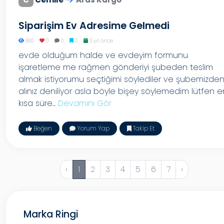
Siparişim Ev Adresime Gelmedi
680
0
0
0
3 yıl önce
evde olduğum halde ve evdeyim formunu
işaretleme me rağmen gönderiyi şubeden teslim
almak istiyorumu seçtiğimi söylediler ve şubemizde
alınız deniliyor asla böyle bişey söylemedim lütfen e
kısa süre...
Devamını Gör
Beğen
Yorum Yap
Takip Et
‹
1
2
3
4
5
6
7
›
Marka Ringi