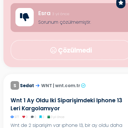
Esra
3 yıl önce
Sorunum çözülmemiştir.
Çözülmedi
S
Sedat
WNT | wnt.com.tr
Wnt 1 Ay Oldu Iki Siparişimdeki Iphone 13
Leri Kargolamıyor
977
0
0
0
3 yıl önce
Wnt de 2 siparişim var ıphone 13, bir ay oldu daha