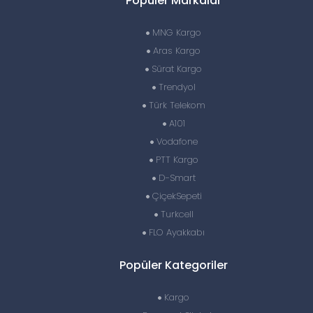
Popüler Markalar
MNG Kargo
Aras Kargo
Sürat Kargo
Trendyol
Türk Telekom
A101
Vodafone
PTT Kargo
D-Smart
ÇiçekSepeti
Turkcell
FLO Ayakkabı
Popüler Kategoriler
Kargo