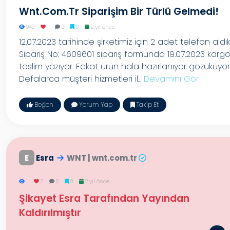
Wnt.com.tr Siparişim Bir Türlü Gelmedi!
940
1
0
0
2 yıl önce
12.07.2023 tarihinde şirketimiz için 2 adet telefon aldık
Sipariş No: 4609601 sipariş formunda 19.07.2023 karg
teslim yazıyor. Fakat ürün hala hazırlanıyor gözüküyor
Defalarca müşteri hizmetleri il...
Devamını Gör
Beğen
Yorum Yap
Takip Et
E
Esra
WNT | wnt.com.tr
1
0
0
0
2 yıl önce
Şikayet Esra Tarafından Yayından
Kaldırılmıştır