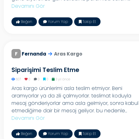
Devamını Gör
Beğen
Yorum Yap
Takip Et
F
Fernanda
Aras Kargo
Siparişimi Teslim Etme
807
0
0
0
3 yıl önce
Aras kargo ürünlerimi asla teslim etmiyor. Beni
aramıyorlar ya da zili çalmıyorlar. teslimat koduyla
mesaj gönderiyorlar ama asla gelmiyor, sonra kabul
etmediğime dair bir mesaj geliyor. bu nedenle...
Devamını Gör
Beğen
Yorum Yap
Takip Et