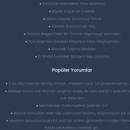
Olmayan Internetten Para Alınması
Bayat, Soğuk Ve Özensi̇z
Alians Sigorta Sorumsuz Firma
Adreste Bulunamadı Msjı
Garanti Belgesi Olan Bir Ürünün Yapmayıp Vermeleri
Acil Ulaşması Gereken Kitapların Hala Ulaşmaması
Abonelik Taşıma Beldeleri
D Smart Evimdeki Modemi Alıp Götürdü
Popüler Yorumlar
3 yıl oldu hala bir dönüş olmadı… madam coco ‘ya güvenilmezmiş 
Malesef bursa suit Women yağmur erdaş da asla paramı iade etme
çok kaba ters
Merhabalar maduriyetiniz giderildi mi?
Baywin bonuslari hileli hep yalan olan kazanç sağlamayan bir si
Hayatım boyunca bukadar rezil bir sistem görmedim müşteri hizme
kadar adi kalitesiz insanlar gö...