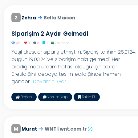
Z
Zehra
Bella Maison
Siparişim 2 Aydır Gelmedi
703
0
0
0
2 yıl önce
Yeşil dresuar sipariş etmiştim. Sipariş tarihim 26.01.24,
bugün 19.03.24 ve siparişim hala gelmedi. Her
aradığımda üretim hatası olduğu için tekrar
üretildiğini, depoya teslim edildiğinde hemen
gönder...
Devamını Gör
Beğen
Yorum Yap
Takip Et
M
Murat
WNT | wnt.com.tr