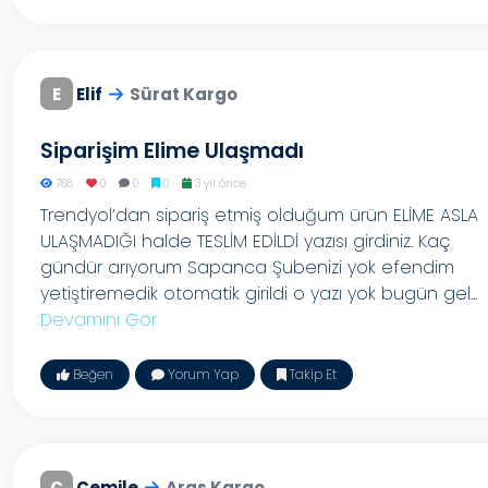
E
Elif
Sürat Kargo
Siparişim Elime Ulaşmadı
768
0
0
0
3 yıl önce
Trendyol’dan sipariş etmiş olduğum ürün ELİME ASLA
ULAŞMADIĞI halde TESLİM EDİLDİ yazısı girdiniz. Kaç
gündür arıyorum Sapanca Şubenizi yok efendim
yetiştiremedik otomatik girildi o yazı yok bugün gel...
Devamını Gör
Beğen
Yorum Yap
Takip Et
C
Cemile
Aras Kargo