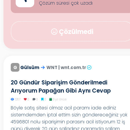
Çözüm süresi çok uzadı
Çözülmedi
G
Gülsüm
WNT | wnt.com.tr
20 Gündür Siparişim Gönderilmedi
Arıyorum Papağan Gibi Aynı Cevap
1287
0
0
0
3 yıl önce
Böyle satış sitesi olmaz acil paramı iade ediniz
sistemdemden iptal ettim sizin göndereceğiniz yok
4596801 nolu siparişimin parasını acil istiyorum 12 iş
günü diyerek 20 gün salladınız paramıda sallam...