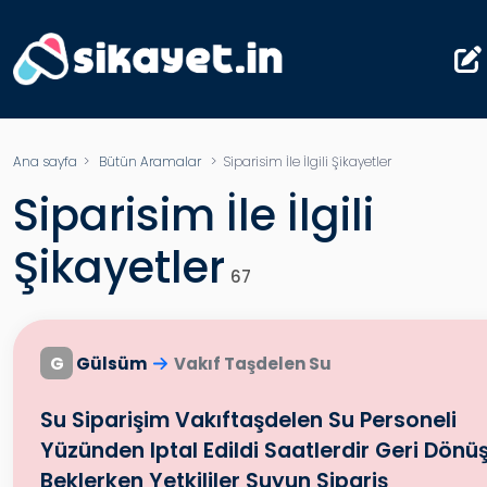
Ana sayfa
>
Bütün Aramalar
>
Siparisim İle İlgili Şikayetler
Siparisim İle İlgili
Şikayetler
67
G
Gülsüm
Vakıf Taşdelen Su
Su Siparişim Vakıftaşdelen Su Personeli
Yüzünden Iptal Edildi Saatlerdir Geri Dönü
Beklerken Yetkililer Suyun Sipariş