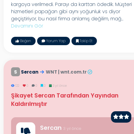
kargoya verilmedi. Parayı da karttan ödedik. Müşteri
hizmetleri papağan gibi aynı yoğunluk vs diyor
geçiştiriyor, bu nasıl firma anlamış değilim, mağ...
Devamını Gör
Beğen
Yorum Yap
Takip Et
S
Sercan
WNT | wnt.com.tr
122
0
0
0
3 yıl önce
Şikayet Sercan Tarafından Yayından
Kaldırılmıştır
Sercan
3 yıl önce