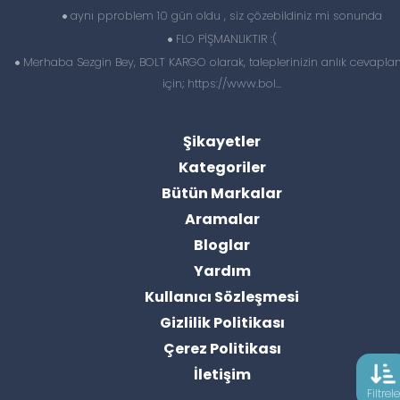
aynı pproblem 10 gün oldu , siz çözebildiniz mi sonunda
FLO PİŞMANLIKTIR :(
Merhaba Sezgin Bey, BOLT KARGO olarak, taleplerinizin anlık cevapl
için; https://www.bol...
Şikayetler
Kategoriler
Bütün Markalar
Aramalar
Bloglar
Yardım
Kullanıcı Sözleşmesi
Gizlilik Politikası
Çerez Politikası
İletişim
Filtrele