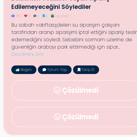
Edilemeyeceğini Söylediler
705
0
0
0
1 yıl önce
Bu sabah vakıftasşdelen su siparişim çalışanı
tarafından aranıp siparişimi iptal ettiğini siparişi tesl
edemediğini söyledi. Sebebini sormam üzerine de
güvenliğin arabayı park ettirmediği için sipar...
Devamını Gör
Beğen
Yorum Yap
Takip Et
Çözülmedi
Çözülmedi