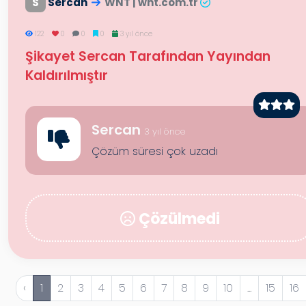
S
Sercan
WNT | wnt.com.tr
122
0
0
0
3 yıl önce
Şikayet Sercan Tarafından Yayından
Kaldırılmıştır
Sercan
3 yıl önce
Çözüm süresi çok uzadı
Çözülmedi
‹
1
2
3
4
5
6
7
8
9
10
...
15
16