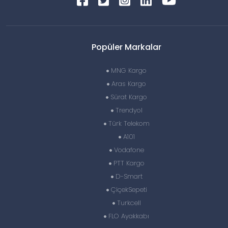
Popüler Markalar
MNG Kargo
Aras Kargo
Sürat Kargo
Trendyol
Türk Telekom
A101
Vodafone
PTT Kargo
D-Smart
ÇiçekSepeti
Turkcell
FLO Ayakkabı