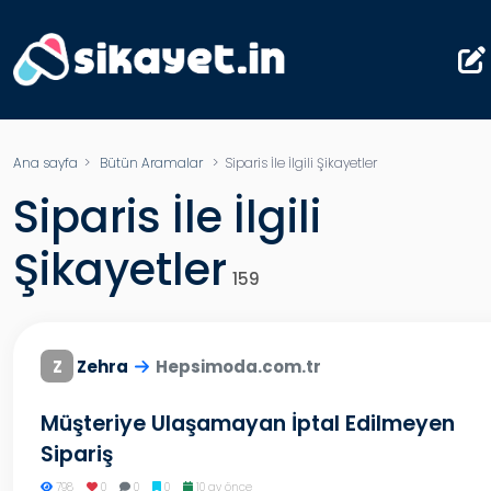
Ana sayfa
>
Bütün Aramalar
>
Siparis İle İlgili Şikayetler
Siparis İle İlgili
Şikayetler
159
Z
Zehra
Hepsimoda.com.tr
Müşteriye Ulaşamayan İptal Edilmeyen
Sipariş
798
0
0
0
10 ay önce