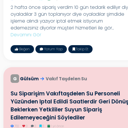
2 hafta önce sipariş verdim 10 gün tedarik ediliyır di
oyaladılar 3 gün toplanıyor diye oyaladılar şimdide
işleme alındı yazıyor iptal etmek istiyorum
edemezsiniz diyorlar müşteri hizmetleri ile gör...
Devamını Gör
Beğen
Yorum Yap
Takip Et
G
Gülsüm
Vakıf Taşdelen Su
Su Siparişim Vakıftaşdelen Su Personeli
Yüzünden Iptal Edildi Saatlerdir Geri Dönü
Beklerken Yetkililer Suyun Sipariş
Edilemeyeceğini Söylediler
702
0
0
0
1 yıl önce