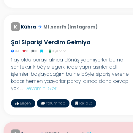
K
Kübra
Mf.scarfs (Instagram)
Şal Siparişi Verdim Gelmiyo
921
0
0
0
3 yıl önce
1 ay oldu parayı alınca dönüş yapmıyorlar bu ne
sahtekarlık böyle egerki iade yapmasınlar adlı
işlemleri başlayacağım bu ne böyle sipariş verene
kadar hemen yazıyorlar parayı alınca daha cevap
yok .....
Devamını Gör
Beğen
Yorum Yap
Takip Et