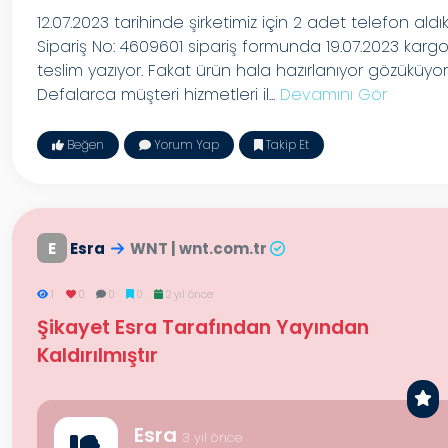
12.07.2023 tarihinde şirketimiz için 2 adet telefon aldık
Sipariş No: 4609601 sipariş formunda 19.07.2023 karg
teslim yazıyor. Fakat ürün hala hazırlanıyor gözüküyor
Defalarca müşteri hizmetleri il...
Devamını Gör
Beğen
Yorum Yap
Takip Et
E
Esra
WNT | wnt.com.tr
1
0
0
0
2 yıl önce
Şikayet Esra Tarafından Yayından
Kaldırılmıştır
Esra
3 yıl önce