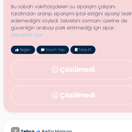
Bu sabah vakıftasşdelen su siparişim çalışanı
tarafından aranıp siparişimi iptal ettiğini siparişi tesl
edemediğini söyledi. Sebebini sormam üzerine de
güvenliğin arabayı park ettirmediği için sipar...
Devamını Gör
Beğen
Yorum Yap
Takip Et
Çözülmedi
Çözülmedi
Z
Zehra
Bella Maison