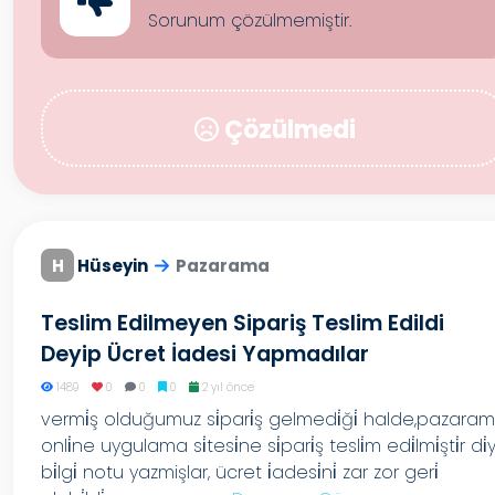
Sorunum çözülmemiştir.
Çözülmedi
H
Hüseyin
Pazarama
Teslim Edilmeyen Sipariş Teslim Edildi
Deyip Ücret İadesi Yapmadılar
1489
0
0
0
2 yıl önce
vermi̇ş olduğumuz si̇pari̇ş gelmedi̇ği̇ halde,pazara
onli̇ne uygulama si̇tesi̇ne si̇pari̇ş tesli̇m edi̇lmi̇şti̇r di̇
bi̇lgi̇ notu yazmişlar, ücret i̇adesi̇ni̇ zar zor geri̇