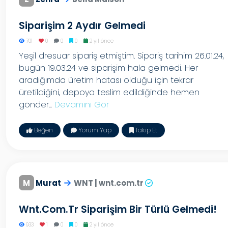
Siparişim 2 Aydır Gelmedi
701
0
0
0
2 yıl önce
Yeşil dresuar sipariş etmiştim. Sipariş tarihim 26.01.24,
bugün 19.03.24 ve siparişim hala gelmedi. Her
aradığımda üretim hatası olduğu için tekrar
üretildiğini, depoya teslim edildiğinde hemen
gönder...
Devamını Gör
Beğen
Yorum Yap
Takip Et
M
Murat
WNT | wnt.com.tr
Wnt.com.tr Siparişim Bir Türlü Gelmedi!
933
1
0
0
2 yıl önce