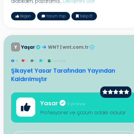
alabi̇ldi̇m, pazarama...
Devamını Gör
Beğen
Yorum Yap
Takip Et
Y
Yaşar
WNT | wnt.com.tr
41
0
0
0
3 yıl önce
Şikayet Yasar Tarafından Yayından
Kaldırılmıştır
Yasar
3 yıl önce
Profesyonel ve çözüm odaklı oldular