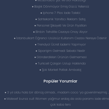
Mcdonald’s Şut Ve Gol Haksızlığı
Başlık Dönmüyor Emiş Gücü Yetersiz
Iphone 7 Plas Iade Talebi
Sahtekarlık Yanıltıcı Reklam Satış
Personel Şikayeti Ve Ürün Fiyatları
Binbin Tehditle Cezaya Onay Alıyor
İstanbulkart Öğrenci Usülsüz Kullanım Cezası Nereye Ödenir
Trendyol Ücret Iademi Yapmıyor
Siparişim Gelmedi Sebebi Nedir
Gönderdikleri Ürünün Gelmemesi
Turkcell Çalışan Uslup Hakkında
Şok Market Patlak Ambalaj
Popüler Yorumlar
3 yıl oldu hala bir dönüş olmadı… madam coco ‘ya güvenilmezmiş 
Malesef bursa suit Women yağmur erdaş da asla paramı iade etme
çok kaba ters