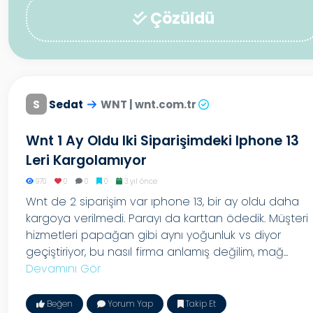
Çözüldü
S
Sedat
WNT | wnt.com.tr
Wnt 1 Ay Oldu Iki Siparişimdeki Iphone 13
Leri Kargolamıyor
970
0
0
0
3 yıl önce
Wnt de 2 siparişim var ıphone 13, bir ay oldu daha
kargoya verilmedi. Parayı da karttan ödedik. Müşteri
hizmetleri papağan gibi aynı yoğunluk vs diyor
geçiştiriyor, bu nasıl firma anlamış değilim, mağ...
Devamını Gör
Beğen
Yorum Yap
Takip Et