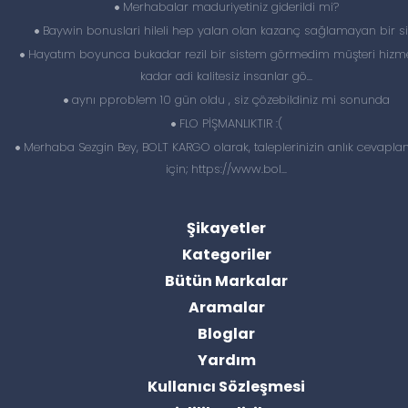
Merhabalar maduriyetiniz giderildi mi?
Baywin bonuslari hileli hep yalan olan kazanç sağlamayan bir si
Hayatım boyunca bukadar rezil bir sistem görmedim müşteri hizme
kadar adi kalitesiz insanlar gö...
aynı pproblem 10 gün oldu , siz çözebildiniz mi sonunda
FLO PİŞMANLIKTIR :(
Merhaba Sezgin Bey, BOLT KARGO olarak, taleplerinizin anlık cevapl
için; https://www.bol...
Şikayetler
Kategoriler
Bütün Markalar
Aramalar
Bloglar
Yardım
Kullanıcı Sözleşmesi