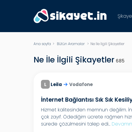
Şikaye
Ana sayfa
>
Bütün Aramalar
>
Ne İle İlgili Şikayetler
Ne İle İlgili Şikayetler
685
L
Leila
Vodafone
İnternet Bağlantısı Sık Sık Kesili
Hizmet kalitesinden memnun değilim. İnte
çok zayıf. Ödediğim ücrete rağmen hizme
sürede çözülmesini talep edi...
Devamın