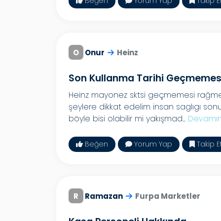
Beğen
Yorum Yap
Takip E
O
Onur
Heinz
Son Kullanma Tarihi Geçmemes
Heinz mayonez sktsi geçmemesi rağme
şeylere dikkat edelim insan saglıgı sonu
böyle bisi olabilir mi yakışmad...
Devamın
Beğen
Yorum Yap
Takip E
R
Ramazan
Furpa Marketler