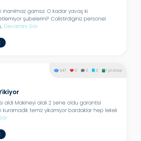
 inanılmaz gamsız. O kadar yavaş ki
tlemiyor şubelerini? Calistirdiginiz personel
..
Devamını Gör
t
947
0
0
0
1 yıl önce
Yikiyor
aldi Makineyi alali 2 sene oldu garantisi
m kuramadik temiz yikamiyor bardaklar hep lekeli
Gör
t