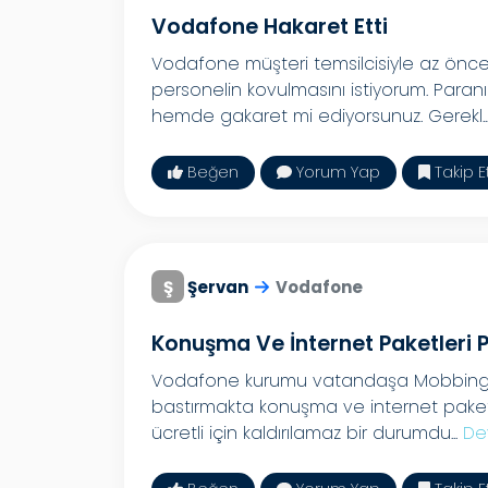
Vodafone Hakaret Etti
Vodafone müşteri temsilcisiyle az ön
personelin kovulmasını istiyorum. Para
hemde gakaret mi ediyorsunuz. Gerekl..
Beğen
Yorum Yap
Takip E
Ş
Şervan
Vodafone
Konuşma Ve İnternet Paketleri Pa
Vodafone kurumu vatandaşa Mobbing u
bastırmakta konuşma ve internet paketle
ücretli için kaldırılamaz bir durumdu...
De