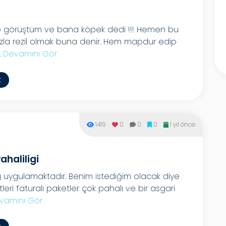
ce görüştüm ve bana köpek dedi !!! Hemen bu
nızla rezil olmak buna denir. Hem mapdur edip
.
Devamını Gör
t
1419
0
0
0
1 yıl önce
haliligi
ygulamaktadır. Benim istediğim olacak diye
ri faturalı paketler çok pahalı ve bir asgari
vamını Gör