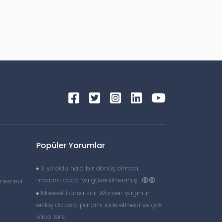
Popüler Yorumlar
3 yıl oldu hala bir dönüş olmadı…
madam coco ‘ya güvenilmezmiş …😡😡
lmemesi
Malesef bursa suit Women yağmur
erdaş da asla paramı iade etmedi ve çok
kaba ters