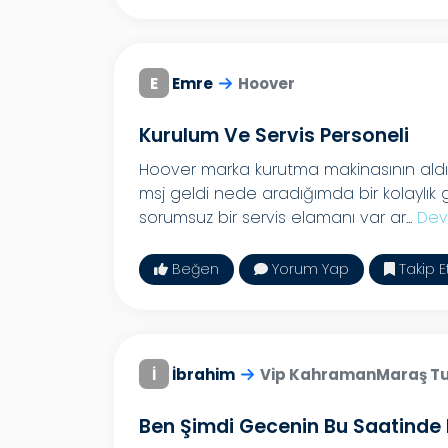
E
Emre
Hoover
Kurulum Ve Servis Personeli
Hoover marka kurutma makinasının aldı
msj geldi nede aradığımda bir kolaylı
sorumsuz bir servis elamanı var ar...
Dev
Beğen
Yorum Yap
Takip E
İ
İbrahim
Vip KahramanMaraş T
Ben Şimdi Gecenin Bu Saatind