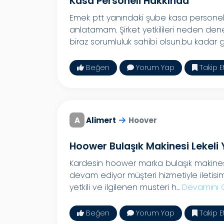
Kasa Personeli Hakkında
Emek ptt yanındaki şube kasa personeli
anlatamam. Şirket yetkilileri neden dene
biraz sorumluluk sahibi olsun.bu kadar g.
Beğen
Yorum Yap
Takip E
A
Alimert
Hoover
Hoower Bulaşık Makinesi Lekeli 
Kardesin hoower marka bulaşık makinesi 
devam ediyor müşteri hizmetiyle iletisi
yetkili ve ilgilenen musteri h...
Devamını 
Beğen
Yorum Yap
Takip E