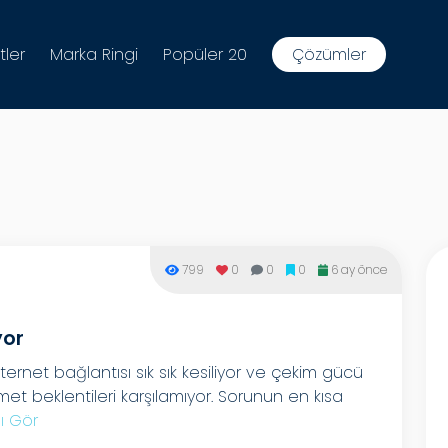
tler
Marka Ringi
Popüler 20
Çözümler
799
0
0
0
6 ay önce
yor
rnet bağlantısı sık sık kesiliyor ve çekim gücü
t beklentileri karşılamıyor. Sorunun en kısa
ı Gör