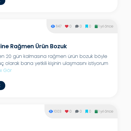
t
1147
0
0
0
1 yıl önce
ine Rağmen Ürün Bozuk
n 20 gün kalmasına rağmen ürün bozuk böyle
ç olarak bana yetkili kişinin ulaşmasını istiyorum
ı Gör
t
1003
0
0
0
1 yıl önce