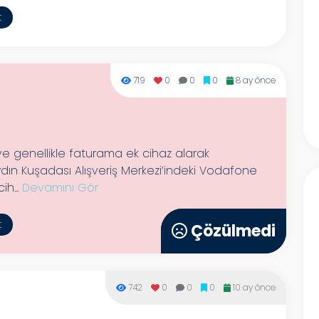
t
719
0
0
0
8 ay önce
ve genellikle faturama ek cihaz alarak
ın Kuşadası Alışveriş Merkezi’indeki Vodafone
h...
Devamını Gör
t
Çözülmedi
Çözülmedi
742
0
0
0
10 ay önce