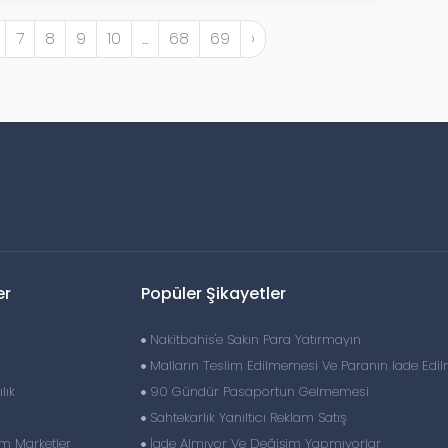
7
8
9
10
...
68
69
›
er
Popüler Şikayetler
Nakitbahis'e Sakın Para Yatırmayın
Malların Teslim Edilmemesi Ve Paranın Iade Edi
lık
90 Gündür Pasaportun Gelmemesi
Sahtekarlık Yanıltıcı Reklam Satış
im Marketler
İade Almıyor Ve Değişim Yapmıyorlar