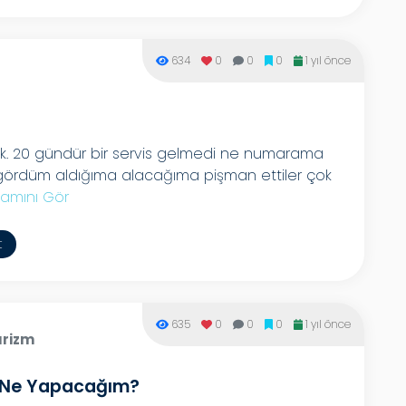
634
0
0
0
1 yıl önce
k. 20 gündür bir servis gelmedi ne numarama
k gördüm aldığıma alacağıma pişman ettiler çok
amını Gör
t
635
0
0
0
1 yıl önce
urizm
e Ne Yapacağım?