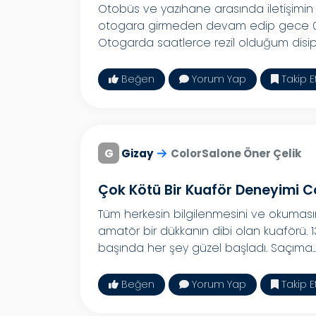
Otobüs ve yazıhane arasında iletişimin
otogara girmeden devam edip gece 03
Otogarda saatlerce rezil olduğum disipli
Beğen
Yorum Yap
Takip E
G
Gizay
ColorSalone Öner Çelik
Çok Kötü Bir Kuaför Deneyimi C
Tüm herkesin bilgilenmesini ve okumasın
amatör bir dükkanın dibi olan kuaförü. 
başında her şey güzel başladı. Saçıma..
Beğen
Yorum Yap
Takip E