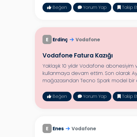
Beğen
Yorum Yap
Takip E
E
Erdinç
Vodafone
Vodafone Fatura Kazığı
Yaklaşık 10 yıldır Vodafone abonesiyim 
kullanmaya devam ettim. Son olarak Ayd
mağazasından Tecno Spark model bir ci
Beğen
Yorum Yap
Takip E
E
Enes
Vodafone