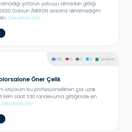
 olmadığı şoförün yolcuyu almadan gittiği
.00 Göksun /MERSİN aracına alınamadığım.
n...
Devamını Gör
t
912
0
0
0
1 yıl önce
olorsalone Öner Çelik
ı istiyorum bu profesyonellikten çok uzak
13 Ekim saat 11.30 randevuma gittiğimde en
.
Devamını Gör
t