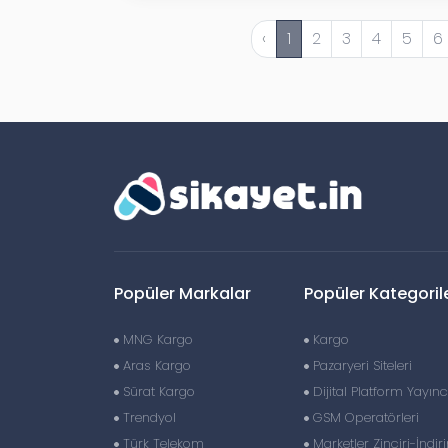
‹
1
2
3
4
5
6
Popüler Markalar
Popüler Kategoril
MNG Kargo
Kargo
Aras Kargo
Pazaryeri Siteleri
Sürat Kargo
Dijital Platform Yayıncı
Trendyol
GSM Operatörleri
Türk Telekom
Marketler Zinciri-İndir