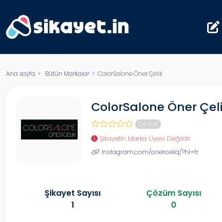
Ana sayfa
>
Bütün Markalar
> ColorSalone Öner Çelik
ColorSalone Öner Çel
Oy Yok
Şikayetin Marka Üyesi Değildir
instagram.com/onerceliq/?hl=tr
Şikayet Sayısı
Çözüm Sayısı
1
0