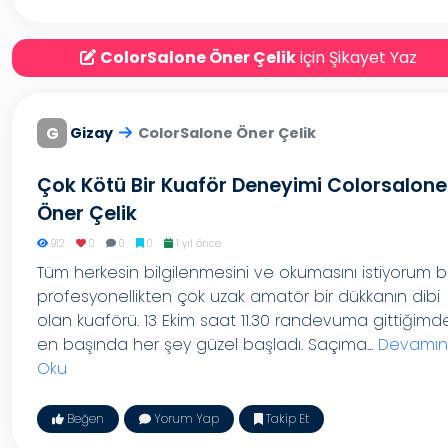
ColorSalone Öner Çelik
için Şikayet Yaz
G
Gizay
ColorSalone Öner Çelik
Çok Kötü Bir Kuaför Deneyimi Colorsalone
Öner Çelik
912
0
0
0
1 yıl önce
Tüm herkesin bilgilenmesini ve okumasını istiyorum 
profesyonellikten çok uzak amatör bir dükkanın dibi
olan kuaförü. 13 Ekim saat 11.30 randevuma gittiğimd
en başında her şey güzel başladı. Saçıma...
Devamın
Oku
Beğen
Yorum Yap
Takip Et