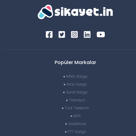
Popüler Markalar
MNG Kargo
Aras Kargo
Sürat Kargo
Trendyol
Türk Telekom
A101
Vodafone
PTT Kargo