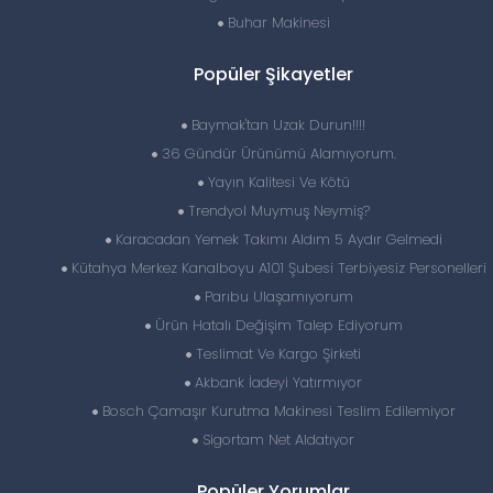
Buhar Makinesi
Popüler Şikayetler
Baymak'tan Uzak Durun!!!!
36 Gündür Ürünümü Alamıyorum.
Yayın Kalitesi Ve Kötü
Trendyol Muymuş Neymiş?
Karacadan Yemek Takımı Aldım 5 Aydır Gelmedi
Kütahya Merkez Kanalboyu A101 Şubesi Terbiyesiz Personelleri
Parıbu Ulaşamıyorum
Ürün Hatalı Değişim Talep Ediyorum
Teslimat Ve Kargo Şirketi
Akbank İadeyi Yatırmıyor
Bosch Çamaşır Kurutma Makinesi Teslim Edilemiyor
Sigortam Net Aldatıyor
Popüler Yorumlar