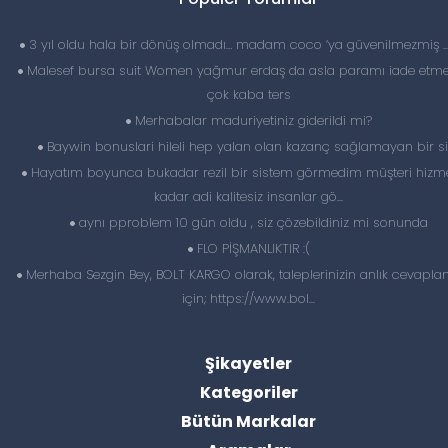
3 yıl oldu hala bir dönüş olmadı… madam coco ‘ya güvenilmezmiş 
Malesef bursa suit Women yağmur erdaş da asla paramı iade etme
çok kaba ters
Merhabalar maduriyetiniz giderildi mi?
Baywin bonuslari hileli hep yalan olan kazanç sağlamayan bir si
Hayatım boyunca bukadar rezil bir sistem görmedim müşteri hizme
kadar adi kalitesiz insanlar gö...
aynı pproblem 10 gün oldu , siz çözebildiniz mi sonunda
FLO PİŞMANLIKTIR :(
Merhaba Sezgin Bey, BOLT KARGO olarak, taleplerinizin anlık cevapl
için; https://www.bol...
Şikayetler
Kategoriler
Bütün Markalar