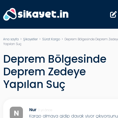
Ana sayfa
>
Şikayetler
>
Sürat Kargo
> Deprem Bölgesinde Deprem Zedey
Yapılan Suç
Deprem Bölgesinde
Deprem Zedeye
Yapılan Suç
Nur
3 yıl önce
N
Kargo almaya gidip dayak yiyor çıkıyorsunu