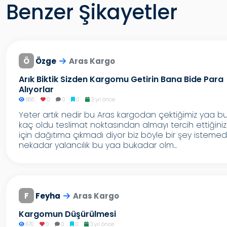
Benzer Şikayetler
Ö
Özge
Aras Kargo
Arık Biktik Sizden Kargomu Getirin Bana Bide Para
Alıyorlar
688
0
0
0
3 yıl önce
Yeter artık nedir bu Aras kargodan çektiğimiz yaa b
kaç oldu teslimat noktasından almayı tercih ettiğiniz
için dağıtıma çıkmadı diyor biz böyle bir şey istemed
nekadar yalancılık bu yaa bukadar olm...
F
Feyha
Aras Kargo
Kargomun Düşürülmesi
670
0
0
0
3 yıl önce