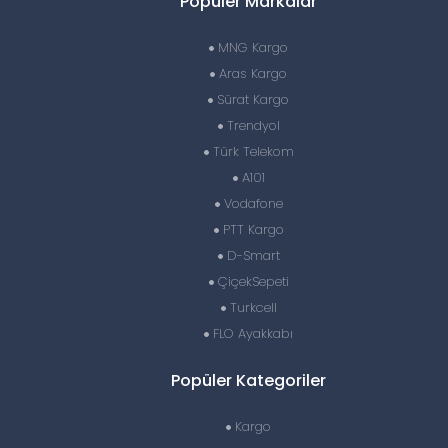
Popüler Markalar
MNG Kargo
Aras Kargo
Sürat Kargo
Trendyol
Türk Telekom
A101
Vodafone
PTT Kargo
D-Smart
ÇiçekSepeti
Turkcell
FLO Ayakkabı
Popüler Kategoriler
Kargo