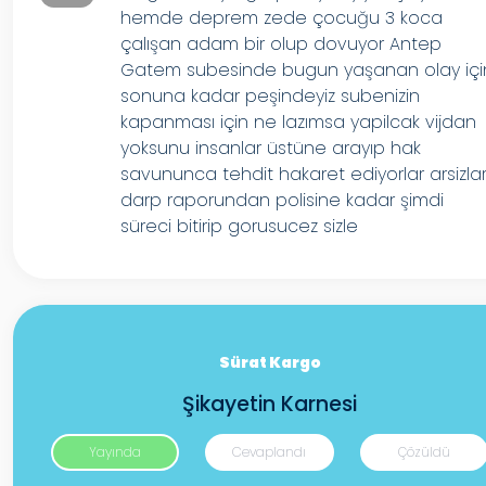
hemde deprem zede çocuğu 3 koca
çalışan adam bir olup dovuyor Antep
Gatem subesinde bugun yaşanan olay içi
sonuna kadar peşindeyiz subenizin
kapanması için ne lazımsa yapilcak vijdan
yoksunu insanlar üstüne arayıp hak
savununca tehdit hakaret ediyorlar arsizla
darp raporundan polisine kadar şimdi
süreci bitirip gorusucez sizle
Sürat Kargo
Şikayetin Karnesi
Yayında
Cevaplandı
Çözüldü