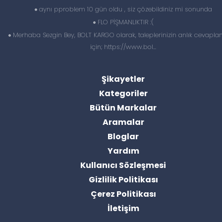
aynı pproblem 10 gün oldu , siz çözebildiniz mi sonunda
FLO PİŞMANLIKTIR :(
Merhaba Sezgin Bey, BOLT KARGO olarak, taleplerinizin anlık cevapl
için; https://www.bol...
Şikayetler
Kategoriler
Bütün Markalar
Aramalar
Bloglar
Yardım
Kullanıcı Sözleşmesi
Gizlilik Politikası
Çerez Politikası
İletişim