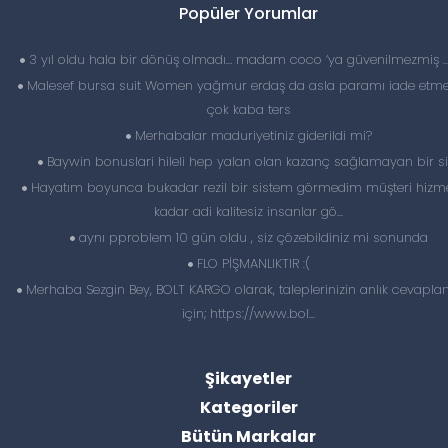
Popüler Yorumlar
3 yıl oldu hala bir dönüş olmadı… madam coco ‘ya güvenilmezmiş 
Malesef bursa suit Women yağmur erdaş da asla paramı iade etme
çok kaba ters
Merhabalar maduriyetiniz giderildi mi?
Baywin bonuslari hileli hep yalan olan kazanç sağlamayan bir si
Hayatım boyunca bukadar rezil bir sistem görmedim müşteri hizme
kadar adi kalitesiz insanlar gö...
aynı pproblem 10 gün oldu , siz çözebildiniz mi sonunda
FLO PİŞMANLIKTIR :(
Merhaba Sezgin Bey, BOLT KARGO olarak, taleplerinizin anlık cevapl
için; https://www.bol...
Şikayetler
Kategoriler
Bütün Markalar