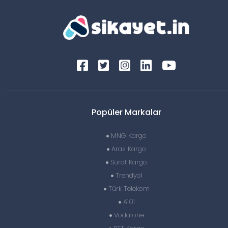
Popüler Markalar
MNG Kargo
Aras Kargo
Sürat Kargo
Trendyol
Türk Telekom
A101
Vodafone