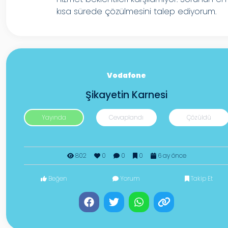
kısa sürede çözülmesini talep ediyorum.
Vodafone
Şikayetin Karnesi
Yayında
Cevaplandı
Çözüldü
802
0
0
0
6 ay önce
Beğen
Yorum
Takip Et