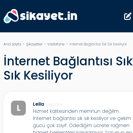
Ana sayfa
>
Şikayetler
>
Vodafone
> İnternet Bağlantısı Sık Sık Kesiliyor
İnternet Bağlantısı Sık
Sık Kesiliyor
Leila
6 ay önce
L
Hizmet kalitesinden memnun değilim.
İnternet bağlantısı sık sık kesiliyor ve çekim
gücü çok zayıf. Ödediğim ücrete rağmen
hizmet beklentileri karşılamıyor. Sorunun en