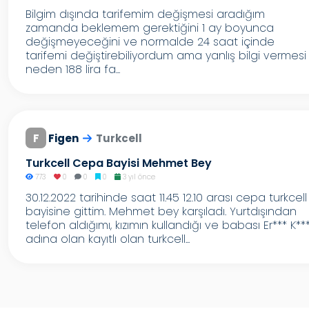
Bilgim dışında tarifemim değişmesi aradığım
zamanda beklemem gerektiğini 1 ay boyunca
değişmeyeceğini ve normalde 24 saat içinde
tarifemi değiştirebiliyordum ama yanlış bilgi vermesi
neden 188 lira fa...
F
Figen
Turkcell
Turkcell Cepa Bayisi Mehmet Bey
773
0
0
0
3 yıl önce
30.12.2022 tarihinde saat 11.45 12.10 arası cepa turkcell
bayisine gittim. Mehmet bey karşıladı. Yurtdışından
telefon aldığımı, kızımın kullandığı ve babası Er*** K**
adına olan kayıtlı olan turkcell...