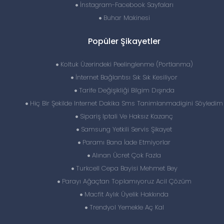
İnstagram-Facebook Sayfaları
Buhar Makinesi
Popüler Şikayetler
Koltuk Üzerindeki Peelinglenme (Portlanma)
İnternet Bağlantısı Sık Sık Kesiliyor
Tarife Değişikliği Bilgim Dışında
Hiç Bir Şekilde Internet Dakika Sms Tanimlanmadigini Söyledim
Sipariş Iptali Ve Haksız Kazanç
Samsung Yetkili Servis Şikayet
Paramı Bana İade Etmiyorlar
Alınan Ücret Çok Fazla
Turkcell Cepa Bayisi Mehmet Bey
Parayı Ağaçtan Toplamıyoruz Acil Çözüm
Macfit Aylık Üyelik Hakkında
Trendyol Yemekle Aç Kal