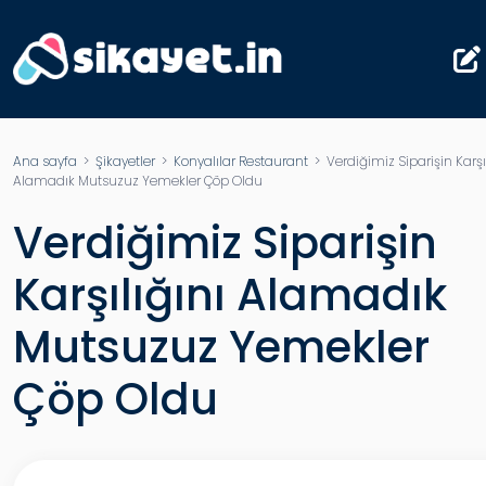
Ana sayfa
>
Şikayetler
>
Konyalılar Restaurant
> Verdiğimiz Siparişin Karşıl
Alamadık Mutsuzuz Yemekler Çöp Oldu
Verdiğimiz Siparişin
Karşılığını Alamadık
Mutsuzuz Yemekler
Çöp Oldu