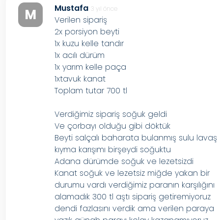
Mustafa
3 yıl önce
M
Verilen sipariş
2x porsiyon beyti
1x kuzu kelle tandır
1x acılı dürüm
1x yarım kelle paça
1xtavuk kanat
Toplam tutar 700 tl
Verdiğimiz sipariş soğuk geldi
Ve çorbayı olduğu gibi döktük
Beyti salçalı baharata bulanmış sulu lavaş
kıyma karışımı birşeydi soğuktu
Adana dürümde soğuk ve lezetsizdi
Kanat soğuk ve lezetsiz miğde yakan bir
durumu vardı verdiğimiz paranın karşılığını
alamadık 300 tl aştı sipariş getiremiyoruz
dendi fazlasını verdik ama verilen paraya