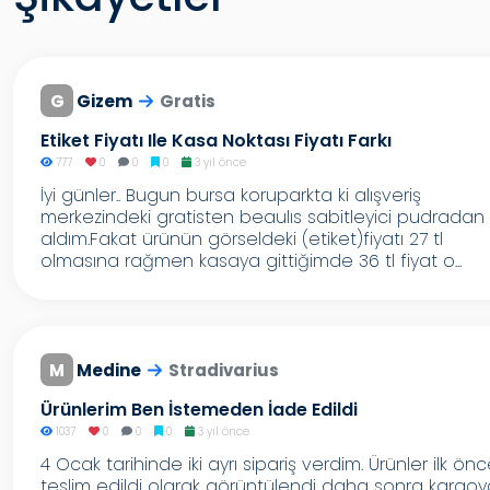
G
Gizem
Gratis
Etiket Fiyatı Ile Kasa Noktası Fiyatı Farkı
777
0
0
0
3 yıl önce
İyi günler.. Bugun bursa koruparkta ki alışveriş
merkezindeki gratisten beaulıs sabitleyici pudradan
aldım.Fakat ürünün görseldeki (etiket)fiyatı 27 tl
olmasına rağmen kasaya gittiğimde 36 tl fiyat o...
M
Medine
Stradivarius
Ürünlerim Ben İstemeden İade Edildi
1037
0
0
0
3 yıl önce
4 Ocak tarihinde iki ayrı sipariş verdim. Ürünler ilk ön
teslim edildi olarak görüntülendi daha sonra kargoy