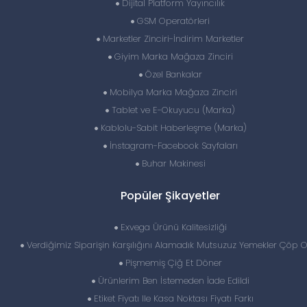
Dijital Platform Yayıncılık
GSM Operatörleri
Marketler Zinciri-İndirim Marketler
Giyim Marka Mağaza Zinciri
Özel Bankalar
Mobilya Marka Mağaza Zinciri
Tablet ve E-Okuyucu (Marka)
Kablolu-Sabit Haberleşme (Marka)
İnstagram-Facebook Sayfaları
Buhar Makinesi
Popüler Şikayetler
Exvega Ürünü Kalitesizliği
Verdiğimiz Siparişin Karşılığını Alamadık Mutsuzuz Yemekler Çöp 
Pişmemiş Çiğ Et Döner
Ürünlerim Ben İstemeden İade Edildi
Etiket Fiyatı Ile Kasa Noktası Fiyatı Farkı