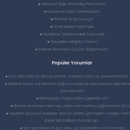
Vitacoral Saşe Firma Beş Para Etmez
Hesabıma Para Yatıramadım
Parmak Izi Sorunu Için
Ücret Iadesi Yapılmadı
Vodafone Tarifelerindeki Tutarsızlık
Gerçekten Mağdur Oldum
İnternet Sorununu Çözüm Sağlanmıyor
Popüler Yorumlar
3 yıl oldu hala bir dönüş olmadı… madam coco ‘ya güvenilmezmiş 
Malesef bursa suit Women yağmur erdaş da asla paramı iade etme
çok kaba ters
Merhabalar maduriyetiniz giderildi mi?
Baywin bonuslari hileli hep yalan olan kazanç sağlamayan bir si
Hayatım boyunca bukadar rezil bir sistem görmedim müşteri hizme
kadar adi kalitesiz insanlar gö...
aynı pproblem 10 gün oldu , siz çözebildiniz mi sonunda