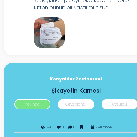
yazık günah parayı kolay kazanamıyoruz
lütfen bunun bir yaptırımı olsun
Konyalılar Restaurant
Şikayetin Karnesi
Yayında
Cevaplandı
Çözüldü
896
0
0
0
3 yıl önce