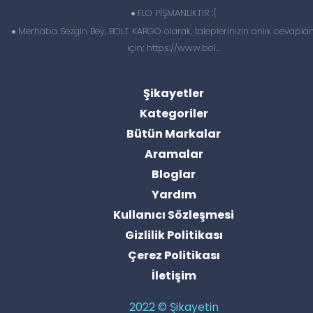
FLO PİŞMANLIKTIR :(
Merhaba Sezgin Bey, BOLT KARGO olarak, taleplerinizin anlık cevapl
için; https://www.bol...
Şikayetler
Kategoriler
Bütün Markalar
Aramalar
Bloglar
Yardım
Kullanıcı Sözleşmesi
Gizlilik Politikası
Çerez Politikası
İletişim
2022 © Şikayetin