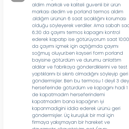
aldim .markalı ve kaliteli guvenli bir ürün
markası dedim ve porland termos aldım
.aldığım ürünün 6 saat sıcaklığını koruması
olduğu söyleyerek verdiler. Ama sabah sa
6.:30 da çayımı termos kapagını kontrol
ederek kapatıp ise götürüyorum saat 10:0
da çayımı içmek için açtığımda çayımı
soğmuş oluyur.ben kayseri form porland
bayisine götürdüm ve durumu anlattım
aldılar ve fabrikaya gönderdiklerini ve test
yaptıklarını bi sıkıntı olmadığını söyleyip geri
göndermişler. Ben bu termosu 1 deyil 3 deyi
herseferinde götürdüm ve kapagını hadi 1
de kapatmadım herseferindemi
kapatmadım bana kapağının iyi
kapanmadigini iddia ederek ürünü geri
göndermişler. Üç kuruşluk bir mal için
firmaya yakışmayan bir hareket ve