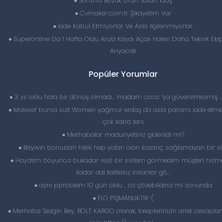
Sorunlu Bozuk Ürün Satan İdaş
Cvmaker.com.tr Şikayetim Var
İade Kabul Etmiyorlar Ve Asla Ilgilenmiyorlar
Superonline Da 1 Hafta Oldu Arıza Kaydı Açalı Halen Daha Teknik Eki
Arıyacak
Popüler Yorumlar
3 yıl oldu hala bir dönüş olmadı… madam coco ‘ya güvenilmezmiş 
Malesef bursa suit Women yağmur erdaş da asla paramı iade etme
çok kaba ters
Merhabalar maduriyetiniz giderildi mi?
Baywin bonuslari hileli hep yalan olan kazanç sağlamayan bir si
Hayatım boyunca bukadar rezil bir sistem görmedim müşteri hizme
kadar adi kalitesiz insanlar gö...
aynı pproblem 10 gün oldu , siz çözebildiniz mi sonunda
FLO PİŞMANLIKTIR :(
Merhaba Sezgin Bey, BOLT KARGO olarak, taleplerinizin anlık cevapl