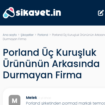
Ana sayfa
>
Şikayetler
>
Porland
> Porland Üç Kuruşluk Ürününün Arkası
Durmayan Firma
Porland Üç Kuruşluk
Ürününün Arkasında
Durmayan Firma
Melek
3 yıl önce
M
Porland şirketinden pormad markalı termo