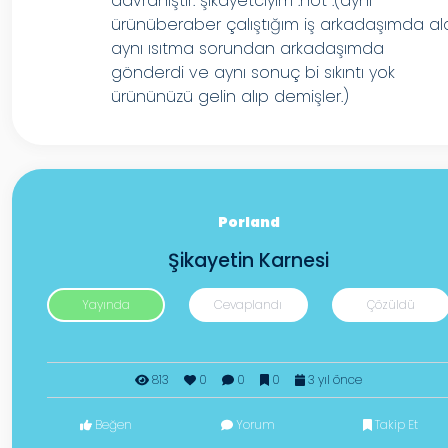
davranıştır. şikayetciyim .not :(aynı
ürünüberaber çalıştığım iş arkadaşımda al
aynı ısıtma sorundan arkadaşımda
gönderdi ve aynı sonuç bi sıkıntı yok
ürününüzü gelin alıp demişler.)
Porland
Şikayetin Karnesi
Yayında
Cevaplandı
Çözüldü
813
0
0
0
3 yıl önce
Beğen
Yorum
Takip Et