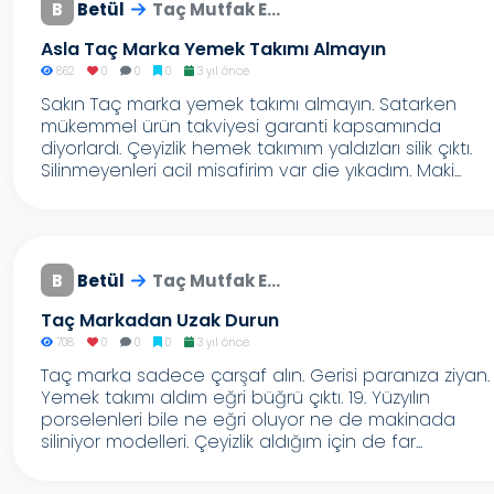
B
Betül
Taç Mutfak E...
Asla Taç Marka Yemek Takımı Almayın
862
0
0
0
3 yıl önce
Sakın Taç marka yemek takımı almayın. Satarken
mükemmel ürün takviyesi garanti kapsamında
diyorlardı. Çeyizlik hemek takımım yaldızları silik çıktı.
Silinmeyenleri acil misafirim var die yıkadım. Maki...
B
Betül
Taç Mutfak E...
Taç Markadan Uzak Durun
708
0
0
0
3 yıl önce
Taç marka sadece çarşaf alın. Gerisi paranıza ziyan.
Yemek takımı aldım eğri büğrü çıktı. 19. Yüzyılın
porselenleri bile ne eğri oluyor ne de makinada
siliniyor modelleri. Çeyizlik aldığım için de far...