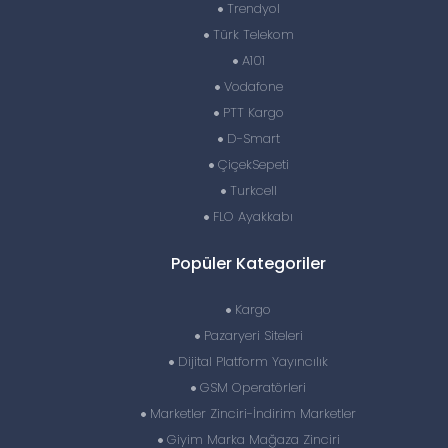
Trendyol
Türk Telekom
A101
Vodafone
PTT Kargo
D-Smart
ÇiçekSepeti
Turkcell
FLO Ayakkabı
Popüler Kategoriler
Kargo
Pazaryeri Siteleri
Dijital Platform Yayıncılık
GSM Operatörleri
Marketler Zinciri-İndirim Marketler
Giyim Marka Mağaza Zinciri