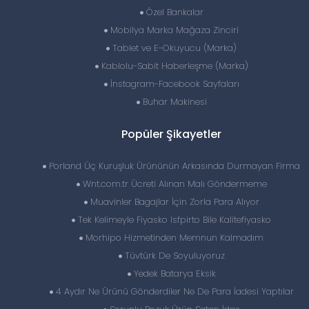
Özel Bankalar
Mobilya Marka Mağaza Zinciri
Tablet ve E-Okuyucu (Marka)
Kablolu-Sabit Haberleşme (Marka)
İnstagram-Facebook Sayfaları
Buhar Makinesi
Popüler Şikayetler
Porland Üç Kuruşluk Ürününün Arkasında Durmayan Firma
Wnt.com.tr Ücreti Alınan Malı Göndermeme
Muavinler Bagajlar İçin Zorla Para Alıyor
Tek Kelimeyle Fiyasko Isfpirto Bile Kalitefiyasko
Morhipo Hizmetinden Memnun Kalmadım
Tüvtürk De Soyuluyoruz
Yedek Batarya Eksik
4 Aydır Ne Ürünü Gönderdiler Ne De Para İadesi Yaptılar