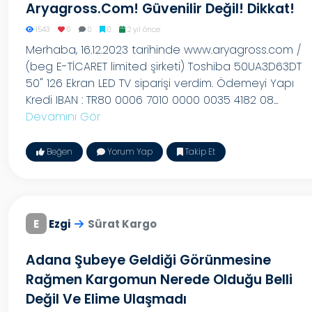
Aryagross.com! Güvenilir Değil! Dikkat!
1543
0
0
0
2 yıl önce
Merhaba, 16.12.2023 tarihinde www.aryagross.com /
(beg E-TİCARET limited şirketi) Toshiba 50UA3D63DT
50" 126 Ekran LED TV siparişi verdim. Ödemeyi Yapı
Kredi IBAN : TR80 0006 7010 0000 0035 4182 08...
Devamını Gör
Beğen
Yorum Yap
Takip Et
E
Ezgi
Sürat Kargo
Adana Şubeye Geldiği Görünmesine
Rağmen Kargomun Nerede Olduğu Belli
Değil Ve Elime Ulaşmadı