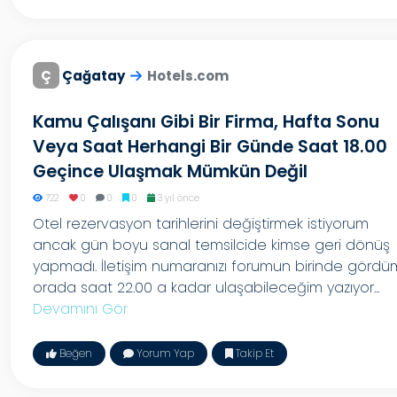
Ç
Çağatay
Hotels.com
Kamu Çalışanı Gibi Bir Firma, Hafta Sonu
Veya Saat Herhangi Bir Günde Saat 18.00
Geçince Ulaşmak Mümkün Değil
722
0
0
0
3 yıl önce
Otel rezervasyon tarihlerini değiştirmek istiyorum
ancak gün boyu sanal temsilcide kimse geri dönüş
yapmadı. İletişim numaranızı forumun birinde gördü
orada saat 22.00 a kadar ulaşabileceğim yazıyor...
Devamını Gör
Beğen
Yorum Yap
Takip Et