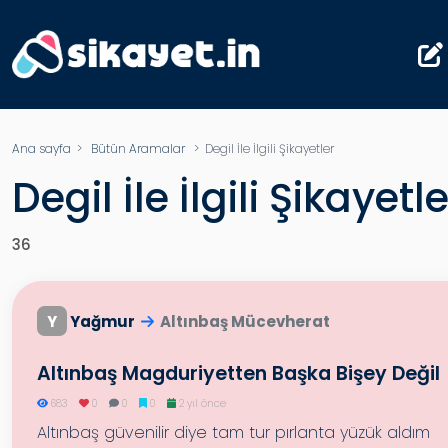
Ana sayfa
>
Bütün Aramalar
>
Degil İle İlgili Şikayetler
Degil İle İlgili Şikayetle
36
Y
Yağmur
Altınbaş Mücevherat
Altınbaş Magduriyetten Başka Bişey Değil
683
0
0
0
2 yıl önce
Altınbaş güvenilir diye tam tur pırlanta yüzük aldım