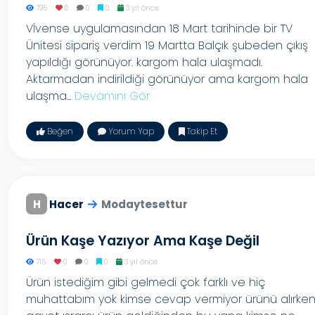
795
0
0
0
3 yıl önce
Vİvense uygulamasından 18 Mart tarihinde bir TV
Ünitesi sipariş verdim 19 Martta Balçık şubeden çıkış
yapıldığı görünüyor. kargom hala ulaşmadı.
Aktarmadan indirildiği görünüyor ama kargom hala
ulaşma...
Devamını Gör
Beğen
Yorum Yap
Takip Et
H
Hacer
Modaytesettur
Ürün Kaşe Yazıyor Ama Kaşe Değil
715
0
0
0
3 yıl önce
Ürün istediğim gibi gelmedi çok farklı ve hiç
muhattabım yok kimse cevap vermiyor ürünü alırke