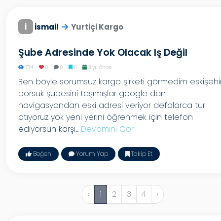
İ
İsmail
Yurtiçi Kargo
Şube Adresinde Yok Olacak Iş Değil
734
0
0
0
3 yıl önce
Ben böyle sorumsuz kargo şirketi görmedim eskişehi
porsuk şubesini taşımışlar google dan
navigasyondan eski adresi veriyor defalarca tur
atıyoruz yok yeni yerini öğrenmek için telefon
ediyorsun karşı...
Devamını Gör
Beğen
Yorum Yap
Takip Et
‹
1
2
3
4
›