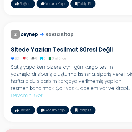
Beğen
Yorum Yap
Takip Et
Z
Zeynep
Ravza Kitap
Sitede Yazılan Teslimat Süresi Değil
831
0
0
0
3 yıl önce
Satış yaparken bizlere aynı gün kargo teslim
yazmışlardı sipariş oluşturma kısmına, sipariş vereli bi
hafta oldu siparişim kargoya verilmemiş yapılan
resmen kandırmak. Çok yazık… acelem var ve kitapl...
Devamını Gör
Beğen
Yorum Yap
Takip Et