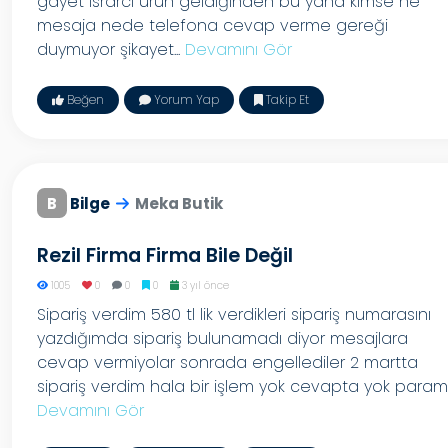
gayet ısrarcı ürün geldiğinden bu yana kimse ne
mesaja nede telefona cevap verme gereği
duymuyor şikayet...
Devamını Gör
Beğen
Yorum Yap
Takip Et
B
Bilge
Meka Butik
Rezil Firma Firma Bile Değil
1005
0
0
0
3 yıl önce
Sipariş verdim 580 tl lik verdikleri sipariş numarasını
yazdığımda sipariş bulunamadı diyor mesajlara
cevap vermiyolar sonrada engellediler 2 martta
sipariş verdim hala bir işlem yok cevapta yok param..
Devamını Gör