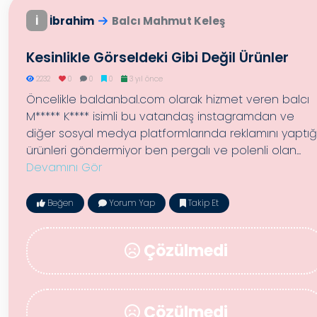
İ
İbrahim
Balcı Mahmut Keleş
Kesinlikle Görseldeki Gibi Değil Ürünler
2232
0
0
0
3 yıl önce
Öncelikle baldanbal.com olarak hizmet veren balcı
M***** K**** isimli bu vatandaş instagramdan ve
diğer sosyal medya platformlarında reklamını yaptığ
ürünleri göndermiyor ben pergalı ve polenli olan...
Devamını Gör
Beğen
Yorum Yap
Takip Et
Çözülmedi
Çözülmedi