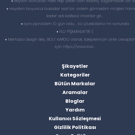
Baywin bonuslari hileli hep yalan olan kazanç sağlamayan bir si
Hayatım boyunca bukadar rezil bir sistem görmedim müşteri hizme
kadar adi kalitesiz insanlar gö...
aynı pproblem 10 gün oldu , siz çözebildiniz mi sonunda
FLO PİŞMANLIKTIR :(
Merhaba Sezgin Bey, BOLT KARGO olarak, taleplerinizin anlık cevapl
için; https://www.bol...
Şikayetler
Kategoriler
Bütün Markalar
Aramalar
Bloglar
Yardım
Kullanıcı Sözleşmesi
Gizlilik Politikası