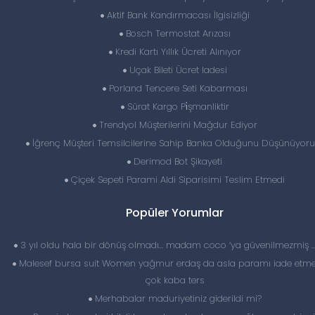
Aktif Bank Kandırmacası İlgisizliği
Bosch Termostat Arızası
Kredi Kartı Yıllık Ücreti Alınıyor
Uçak Bileti Ücret Iadesi
Porland Tencere Seti Kabarması
Sürat Kargo Pi̇şmanliktir
Trendyol Müşterilerini Mağdur Ediyor
İğrenç Müşteri Temsilcilerine Sahip Banka Olduğunu Düşünüyor
Derimod Bot Şikayeti
Çiçek Sepeti Parami Aldi Siparisimi Teslim Etmedi
Popüler Yorumlar
3 yıl oldu hala bir dönüş olmadı… madam coco ‘ya güvenilmezmiş 
Malesef bursa suit Women yağmur erdaş da asla paramı iade etme
çok kaba ters
Merhabalar maduriyetiniz giderildi mi?