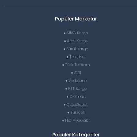
Popüler Markalar
MNG Kargo
Aras Kargo
Sürat Kargo
Trendyol
Türk Telekom
A101
Vodafone
PTT Kargo
D-Smart
ÇiçekSepeti
Turkcell
FLO Ayakkabı
Popüler Kategoriler