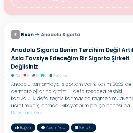
E
Elvan
Anadolu Sigorta
Anadolu Sigorta Benim Tercihim Değil Artı
Asla Tavsiye Edeceğim Bir Sigorta Şirketi
Değilsiniz
752
0
0
0
3 yıl önce
Anadolu tamamlayıcı sigortam var 9 Kasım 2022 de
dermatoloji dr na gittim ilk defa rosacea teşhisi
konuldu. İlk defa teşhis konmasına rağmen muayen
ücretim karşılanmadı. Şikayetlerim poliçe öncesi ba...
Devamını Gör
Beğen
Yorum Yap
Takip Et