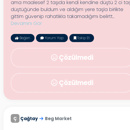
ama maalesef 2 taşıda kendi kendine düştü 2 ci taş
düştüğünde buldum ve aldığım yere taşla birlikte
gittim güvenip rahatlıkla takamadığımı belirtt...
Devamını Gör
Beğen
Yorum Yap
Takip Et
Çözülmedi
Çözülmedi
Ç
Çağtay
Beg Market