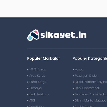
Popüler Markalar
Popüler Kategoril
MNG Kargo
Kargo
Aras Kargo
Pazaryeri Siteleri
Sürat Kargo
Dijital Platform Yayıncı
Trendyol
GSM Operatörleri
Türk Telekom
Marketler Zinciri-İndir
A101
Giyim Marka Mağaza Z
Vodafone
Özel Bankalar