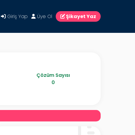
Giriş Yap
Üye Ol
Şikayet Yaz
Çözüm Sayısı
0