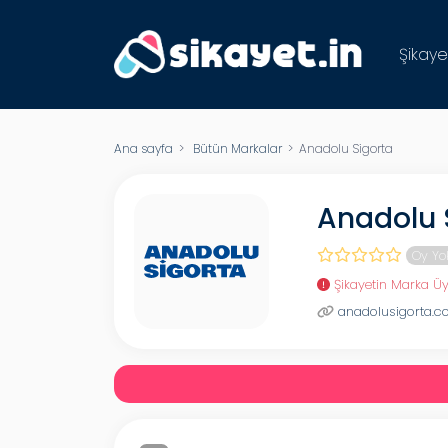
Şikaye
Ana sayfa
>
Bütün Markalar
> Anadolu Sigorta
Anadolu 
Oy Yo
Şikayetin Marka Üy
anadolusigorta.co