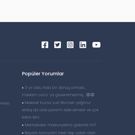
Popüler Yorumlar
3 yıl oldu hala bir dönüş olmadı…
madam coco ‘ya güvenilmezmiş …😡😡
Malesef bursa suit Women yağmur
nmesi
erdaş da asla paramı iade etmedi ve çok
kaba ters
Merhabalar maduriyetiniz giderildi mi?
Baywin bonuslari hileli hep yalan olan