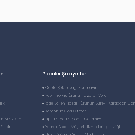
er
Popüler Şikayetler
Cepte Şok Tuzağı Kanmayın
Yetkili Servis Ürünüme Zarar Verdi
lık
İade Edilen Hasarlı Ürünün Sürekli Kargodan Dö
Kargonun Geri Gitmesi
im Marketler
Ups Kargo Kargomu Getirmiyor
inciri
Yemek Sepeti Müşteri Hizmetleri İlgisizliği
Ürün Değişim Süreci Maduriyeti