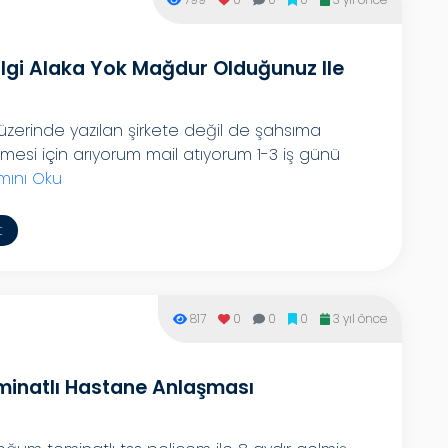
Ilgi Alaka Yok Mağdur Olduğunuz Ile
üzerinde yazılan şirkete değil de şahsıma
ilmesi için arıyorum mail atıyorum 1-3 iş günü
ını Oku
t
817
0
0
0
3 yıl önce
inatlı Hastane Anlaşması