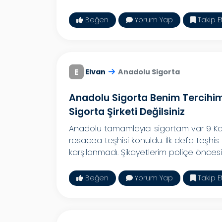
Beğen
Yorum Yap
Takip E
E
Elvan
Anadolu Sigorta
Anadolu Sigorta Benim Tercihim 
Sigorta Şirketi Değilsiniz
Anadolu tamamlayıcı sigortam var 9 Kas
rosacea teşhisi konuldu. İlk defa teş
karşılanmadı. Şikayetlerim poliçe öncesi
Beğen
Yorum Yap
Takip E