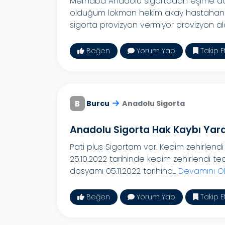
Merhaba Anadolu sigortadan eşime doğu
olduğum lokman hekim akay hastahane
sigorta provizyon vermiyor provizyon ala
Beğen
Yorum Yap
Takip E
B
Burcu
Anadolu Sigorta
Anadolu Sigorta Hak Kaybı Yara
Pati plus Sigortam var. Kedim zehirlend
25.10.2022 tarihinde kedim zehirlendi te
dosyamı 05.11.2022 tarihind...
Devamını O
Beğen
Yorum Yap
Takip E