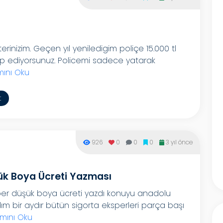
rinizim. Geçen yıl yeniledigim poliçe 15.000 tl
alep ediyorsunuz. Policemi sadece yatarak
ını Oku
t
926
0
0
0
3 yıl önce
ük Boya Ücreti Yazması
er düşük boya ücreti yazdı konuyu anadolu
m bir aydır bütün sigorta eksperleri parça başı
mını Oku