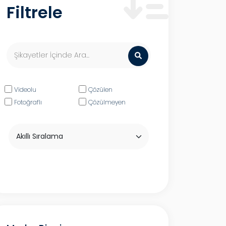
Filtrele
Videolu
Çözülen
Fotoğraflı
Çözülmeyen