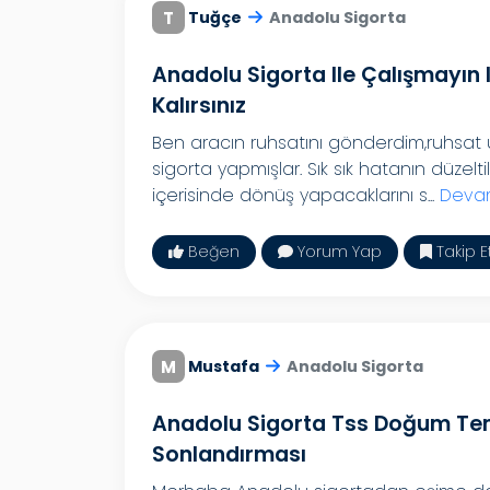
T
Tuğçe
Anadolu Sigorta
Anadolu Sigorta Ile Çalışmayın 
Kalırsınız
Ben aracın ruhsatını gönderdim,ruhsat 
sigorta yapmışlar. Sık sık hatanın düzelt
içerisinde dönüş yapacaklarını s...
Devam
Beğen
Yorum Yap
Takip E
M
Mustafa
Anadolu Sigorta
Anadolu Sigorta Tss Doğum Tem
Sonlandırması