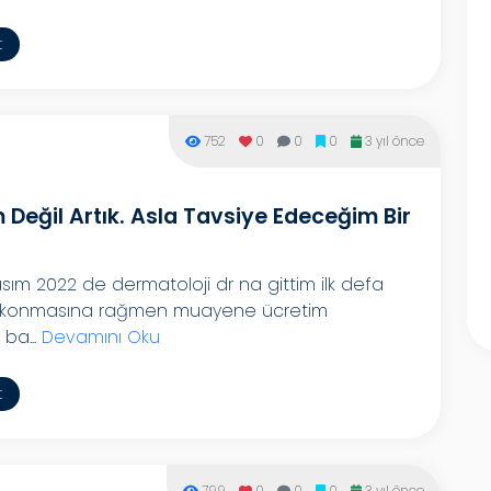
t
752
0
0
0
3 yıl önce
Değil Artık. Asla Tavsiye Edeceğim Bir
ım 2022 de dermatoloji dr na gittim ilk defa
his konmasına rağmen muayene ücretim
 ba...
Devamını Oku
t
799
0
0
0
3 yıl önce