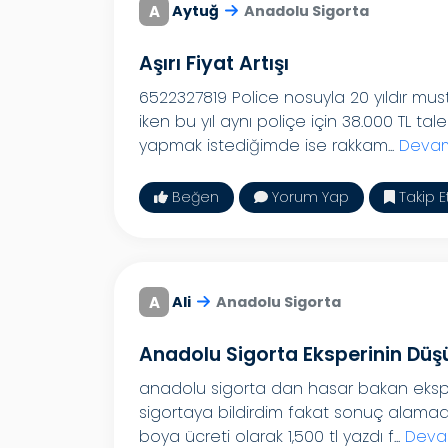
A
Aytuğ
Anadolu Sigorta
Aşırı Fiyat Artışı
6522327819 Police nosuyla 20 yıldır muste
iken bu yıl aynı poliçe için 38.000 TL t
yapmak istediğimde ise rakkam...
Devam
Beğen
Yorum Yap
Takip E
A
Ali
Anadolu Sigorta
Anadolu Sigorta Eksperinin Düş
anadolu sigorta dan hasar bakan eksp
sigortaya bildirdim fakat sonuç alamadı
boya ücreti olarak 1,500 tl yazdı f...
Deva