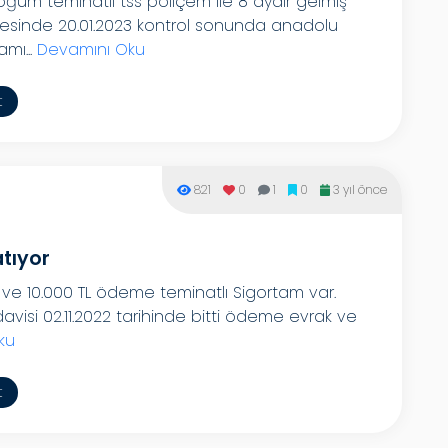
m teminatlı tss poliçem ile 8 aydır gelmiş
sinde 20.01.2023 kontrol sonunda anadolu
mı...
Devamını Oku
t
821
0
1
0
3 yıl önce
tıyor
i ve 10.000 TL ödeme teminatlı Sigortam var.
davisi 02.11.2022 tarihinde bitti ödeme evrak ve
ku
t