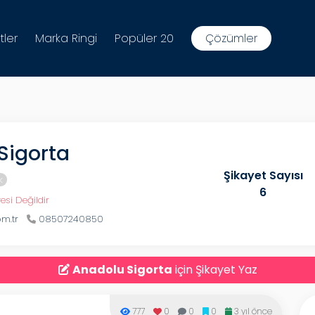
tler
Marka Ringi
Popüler 20
Çözümler
Sigorta
Şikayet Sayısı
k
6
esi Değildir
m.tr
08507240850
Anadolu Sigorta
için Şikayet Yaz
777
0
0
0
3 yıl önce