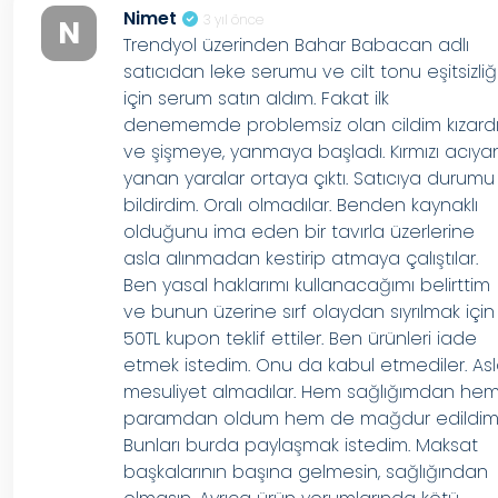
Nimet
3 yıl önce
N
Trendyol üzerinden Bahar Babacan adlı
satıcıdan leke serumu ve cilt tonu eşitsizliğ
için serum satın aldım. Fakat ilk
denememde problemsiz olan cildim kızard
ve şişmeye, yanmaya başladı. Kırmızı acıya
yanan yaralar ortaya çıktı. Satıcıya durumu
bildirdim. Oralı olmadılar. Benden kaynaklı
olduğunu ima eden bir tavırla üzerlerine
asla alınmadan kestirip atmaya çalıştılar.
Ben yasal haklarımı kullanacağımı belirttim
ve bunun üzerine sırf olaydan sıyrılmak için
50TL kupon teklif ettiler. Ben ürünleri iade
etmek istedim. Onu da kabul etmediler. As
mesuliyet almadılar. Hem sağlığımdan he
paramdan oldum hem de mağdur edildim
Bunları burda paylaşmak istedim. Maksat
başkalarının başına gelmesin, sağlığından