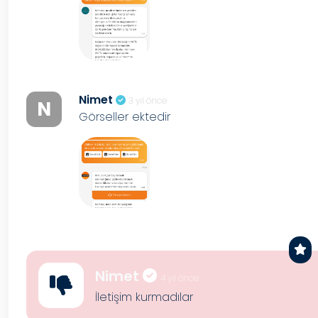
Nimet
3 yıl önce
N
Görseller ektedir
Nimet
4 yıl önce
İletişim kurmadılar