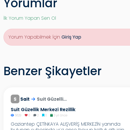
Yorumlar
İlk Yorum Yapan Sen Ol
Yorum Yapabilmek İçin
Giriş Yap
Benzer Şikayetler
S
Sait
Suit Güzelli...
Suit Güzellik Merkezi Rezillik
5829
0
2
0
3 yıl önce
Gaziantep ÇETİNKAYA ALIŞVERİŞ MERKEZİN yanında
bulunan şubesinde yüz ense boyun koltuk altı için