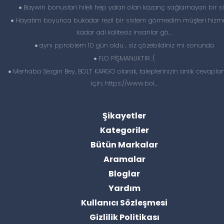
Baywin bonuslari hileli hep yalan olan kazanç sağlamayan bir si
Hayatım boyunca bukadar rezil bir sistem görmedim müşteri hizme
kadar adi kalitesiz insanlar gö...
aynı pproblem 10 gün oldu , siz çözebildiniz mi sonunda
FLO PİŞMANLIKTIR :(
Merhaba Sezgin Bey, BOLT KARGO olarak, taleplerinizin anlık cevapl
için; https://www.bol...
Şikayetler
Kategoriler
Bütün Markalar
Aramalar
Bloglar
Yardım
Kullanıcı Sözleşmesi
Gizlilik Politikası