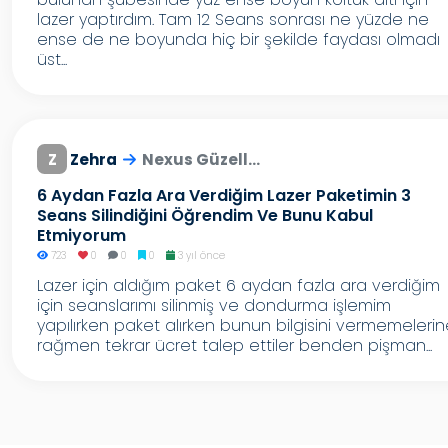
lazer yaptırdım. Tam 12 Seans sonrası ne yüzde ne
ense de ne boyunda hiç bir şekilde faydası olmadı
üst...
Z
Zehra
Nexus Güzell...
6 Aydan Fazla Ara Verdiğim Lazer Paketimin 3
Seans Silindiğini Öğrendim Ve Bunu Kabul
Etmiyorum
723
0
0
0
3 yıl önce
Lazer için aldığım paket 6 aydan fazla ara verdiğim
için seanslarımı silinmiş ve dondurma işlemim
yapılırken paket alırken bunun bilgisini vermemeleri
rağmen tekrar ücret talep ettiler benden pişman...