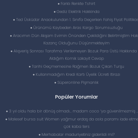
Farklı Renkte Tshirt
Gediz Elektrik Hakkinda
Ted Üsküdar Anaokulundan 1. Sınıf'a Geçerken Fahiş Fiyat Politikas
Ürünümü Kaybeden Aras Kargo Sorumsuzluğu
Aracımın Dün Akşam Evimin Önünden Çekildiğini Belirtmiştim Hak
Kazanç Olduğunu Düşünmekteyim
Alışveriş Sonrası Tarafıma Verilemeyen Bozuk Para Üstü Hakkında
Aldığım Komik Lakayit Cevap
Tarihi Geçmemesine Rağmen Bozuk Çıkan Turşu
Kullanmadığım Kredi Kartı Üyelik Ücreti Itirazı
Süperonline Pişmanlık
Popüler Yorumlar
3 yıl oldu hala bir dönüş olmadı… madam coco ‘ya güvenilmezmiş 
Malesef bursa suit Women yağmur erdaş da asla paramı iade etme
çok kaba ters
Merhabalar maduriyetiniz giderildi mi?