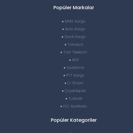
Popüler Markalar
MNG Kargo
Aras Kargo
Sürat Kargo
Trendyol
Türk Telekom
A101
Vodafone
PTT Kargo
D-Smart
ÇiçekSepeti
Turkcell
FLO Ayakkabı
Popüler Kategoriler