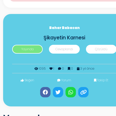
Bahar Babacan
Şikayetin Karnesi
Yayında
Cevaplandı
Çözüldü
1095
1
0
0
3 yıl önce
Beğen
Yorum
Takip Et