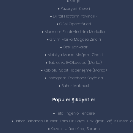
Kargo
Pazaryeri Siteleri
Dijital Platform Yayıncılık
GSM Operatörleri
Marketler Zinciri-İndirim Marketler
Giyim Marka Mağaza Zinciri
Özel Bankalar
Mobilya Marka Mağaza Zinciri
Tablet ve E-Okuyucu (Marka)
Kablolu-Sabit Haberleşme (Marka)
İnstagram-Facebook Sayfaları
Buhar Makinesi
Popüler Şikayetler
Tefal Ingenio Tencere
Bahar Babacan Ürünleri Tam Bir Hayal Kırıklığıdır. Sağlık Önemlidi
Kazanli Ütüde Ki̇reç Sorunu