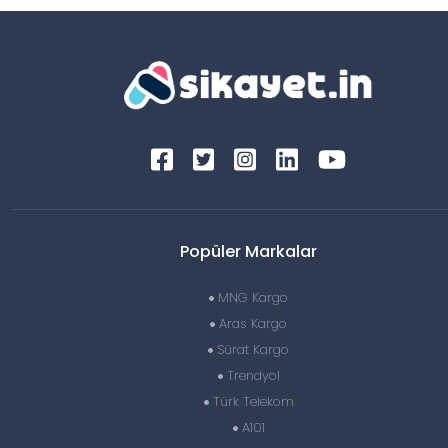
Popüler Markalar
MNG Kargo
Aras Kargo
Sürat Kargo
Trendyol
Türk Telekom
A101