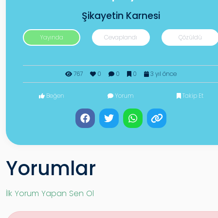
Şikayetin Karnesi
Yayında
Cevaplandı
Çözüldü
767
0
0
0
3 yıl önce
Beğen
Yorum
Takip Et
Yorumlar
İlk Yorum Yapan Sen Ol