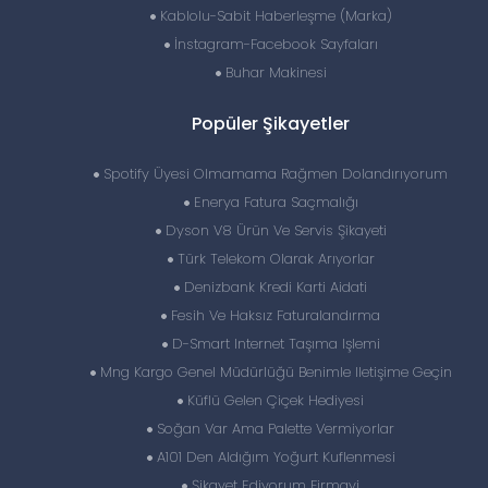
Kablolu-Sabit Haberleşme (Marka)
İnstagram-Facebook Sayfaları
Buhar Makinesi
Popüler Şikayetler
Spotify Üyesi Olmamama Rağmen Dolandırıyorum
Enerya Fatura Saçmalığı
Dyson V8 Ürün Ve Servis Şikayeti
Türk Telekom Olarak Arıyorlar
Denizbank Kredi Karti Aidati
Fesih Ve Haksız Faturalandırma
D-Smart Internet Taşıma Işlemi
Mng Kargo Genel Müdürlüğü Benimle Iletişime Geçin
Küflü Gelen Çiçek Hediyesi
Soğan Var Ama Palette Vermiyorlar
A101 Den Aldığım Yoğurt Kuflenmesi
Şikayet Ediyorum Firmayi