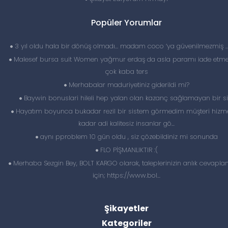
Popüler Yorumlar
3 yıl oldu hala bir dönüş olmadı… madam coco ‘ya güvenilmezmiş 
Malesef bursa suit Women yağmur erdaş da asla paramı iade etme
çok kaba ters
Merhabalar maduriyetiniz giderildi mi?
Baywin bonuslari hileli hep yalan olan kazanç sağlamayan bir si
Hayatım boyunca bukadar rezil bir sistem görmedim müşteri hizme
kadar adi kalitesiz insanlar gö...
aynı pproblem 10 gün oldu , siz çözebildiniz mi sonunda
FLO PİŞMANLIKTIR :(
Merhaba Sezgin Bey, BOLT KARGO olarak, taleplerinizin anlık cevapl
için; https://www.bol...
Şikayetler
Kategoriler