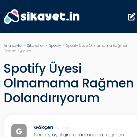
Ana sayfa
>
Şikayetler
>
Spotify
> Spotify Üyesi Olmamama Rağmen
Dolandırıyorum
Spotify Üyesi
Olmamama Rağmen
Dolandırıyorum
Gökçen
3 yıl önce
G
Spotify üyeligim olmamasına rağmen