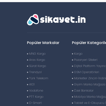
Popüler Markalar
Popüler Kategoril
MNG Kargo
Kargo
Aras Kargo
Pazaryeri Siteleri
Sürat Kargo
Dijital Platform Yayıncı
Trendyol
GSM Operatörleri
Türk Telekom
Marketler Zinciri-İndir
A101
Giyim Marka Mağaza Z
Vodafone
Özel Bankalar
PTT Kargo
Mobilya Marka Mağaza
D-Smart
Tablet ve E-Okuyucu 