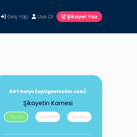
Giriş Yap
Üye Ol
Şikayet Yaz
AGT Kurye (aynigunteslim.com)
Şikayetin Karnesi
Yayında
Cevaplandı
Çözüldü