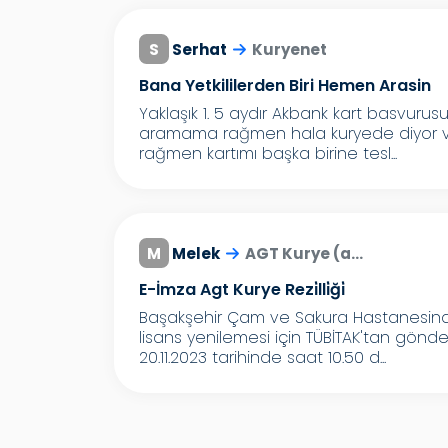
S
Serhat
Kuryenet
Bana Yetkililerden Biri Hemen Arasin
Yaklaşık 1. 5 aydır Akbank kart basvur
aramama rağmen hala kuryede diyor ve 
rağmen kartımı başka birine tesl...
M
Melek
AGT Kurye (a...
E-İmza Agt Kurye Rezi̇lli̇ği̇
Başakşehir Çam ve Sakura Hastanesinde
lisans yenilemesi için TÜBİTAK'tan gönde
20.11.2023 tarihinde saat 10.50 d...