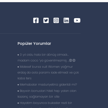
Popüler Yorumlar
3 yıl oldu hala bir dönüş olmadı…
madam coco ‘ya güvenilmezmiş …😡😡
Malesef bursa suit Women yağmur
erdaş da asla paramı iade etmedi ve çok
kaba ters
Merhabalar maduriyetiniz giderildi mi?
Baywin bonuslari hileli hep yalan olan
kazanç sağlamayan bir site
Hayatım boyunca bukadar rezil bir