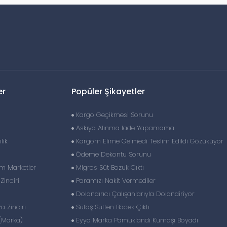
er
Popüler Şikayetler
Kargo Geçikmesi Sorunu
Askıya Alınma Iade Yapamama
lık
Kargom Elime Gelmedi Teslim Edildi Gözüküyor
Ödeme Dekontu Sorunu
im Marketler
Migros Süt Bozuk Çıktı
inciri
Paramızı Nakit Vermediler
Dolandırıcı Çalışanlarıyla Dolandiriyor
 Zinciri
Sütaş Sütten Böcek Çıktı
(Marka)
Eyyo Marka Pamuklandı Kumaşı Boyadı