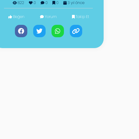
822
0
0
0
3 yıl önce
Beğen
Yorum
Takip Et