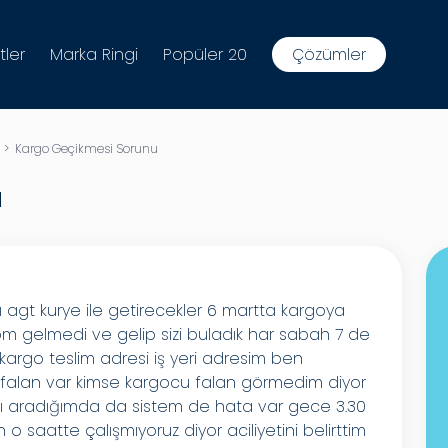
tler
Marka Ringi
Popüler 20
Çözümler
> Kargo Geçikmesi Sorunu
u
ı agt kurye ile getirecekler 6 martta kargoya
gom gelmedi ve gelip sizi buladık har sabah 7 de
kargo teslim adresi iş yeri adresim ben
i falan var kimse kargocu falan görmedim diyor
nı aradığımda da sistem de hata var gece 3.30
saatte çalışmıyoruz diyor aciliyetini belirttim