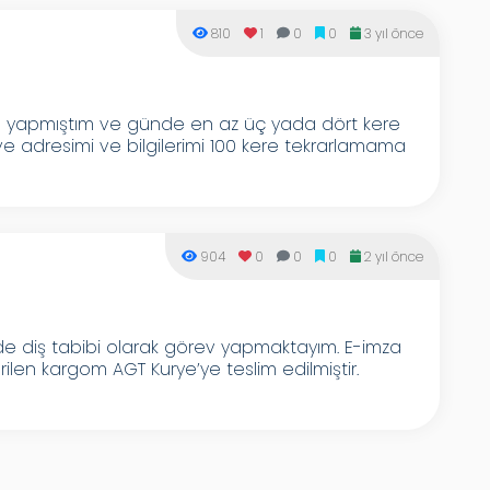
810
1
0
0
3 yıl önce
usu yapmıştım ve günde en az üç yada dört kere
adresimi ve bilgilerimi 100 kere tekrarlamama
904
0
0
0
2 yıl önce
 diş tabibi olarak görev yapmaktayım. E-imza
rilen kargom AGT Kurye’ye teslim edilmiştir.