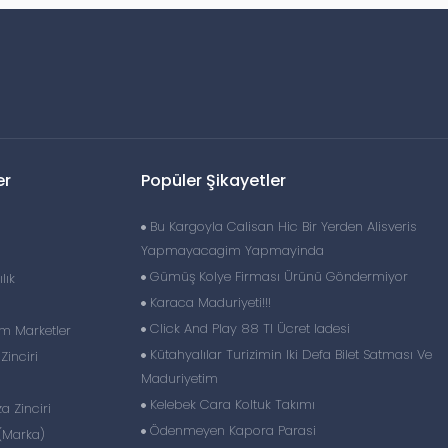
er
Popüler Şikayetler
Bu Kargoyla Calisan Hic Bir Yerden Alisveris
Yapmayacagim Yapmayinda
Gümüş Kolye Firması Ürünü Göndermiyor
lık
Karaca Maduriyeti!!!
Click And Play 88 Tl Ücret Iadesi
im Marketler
Kütahyalılar Turizimin Iki Defa Bilet Satması Ve
inciri
Maduriyetim
Kelebek Cara Koltuk Takımı
 Zinciri
Ödenmeyen Kapora Parasi
(Marka)