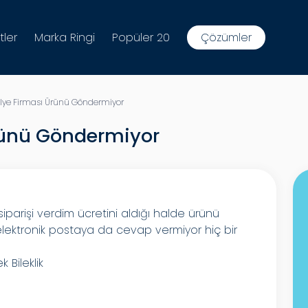
tler
Marka Ringi
Popüler 20
Çözümler
ye Firması Ürünü Göndermiyor
rünü Göndermiyor
siparişi verdim ücretini aldığı halde ürünü
elektronik postaya da cevap vermiyor hiç bir
 Bileklik