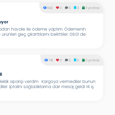
842
0
0
0
3 yıl önce
ıyor
Bankadan havale ile ödeme yaptım. Ödemenin
leri geç çıkarttılarını belirttiler. 09.01 de
741
0
0
0
3 yıl önce
i
leklik siparişi verdim . Kargoya vermediler bunun
ler. İptalini sağladıklarına dair mesaj geldi 14 iş