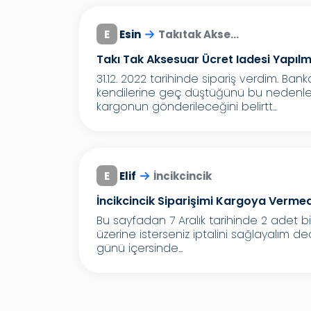
E
Esin
Takıtak Akse...
Takı Tak Aksesuar Ücret Iadesi Yapılm
31.12. 2022 tarihinde sipariş verdim. 
kendilerine geç düştüğünü bu nedenle ürün
kargonun gönderileceğini belirtt...
E
Elif
İncikcincik
İncikcincik Siparişimi Kargoya Vermed
Bu sayfadan 7 Aralık tarihinde 2 adet bi
üzerine isterseniz iptalini sağlayalım dedi
günü içersinde...