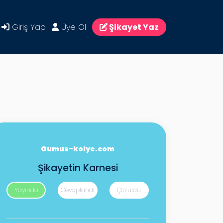
Giriş Yap
Üye Ol
Şikayet Yaz
Gumus-kolye.com
Şikayetin Karnesi
Yayında
Cevaplandı
Çözüldü