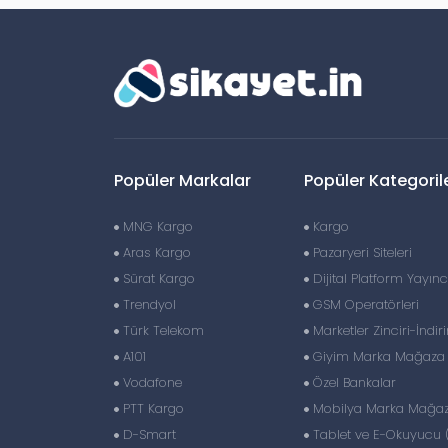
Popüler Markalar
Popüler Kategoril
MNG Kargo
Kargo
Aras Kargo
Pazaryeri Siteleri
Sürat Kargo
Dijital Platform Yayıncı
Trendyol
GSM Operatörleri
Türk Telekom
Marketler Zinciri-İndir
A101
Giyim Marka Mağaza Z
Vodafone
Özel Bankalar
PTT Kargo
Mobilya Marka Mağaza
D-Smart
Tablet ve E-Okuyucu 