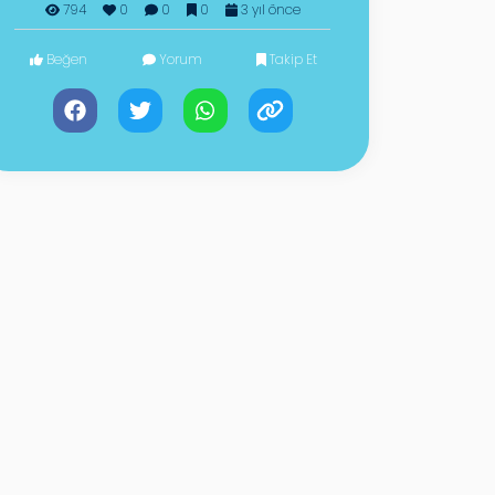
794
0
0
0
3 yıl önce
Beğen
Yorum
Takip Et