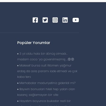
Popüler Yorumlar
3 yıl oldu hala bir dönüş olmadı…
madam coco ‘ya güvenilmezmiş …😡😡
Malesef bursa suit Women yağmur
erdaş da asla paramı iade etmedi ve çok
kaba ters
Merhabalar maduriyetiniz giderildi mi?
Baywin bonuslari hileli hep yalan olan
kazanç sağlamayan bir site
Hayatım boyunca bukadar rezil bir