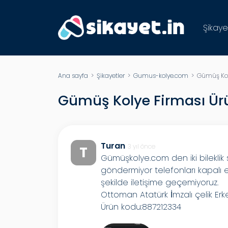
Şikaye
Ana sayfa
>
Şikayetler
>
Gumus-kolye.com
> Gümüş Kol
Gümüş Kolye Firması Ü
Turan
3 yıl önce
T
Gümüşkolye.com den iki bileklik 
göndermiyor telefonları kapalı 
şekilde iletişime geçemiyoruz.
Ottoman Atatürk İmzalı çelik Erkek
Ürün kodu:887212334