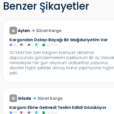
Benzer Şikayetler
A
Ayten
Sürat Kargo
Kargondan Dolayı Bayağı Bir Mağduriyetim Var
890
0
0
0
3 yıl önce
20 Mart'tan beri kargom Esenyurt aktarma
deposunda göndermelerini bekliyorum Bir ay olaca
neredeyse her gün arıyorum aciliyetinizi yazıyoruz
diyorlar hiçbir şekilde dönüş bana yapmıyorlar hiçbir
şeki...
G
Gözde
Sürat Kargo
Kargom Elime Gelmedi Teslim Edildi Gözüküyor
1001
2
0
0
3 yıl önce