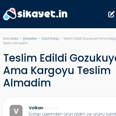
Ana sayfa
>
Şikayetler
>
Sürat Kargo
> Teslim Edildi Gozukuyor Ama Karg
Teslim Almadim
Teslim Edildi Gozukuy
Ama Kargoyu Teslim
Almadim
Volkan
3 yıl önce
V
Dolap üzerinden ürün aldim ve ürünü süra