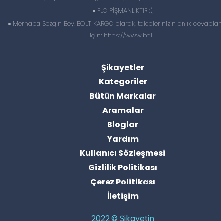
FLO PİŞMANLIKTIR :(
Merhaba Sezgin Bey, BOLT KARGO olarak, taleplerinizin anlık cevapl
için; https://www.bol...
Şikayetler
Kategoriler
Bütün Markalar
Aramalar
Bloglar
Yardım
Kullanıcı Sözleşmesi
Gizlilik Politikası
Çerez Politikası
İletişim
2022 © Şikayetin