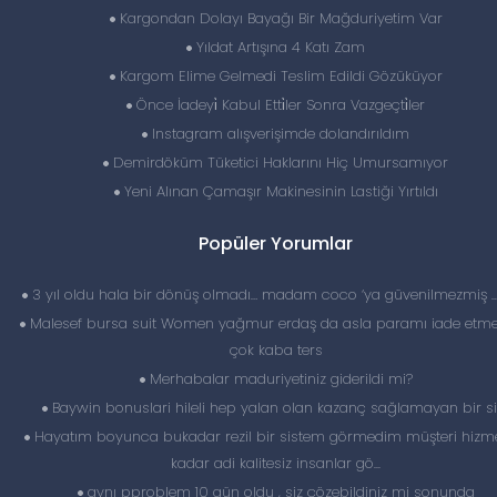
Kargondan Dolayı Bayağı Bir Mağduriyetim Var
Yıldat Artışına 4 Katı Zam
Kargom Elime Gelmedi Teslim Edildi Gözüküyor
Önce İadeyi̇ Kabul Etti̇ler Sonra Vazgeçti̇ler
Instagram alışverişimde dolandırıldım
Demirdöküm Tüketici Haklarını Hiç Umursamıyor
Yeni Alınan Çamaşır Makinesinin Lastiği Yırtıldı
Popüler Yorumlar
3 yıl oldu hala bir dönüş olmadı… madam coco ‘ya güvenilmezmiş 
Malesef bursa suit Women yağmur erdaş da asla paramı iade etme
çok kaba ters
Merhabalar maduriyetiniz giderildi mi?
Baywin bonuslari hileli hep yalan olan kazanç sağlamayan bir si
Hayatım boyunca bukadar rezil bir sistem görmedim müşteri hizme
kadar adi kalitesiz insanlar gö...
aynı pproblem 10 gün oldu , siz çözebildiniz mi sonunda