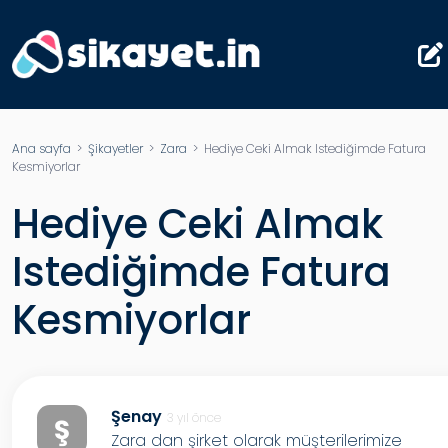
Ana sayfa
>
Şikayetler
>
Zara
> Hediye Ceki Almak Istediğimde Fatura
Kesmiyorlar
Hediye Ceki Almak
Istediğimde Fatura
Kesmiyorlar
Şenay
3 yıl önce
Ş
Zara dan şirket olarak müşterilerimize