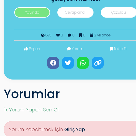
Yayında
Cevaplandı
Çözüldü
873
0
0
0
3 yıl önce
Beğen
Yorum
Takip Et
Yorumlar
İlk Yorum Yapan Sen Ol
Yorum Yapabilmek İçin
Giriş Yap