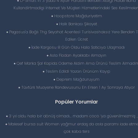
D-Smart In 3 yada 4 Aydır Parasını Benden Aldığı Halde Bana
Kullandirtmadigi Internet Ve Müşteri Hizmetlerindeki Ses Kesilmeleri
Hoopstore Mağduriyetim
Halk Bankası Şikayet
Pegasus'a Bağlı Thg Seyahat Acentesi Turisivashaksız Yere Benden T
Edilen Ücret
İade Kargosu 8 Gün Oldu Hala Satıcıya Ulaşmadı
Asla Flodan Ayakkabı Almayın
Qef Marka Şal Kapida Odeme Aldim Ama Ürünü Teslim Almadi
Teslim Edildi Yazan Ürünüm Kayıp
Deprem Mağduruyum
Tüvtürk Muayene Randevusunu En Erken 1 Ay Sonraya Atıyor
Popüler Yorumlar
3 yıl oldu hala bir dönüş olmadı… madam coco ‘ya güvenilmezmiş 
Malesef bursa suit Women yağmur erdaş da asla paramı iade etme
çok kaba ters