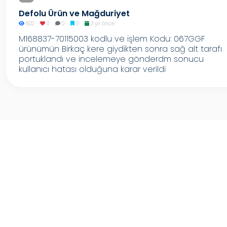
Defolu Ürün ve Mağduriyet
802
0
0
0
3 yıl önce
M168837-70115003 kodlu ve işlem Kodu: 067GGF
ürünümün Birkaç kere giydikten sonra sağ alt tarafı
portuklandı ve incelemeye gönderdm sonucu
kullanıcı hatası olduğuna karar verildi