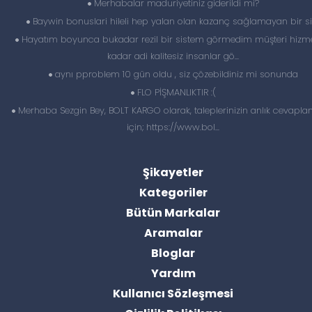
Merhabalar maduriyetiniz giderildi mi?
Baywin bonuslari hileli hep yalan olan kazanç sağlamayan bir si
Hayatım boyunca bukadar rezil bir sistem görmedim müşteri hizme
kadar adi kalitesiz insanlar gö...
aynı pproblem 10 gün oldu , siz çözebildiniz mi sonunda
FLO PİŞMANLIKTIR :(
Merhaba Sezgin Bey, BOLT KARGO olarak, taleplerinizin anlık cevapl
için; https://www.bol...
Şikayetler
Kategoriler
Bütün Markalar
Aramalar
Bloglar
Yardım
Kullanıcı Sözleşmesi