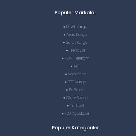
Popüler Markalar
MNG Kargo
Aras Kargo
Sürat Kargo
Trendyol
Türk Telekom
A101
Vodafone
PTT Kargo
D-Smart
ÇiçekSepeti
Turkcell
FLO Ayakkabı
Popüler Kategoriler