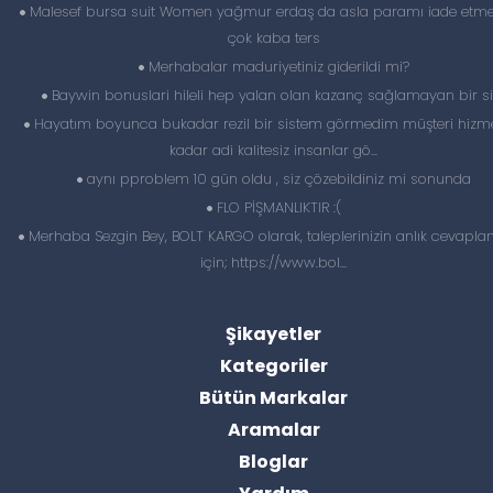
Malesef bursa suit Women yağmur erdaş da asla paramı iade etme
çok kaba ters
Merhabalar maduriyetiniz giderildi mi?
Baywin bonuslari hileli hep yalan olan kazanç sağlamayan bir si
Hayatım boyunca bukadar rezil bir sistem görmedim müşteri hizme
kadar adi kalitesiz insanlar gö...
aynı pproblem 10 gün oldu , siz çözebildiniz mi sonunda
FLO PİŞMANLIKTIR :(
Merhaba Sezgin Bey, BOLT KARGO olarak, taleplerinizin anlık cevapl
için; https://www.bol...
Şikayetler
Kategoriler
Bütün Markalar
Aramalar
Bloglar