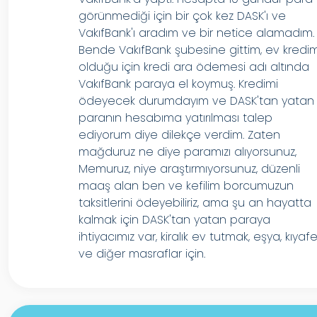
görünmediği için bir çok kez DASK'ı ve
VakıfBank'ı aradım ve bir netice alamadım.
Bende VakıfBank şubesine gittim, ev kredi
olduğu için kredi ara ödemesi adı altında
VakıfBank paraya el koymuş. Kredimi
ödeyecek durumdayım ve DASK'tan yatan
paranın hesabıma yatırılması talep
ediyorum diye dilekçe verdim. Zaten
mağduruz ne diye paramızı alıyorsunuz,
Memuruz, niye araştırmıyorsunuz, düzenli
maaş alan ben ve kefilim borcumuzun
taksitlerini ödeyebiliriz, ama şu an hayatta
kalmak için DASK'tan yatan paraya
ihtiyacımız var, kiralık ev tutmak, eşya, kıyaf
ve diğer masraflar için.