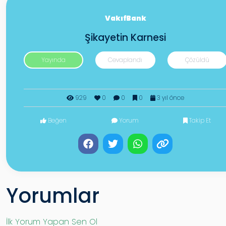
VakıfBank
Şikayetin Karnesi
Yayında
Cevaplandı
Çözüldü
929
0
0
0
3 yıl önce
Beğen
Yorum
Takip Et
Yorumlar
İlk Yorum Yapan Sen Ol