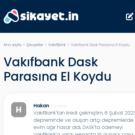
Ana sayfa
>
Şikayetler
>
VakıfBank
> Vakıfbank Dask Parasına El Koydu
Vakıfbank Dask
Parasına El Koydu
Hakan
3 yıl önce
H
VakıfBank'tan kredi çekmiştim, 6 Şubat 202
depreminde ve oluşan artçı depremlerde
evim ağır hasar aldı, DASK'ta ödemeyi
VakıfBank'a yaptı. Hesapta 10 gündür para