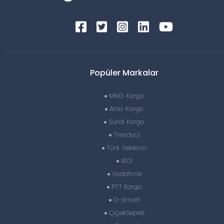
Popüler Markalar
MNG Kargo
Aras Kargo
Sürat Kargo
Trendyol
Türk Telekom
A101
Vodafone
PTT Kargo
D-Smart
ÇiçekSepeti