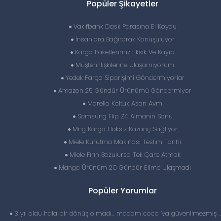
Popüler Şikayetler
Vakıfbank Dask Parasına El Koydu
İnsanlara Bağırarak Konuşuluyor
Kargo Paketlerimiz Eksik Ve Kayip
Müşteri İlişkilerine Ulaşamıyorum
Yedek Parça Siparişimi Göndermiyorlar
Amazon 25 Gündür Ürünümü Göndermiyor
Morello Koltuk Asan Avm
Samsung Flip Z4 Almanın Sonu
Mng Kargo Haksız Kazanç Sağlıyor
Miele Kurutma Makinası Teslim Tarihi
Miele Fırın Bozulursa Tek Çare Atmak
Mango Ürünüm 20 Gündür Elime Ulaşmadı
Popüler Yorumlar
3 yıl oldu hala bir dönüş olmadı… madam coco ‘ya güvenilmezmiş 