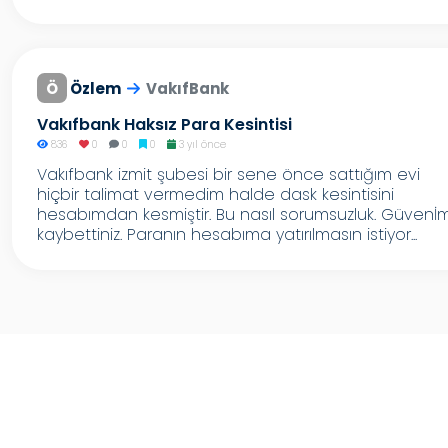
Ö
Özlem
VakıfBank
Vakıfbank Haksız Para Kesintisi
836
0
0
0
3 yıl önce
Vakıfbank izmit şubesi bir sene önce sattığım evi
hiçbir talimat vermedim halde dask kesintisini
hesabımdan kesmiştir. Bu nasıl sorumsuzluk. Güvenİm
kaybettiniz. Paranın hesabıma yatırılmasın istiyor...