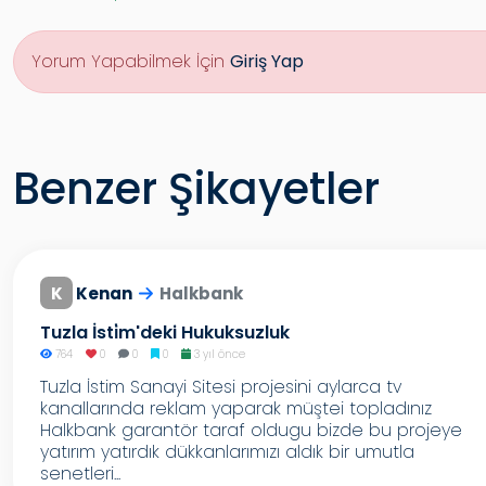
Yorum Yapabilmek İçin
Giriş Yap
Benzer Şikayetler
K
Kenan
Halkbank
Tuzla İsti̇m'deki Hukuksuzluk
764
0
0
0
3 yıl önce
Tuzla İstim Sanayi Sitesi projesini aylarca tv
kanallarında reklam yaparak müştei topladınız
Halkbank garantör taraf oldugu bizde bu projeye
yatırım yatırdık dükkanlarımızı aldık bir umutla
senetleri...