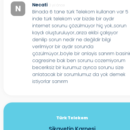
Necati
3 yıl önce
N
Binada 6 tane türk Telekom kullanan var 5
inde türk telekom var bizde bir aydır
internet sorunu çözülmüyor hiç yok...sorun
kaydı oluşturuluyor...arıza ekibi çalışıyor
denilip sorun nedir ne değildir bilgi
verilmiyor bir aydır sorunda
çözülmüyor...böyle bir anlayis sanırım basin
cagresine bak ben sorunu cozemiyorum
beceriksiz bir kurumuz ayrıca sorunu size
anlatacak bir sorumlumuz da yok demek
istiyorlar sanırım
Türk Telekom
Şikayetin Karnesi