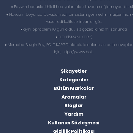
Baywin bonuslari hileli hep yalan olan kazanç sağlamayan bir si
Hayatım boyunca bukadar rezil bir sistem görmedim müşteri hizme
kadar adi kalitesiz insanlar gö...
aynı pproblem 10 gün oldu , siz çözebildiniz mi sonunda
FLO PİŞMANLIKTIR :(
Merhaba Sezgin Bey, BOLT KARGO olarak, taleplerinizin anlık cevapl
için; https://www.bol...
Şikayetler
Kategoriler
Bütün Markalar
Aramalar
Bloglar
Yardım
Kullanıcı Sözleşmesi
Gizlilik Politikası