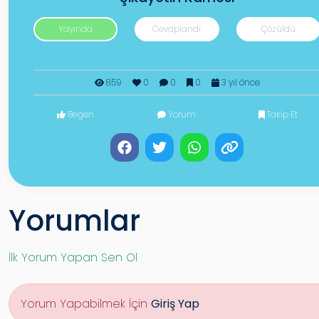
Yayında
Cevaplandı
Çözüldü
859
0
0
0
3 yıl önce
Beğen
Yorum
Takip Et
Yorumlar
İlk Yorum Yapan Sen Ol
Yorum Yapabilmek İçin
Giriş Yap