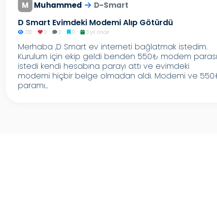
M
Muhammed
D-Smart
D Smart Evimdeki Modemi Alıp Götürdü
730
0
0
0
3 yıl önce
Merhaba ,D Smart ev interneti bağlatmak istedim.
Kurulum için ekip geldi benden 550₺ modem paras
istedi kendi hesabına parayı attı ve evimdeki
modemi hiçbir belge olmadan aldı. Modemi ve 550
paramı...