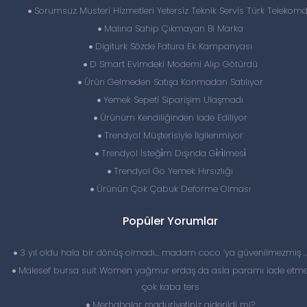
Sorumsuz Musteri Hizmetleri Yetersiz Teknik Servis Türk Telekom
Malına Sahip Çıkmayan Bi Marka
Digiturk Sözde Fatura Ek Kampanyası
D Smart Evimdeki Modemi Alıp Götürdü
Ürün Gelmeden Satışa Konmadan Satılıyor
Yemek Sepeti Siparişim Ulaşmadı
Ürünüm Kendiliğinden Iade Ediliyor
Trendyol Müşterisiyle İlgilenmiyor
Trendyol İsteği̇m Dışında Gi̇ri̇lmesi̇
Trendyol Go Yemek Hırsızlığı
Ürünün Çok Çabuk Deforme Olması
Popüler Yorumlar
3 yıl oldu hala bir dönüş olmadı… madam coco ‘ya güvenilmezmiş 
Malesef bursa suit Women yağmur erdaş da asla paramı iade etme
çok kaba ters
Merhabalar maduriyetiniz giderildi mi?