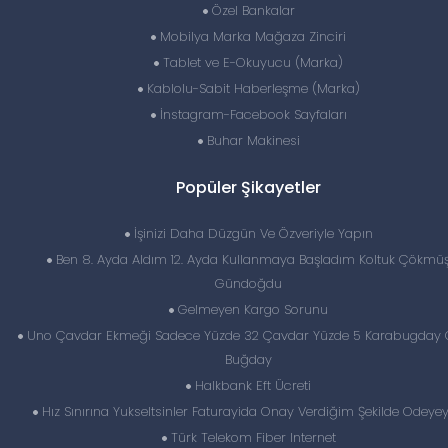
Özel Bankalar
Mobilya Marka Mağaza Zinciri
Tablet ve E-Okuyucu (Marka)
Kablolu-Sabit Haberleşme (Marka)
İnstagram-Facebook Sayfaları
Buhar Makinesi
Popüler Şikayetler
İşinizi Daha Düzgün Ve Özveriyle Yapın
Ben 8. Ayda Aldım 12. Ayda Kullanmaya Başladım Koltuk Çökmü
Gündoğdu
Gelmeyen Kargo Sorunu
Uno Çavdar Ekmeği Sadece Yüzde 32 Çavdar Yüzde 5 Karabugday G
Buğday
Halkbank Eft Ücreti
Hız Sınırına Yukseltsinler Faturayida Onay Verdiğim Şekilde Odeye
Türk Telekom Fiber Internet