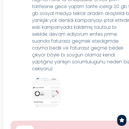
tarıfesıne gecıs yaptım tarıfe ıcerıgı 20 gb
gb sosyal medya tekrar aradım araştırıldı b
yanlışlık yok denıldı kampanyayı ıptal ettırd
eski kampanyada kaldırmış tautsuz bı
sekılde devam ediyorum enfes prıme
suanda faturasız geçmek ıstedıgımde
cayma bedılı ve faturasız geçme bedelı
çıkıyor böyle bı soygun olamaz kendi
yaptığınız yanlışın sorumlulugunu neden bı
cekıyoruz