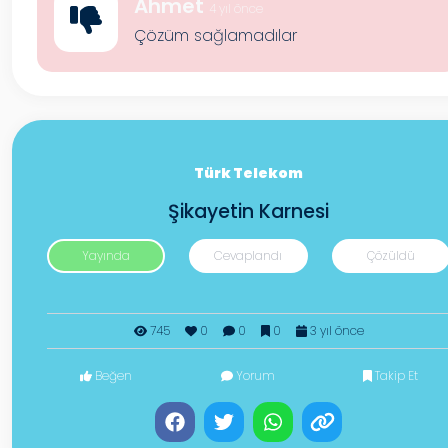
Ahmet
4 yıl önce
Çözüm sağlamadılar
Türk Telekom
Şikayetin Karnesi
Yayında
Cevaplandı
Çözüldü
745
0
0
0
3 yıl önce
Beğen
Yorum
Takip Et