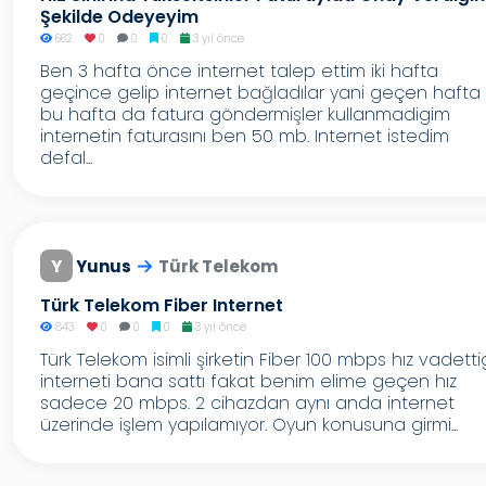
Şekilde Odeyeyim
662
0
0
0
3 yıl önce
Ben 3 hafta önce internet talep ettim iki hafta
geçince gelip internet bağladılar yani geçen hafta
bu hafta da fatura göndermişler kullanmadigim
internetin faturasını ben 50 mb. Internet istedim
defal...
Y
Yunus
Türk Telekom
Türk Telekom Fiber Internet
843
0
0
0
3 yıl önce
Türk Telekom isimli şirketin Fiber 100 mbps hız vadetti
interneti bana sattı fakat benim elime geçen hız
sadece 20 mbps. 2 cihazdan aynı anda internet
üzerinde işlem yapılamıyor. Oyun konusuna girmi...