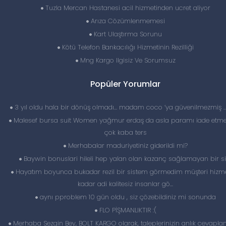
Tuzla Mercan Hastanesi acil hizmetinden ucret aliyor
Arıza Cözümlenmemesi
Kart Ulaştırma Sorunu
Kötü Telefon Bankacılığı Hizmetinin Rezilliği
Mng Kargo Ilgisiz Ve Sorumsuz
Popüler Yorumlar
3 yıl oldu hala bir dönüş olmadı… madam coco ‘ya güvenilmezmiş 
Malesef bursa suit Women yağmur erdaş da asla paramı iade etme
çok kaba ters
Merhabalar maduriyetiniz giderildi mi?
Baywin bonuslari hileli hep yalan olan kazanç sağlamayan bir si
Hayatım boyunca bukadar rezil bir sistem görmedim müşteri hizme
kadar adi kalitesiz insanlar gö...
aynı pproblem 10 gün oldu , siz çözebildiniz mi sonunda
FLO PİŞMANLIKTIR :(
Merhaba Sezgin Bey, BOLT KARGO olarak, taleplerinizin anlık cevapl