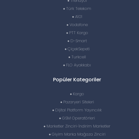
Trendyol
Türk Telekom
A101
Vodafone
PTT Kargo
D-Smart
ÇiçekSepeti
Turkcell
FLO Ayakkabı
Popüler Kategoriler
Kargo
Pazaryeri Siteleri
Dijital Platform Yayıncılık
GSM Operatörleri
Marketler Zinciri-İndirim Marketler
Giyim Marka Mağaza Zinciri