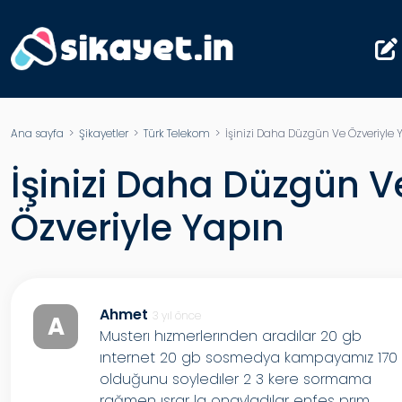
Ana sayfa
>
Şikayetler
>
Türk Telekom
> İşinizi Daha Düzgün Ve Özveriyle 
İşinizi Daha Düzgün V
Özveriyle Yapın
Ahmet
3 yıl önce
A
Musterı hızmerlerınden aradılar 20 gb
ınternet 20 gb sosmedya kampayamız 170 
olduğunu soyledıler 2 3 kere sormama
rağmen ısrar la onayladılar enfes prım