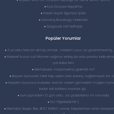
İcra Dosyası Kapatma
Kredili Hayat Sigortasi İptali
Davranış Bozukluğu Hakkında
Saygısızlık Hat Safhada
Popüler Yorumlar
3 yıl oldu hala bir dönüş olmadı… madam coco ‘ya güvenilmezmiş 
Malesef bursa suit Women yağmur erdaş da asla paramı iade etme
çok kaba ters
Merhabalar maduriyetiniz giderildi mi?
Baywin bonuslari hileli hep yalan olan kazanç sağlamayan bir si
Hayatım boyunca bukadar rezil bir sistem görmedim müşteri hizme
kadar adi kalitesiz insanlar gö...
aynı pproblem 10 gün oldu , siz çözebildiniz mi sonunda
FLO PİŞMANLIKTIR :(
Merhaba Sezgin Bey, BOLT KARGO olarak, taleplerinizin anlık cevapl