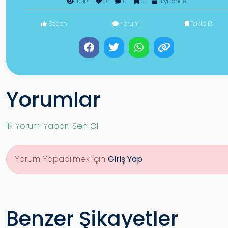
1038
0
0
0
3 yıl önce
Beğen
Yorum
Takip Et
Yorumlar
İlk Yorum Yapan Sen Ol
Yorum Yapabilmek İçin
Giriş Yap
Benzer Şikayetler