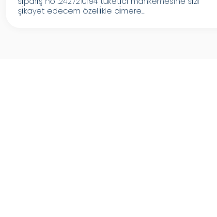
si̇pari̇ş no .2427210194 tüketi̇ci̇ mahkemesi̇ne si̇zi̇
şi̇kayet edecem özelli̇kle ci̇mere...