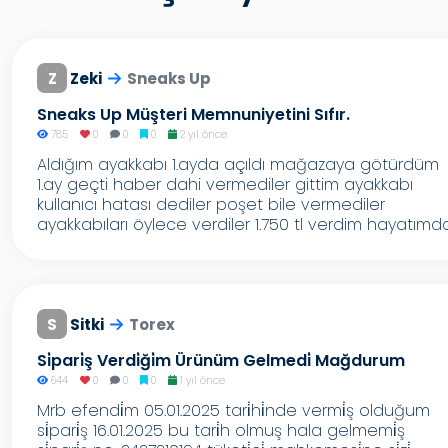
Z
Zeki
Sneaks Up
Sneaks Up Müşteri Memnuniyetini Sıfır.
785
0
0
0
2 yıl önce
Aldığım ayakkabı 1.ayda açıldı mağazaya götürdüm
1.ay geçti haber dahi vermediler gittim ayakkabı
kullanıcı hatası dediler poşet bile vermediler
ayakkabıları öylece verdiler 1.750 tl verdim hayatımda.
S
Sitki
Torex
Si̇pari̇ş Verdi̇ği̇m Ürünüm Gelmedi̇ Mağdurum
644
0
0
0
1 yıl önce
Mrb efendi̇m 05.01.2025 tari̇hi̇nde vermi̇ş olduğum
si̇pari̇ş 16.01.2025 bu tari̇h olmuş hala gelmemi̇ş