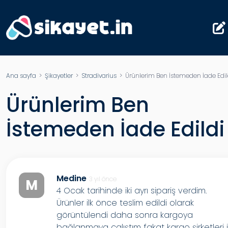
Ana sayfa
>
Şikayetler
>
Stradivarius
> Ürünlerim Ben İstemeden İade Edil
Ürünlerim Ben
İstemeden İade Edildi
Medine
3 yıl önce
M
4 Ocak tarihinde iki ayrı sipariş verdim.
Ürünler ilk önce teslim edildi olarak
görüntülendi daha sonra kargoya
bağlanmaya çalıştım fakat kargo şirketleri i