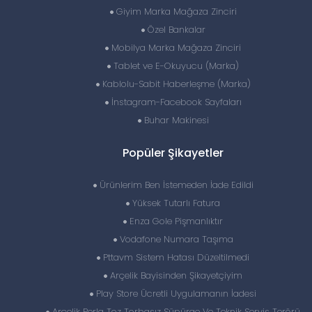
Giyim Marka Mağaza Zinciri
Özel Bankalar
Mobilya Marka Mağaza Zinciri
Tablet ve E-Okuyucu (Marka)
Kablolu-Sabit Haberleşme (Marka)
İnstagram-Facebook Sayfaları
Buhar Makinesi
Popüler Şikayetler
Ürünlerim Ben İstemeden İade Edildi
Yüksek Tutarlı Fatura
Enza Gole Pişmanlıktır
Vodafone Numara Taşıma
Pttavm Sistem Hatası Düzeltilmedi
Arçelik Bayisinden Şikayetçiyim
Play Store Ücretli Uygulamanın İadesi
Arçelik Perla Toz Torbasız Süpürge Ve Teknik Servis Terörü