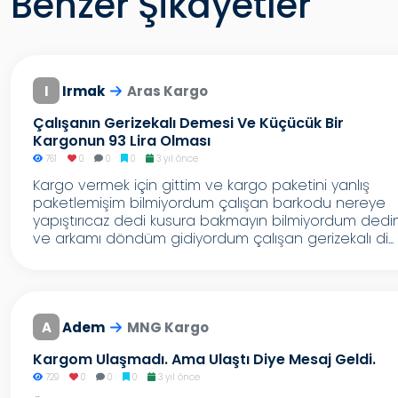
Benzer Şikayetler
I
Irmak
Aras Kargo
Çalışanın Gerizekalı Demesi Ve Küçücük Bir
Kargonun 93 Lira Olması
761
0
0
0
3 yıl önce
Kargo vermek için gittim ve kargo paketini yanlış
paketlemişim bilmiyordum çalışan barkodu nereye
yapıştırıcaz dedi kusura bakmayın bilmiyordum ded
ve arkamı döndüm gidiyordum çalışan gerizekalı di...
A
Adem
MNG Kargo
Kargom Ulaşmadı. Ama Ulaştı Diye Mesaj Geldi.
729
0
0
0
3 yıl önce