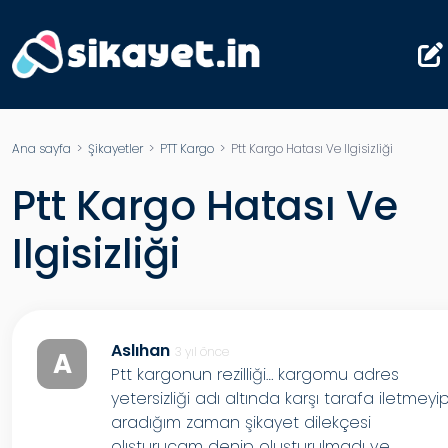
Ana sayfa
>
Şikayetler
>
PTT Kargo
> Ptt Kargo Hatası Ve Ilgisizliği
Ptt Kargo Hatası Ve
Ilgisizliği
Aslıhan
3 yıl önce
A
Ptt kargonun rezilliği… kargomu adres
yetersizliği adı altında karşı tarafa iletmeyi
aradığım zaman şikayet dilekçesi
olışturucam denip oluşturulmadı ve