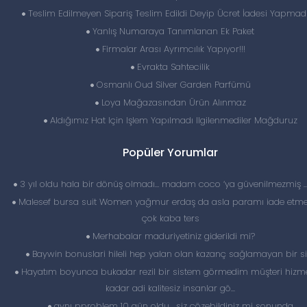
Teslim Edilmeyen Sipariş Teslim Edildi Deyip Ücret İadesi Yapmadı
Yanlış Numaraya Tanımlanan Ek Paket
Firmalar Arası Ayrımcılık Yapıyor!!!
Evrakta Sahtecilik
Osmanlı Oud Silver Garden Parfümü
Loya Mağazasından Ürün Alınmaz
Aldığımız Hat Için Işlem Yapılmadı Ilgilenmediler Mağduruz
Popüler Yorumlar
3 yıl oldu hala bir dönüş olmadı… madam coco ‘ya güvenilmezmiş 
Malesef bursa suit Women yağmur erdaş da asla paramı iade etme
çok kaba ters
Merhabalar maduriyetiniz giderildi mi?
Baywin bonuslari hileli hep yalan olan kazanç sağlamayan bir si
Hayatım boyunca bukadar rezil bir sistem görmedim müşteri hizme
kadar adi kalitesiz insanlar gö...
aynı pproblem 10 gün oldu , siz çözebildiniz mi sonunda