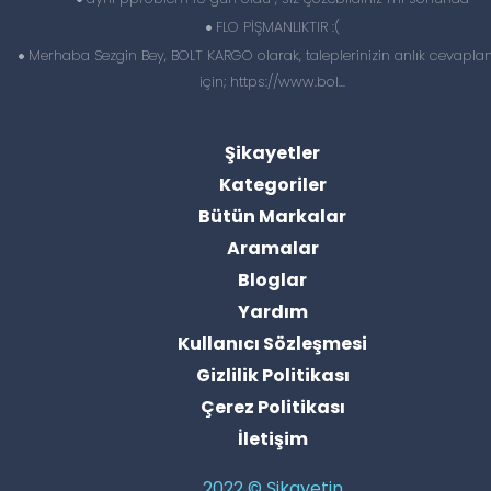
FLO PİŞMANLIKTIR :(
Merhaba Sezgin Bey, BOLT KARGO olarak, taleplerinizin anlık cevapl
için; https://www.bol...
Şikayetler
Kategoriler
Bütün Markalar
Aramalar
Bloglar
Yardım
Kullanıcı Sözleşmesi
Gizlilik Politikası
Çerez Politikası
İletişim
2022 © Şikayetin