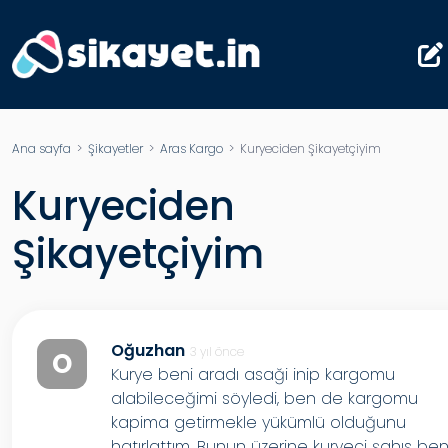
Ana sayfa
>
Şikayetler
>
Aras Kargo
> Kuryeciden Şikayetçiyim
Kuryeciden
Şikayetçiyim
Oğuzhan
3 yıl önce
O
Kurye beni aradı asaği inip kargomu
alabileceğimi söyledi, ben de kargomu
kapima getirmekle yükümlü olduğunu
hatırlattım. Bunun üzerine kuryeci şahıs ben