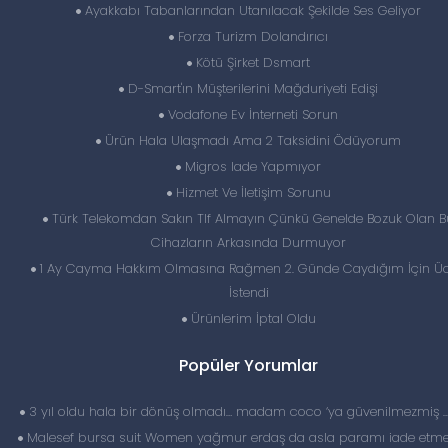
Ayakkabı Tabanlarından Utanılacak Şekilde Ses Geliyor
Forza Turizm Dolandırıcı
Kötü Şirket Dsmart
D-Smart'ın Müşterilerini Mağduriyeti Edişi
Vodafone Ev İnterneti Sorun
Ürün Hala Ulaşmadı Ama 2 Taksidini Ödüyorum
Migros Iade Yapmıyor
Hizmet Ve İletişim Sorunu
Türk Telekomdan Sakın Tlf Almayın Çünkü Genelde Bozuk Olan B
Cihazların Arkasında Durmuyor
1 Ay Cayma Hakkım Olmasına Rağmen 2. Günde Caydığım İçin Üc
İstendi
Ürünlerim İptal Oldu
Popüler Yorumlar
3 yıl oldu hala bir dönüş olmadı… madam coco ‘ya güvenilmezmiş 
Malesef bursa suit Women yağmur erdaş da asla paramı iade etme