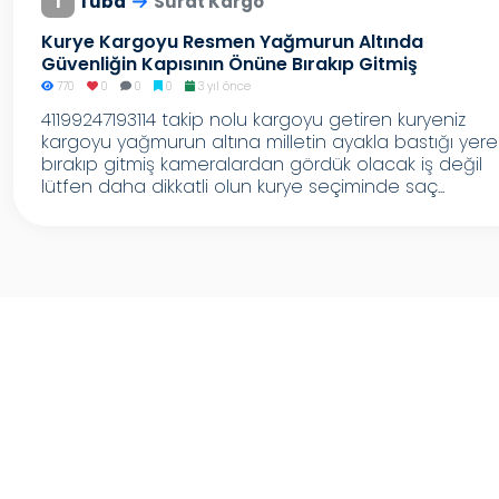
T
Tuba
Sürat Kargo
Kurye Kargoyu Resmen Yağmurun Altında
Güvenliğin Kapısının Önüne Bırakıp Gitmiş
770
0
0
0
3 yıl önce
41199247193114 takip nolu kargoyu getiren kuryeniz
kargoyu yağmurun altına milletin ayakla bastığı yere
bırakıp gitmiş kameralardan gördük olacak iş değil
lütfen daha dikkatli olun kurye seçiminde saç...