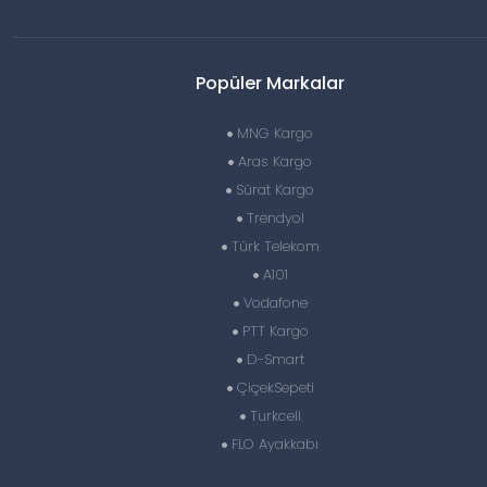
Popüler Markalar
MNG Kargo
Aras Kargo
Sürat Kargo
Trendyol
Türk Telekom
A101
Vodafone
PTT Kargo
D-Smart
ÇiçekSepeti
Turkcell
FLO Ayakkabı