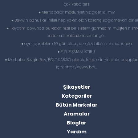
çok kaba ters
Merhabalar maduriyetiniz giderildi mi?
Baywin bonuslari hileli hep yalan olan kazanç sağlamayan bir si
Hayatım boyunca bukadar rezil bir sistem görmedim müşteri hizme
kadar adi kalitesiz insanlar gö...
aynı pproblem 10 gün oldu , siz çözebildiniz mi sonunda
FLO PİŞMANLIKTIR :(
Merhaba Sezgin Bey, BOLT KARGO olarak, taleplerinizin anlık cevapl
için; https://www.bol...
Şikayetler
Kategoriler
Bütün Markalar
Aramalar
Bloglar
Yardım