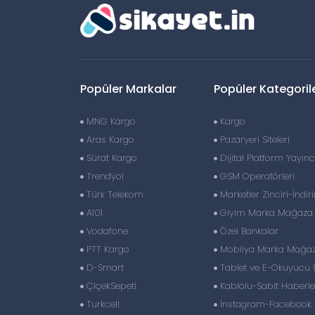
Popüler Markalar
Popüler Kategoril
MNG Kargo
Kargo
Aras Kargo
Pazaryeri Siteleri
Sürat Kargo
Dijital Platform Yayıncı
Trendyol
GSM Operatörleri
Türk Telekom
Marketler Zinciri-İndir
A101
Giyim Marka Mağaza Z
Vodafone
Özel Bankalar
PTT Kargo
Mobilya Marka Mağaza
D-Smart
Tablet ve E-Okuyucu 
ÇiçekSepeti
Kablolu-Sabit Haberl
Turkcell
İnstagram-Facebook S