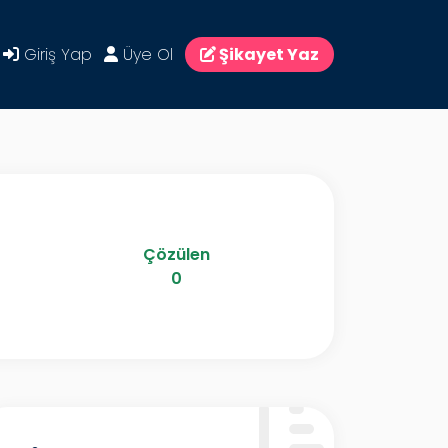
Giriş Yap
Üye Ol
Şikayet Yaz
Çözülen
0