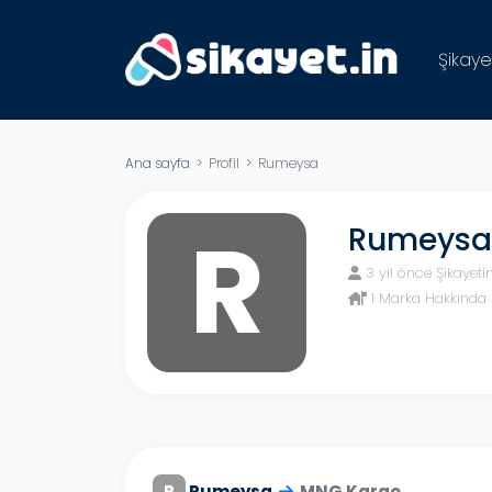
Şikaye
Ana sayfa
> Profil > Rumeysa
R
Rumeys
3 yıl önce Şikayeti
1 Marka Hakkında 
R
Rumeysa
MNG Kargo