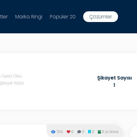
tler
Marka Ringi
Popüler 20
Çözümler
a
n Üyesi Oldu
Şikayet Sayısı
Şikayet Yazdı
1
799
0
0
0
3 yıl önce