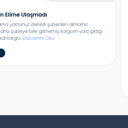
 Elime Ulaşmadı
 ama yoktunuz denildi şubeden almamız
daha şubeye bile gitmemiş kargom yola çıktıgı
i kargo...
Devamını Oku
t