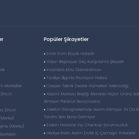
er
Popüler Şikayetler
Emin Evim Büyük Hatadir
Vatan Bilgisayar Geç Kargolama Şikayeti
lık
İnsanlara Kötü Davranılması
Türki̇ye Si̇gorta Provizyon Hatası
im Marketler
Casper Teknik Destek Hizmetleri Yetersizliği
inciri
Xiaomi Markası Başlığı Altındaki Hiçbir Ürünü Sak
Almayın Paranızı Seviyorsanız
Telefon Görüşmelerinde Sesim Gitmiyor Ya Da K
 Zinciri
Tarafın Sesi Bana Gelmiyor
(Marka)
Erdem Hastane Vip Checkup Sorumsuzluk
eşme (Marka)
Hediye Krem Aldım Erotik Iç Çamaşırı Yolladılar
ayfaları