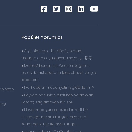
Popüler Yorumlar
3 yıl oldu hala bir dönüş olmadı…
madam coco ‘ya güvenilmezmiş …😡😡
Malesef bursa suit Women yağmur
erdaş da asla paramı iade etmedi ve çok
kaba ters
Merhabalar maduriyetiniz giderildi mi?
ın Satın
Baywin bonuslari hileli hep yalan olan
kazanç sağlamayan bir site
arşı
Hayatım boyunca bukadar rezil bir
sistem görmedim müşteri hizmetleri
kadar adi kalitesiz insanlar gö...
aynı pproblem 10 gün oldu , siz