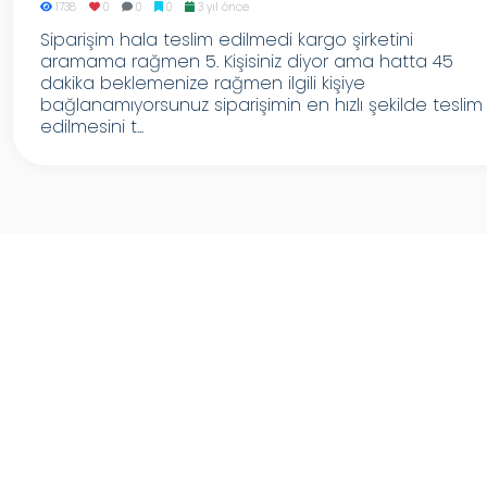
1738
0
0
0
3 yıl önce
Siparişim hala teslim edilmedi kargo şirketini
aramama rağmen 5. Kişisiniz diyor ama hatta 45
dakika beklemenize rağmen ilgili kişiye
bağlanamıyorsunuz siparişimin en hızlı şekilde teslim
edilmesini t...