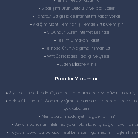
İzinsiz Hesap Kapatma
Siparişimi Ürün Defolu Diye İptal Ettiler
Tahattüt Bittiği Halde Internetimi Kapatıyorlar
Aldığım Mont Hem Yanlış Hemde Yırtık Gelmiştir
3 Gündür Süren Internet Kesintisi
Teslim Olmayan Paket
Teknosa Ürün Aldığıma Pişman Etti
Wnt Ücret Iadesi Rezillgi Ve Çilesi
Lütfen Di̇kkate Aliniz
Popüler Yorumlar
3 yıl oldu hala bir dönüş olmadı… madam coco ‘ya güvenilmezmiş 
Malesef bursa suit Women yağmur erdaş da asla paramı iade etme
çok kaba ters
Merhabalar maduriyetiniz giderildi mi?
Baywin bonuslari hileli hep yalan olan kazanç sağlamayan bir si
Hayatım boyunca bukadar rezil bir sistem görmedim müşteri hizme