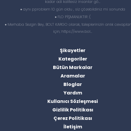
kadar adi kalitesiz insanlar gö...
aynı pproblem 10 gün oldu , siz çözebildiniz mi sonunda
FLO PİŞMANLIKTIR :(
Merhaba Sezgin Bey, BOLT KARGO olarak, taleplerinizin anlık cevapl
için; https://www.bol...
Şikayetler
Kategoriler
Bütün Markalar
Aramalar
Bloglar
Yardım
Kullanıcı Sözleşmesi
Gizlilik Politikası
Çerez Politikası
İletişim