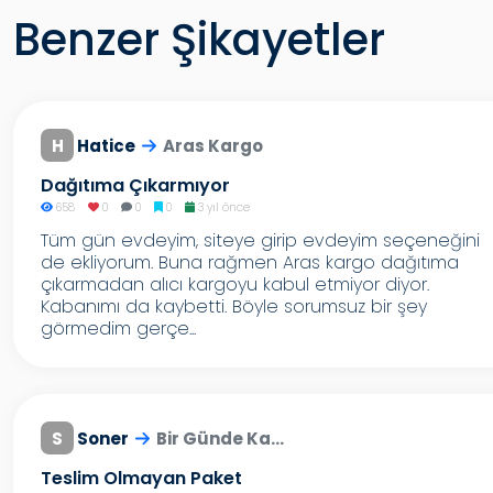
Benzer Şikayetler
H
Hatice
Aras Kargo
Dağıtıma Çıkarmıyor
658
0
0
0
3 yıl önce
Tüm gün evdeyim, siteye girip evdeyim seçeneğini
de ekliyorum. Buna rağmen Aras kargo dağıtıma
çıkarmadan alıcı kargoyu kabul etmiyor diyor.
Kabanımı da kaybetti. Böyle sorumsuz bir şey
görmedim gerçe...
S
Soner
Bir Günde Ka...
Teslim Olmayan Paket