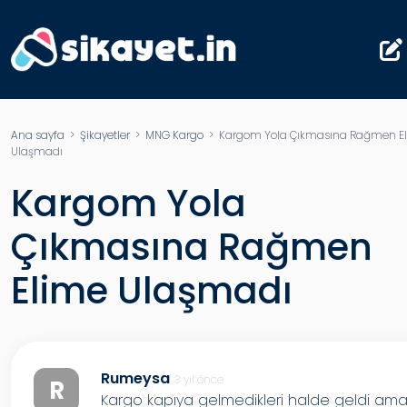
Ana sayfa
>
Şikayetler
>
MNG Kargo
> Kargom Yola Çıkmasına Rağmen E
Ulaşmadı
Kargom Yola
Çıkmasına Rağmen
Elime Ulaşmadı
Rumeysa
3 yıl önce
R
Kargo kapıya gelmedikleri halde geldi am