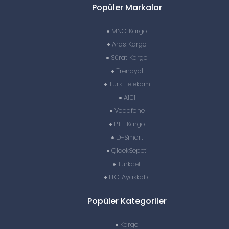
Popüler Markalar
MNG Kargo
Aras Kargo
Sürat Kargo
Trendyol
Türk Telekom
A101
Vodafone
PTT Kargo
D-Smart
ÇiçekSepeti
Turkcell
FLO Ayakkabı
Popüler Kategoriler
Kargo