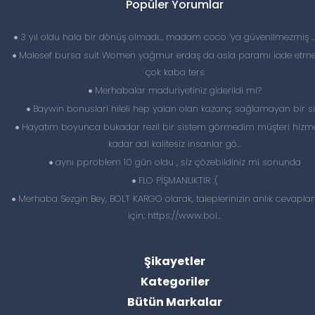
Popüler Yorumlar
3 yıl oldu hala bir dönüş olmadı… madam coco ‘ya güvenilmezmiş 
Malesef bursa suit Women yağmur erdaş da asla paramı iade etme
çok kaba ters
Merhabalar maduriyetiniz giderildi mi?
Baywin bonuslari hileli hep yalan olan kazanç sağlamayan bir si
Hayatım boyunca bukadar rezil bir sistem görmedim müşteri hizme
kadar adi kalitesiz insanlar gö...
aynı pproblem 10 gün oldu , siz çözebildiniz mi sonunda
FLO PİŞMANLIKTIR :(
Merhaba Sezgin Bey, BOLT KARGO olarak, taleplerinizin anlık cevapl
için; https://www.bol...
Şikayetler
Kategoriler
Bütün Markalar