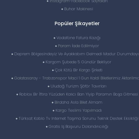
İnstagram-Facebook Sayfaları
Buhar Makinesi
Popüler Şikayetler
Vodafone Fatura Kazığı
Param İade Edilmiyor
Deprem Bölgesindeyiz Ve Ayakkabım Gelmedi Madur Durumday
Kargom Şubede 5 Gündür Bekliyor
Çok Kötü Bir Kargo Şirketi
Galatasaray - Trabzonspor Maci 1 Gun Kaldi Biletlerimiz Aktarilma
Uludağ Turizm Şöför Tavırları
Roblox Bir İftira Yüzüden Kalıcı Ban Yiyip Paramın Boşa Gitmesi
Birdaha Asla Bilet Almam
Kargo Teslimi Yapılmadı
Türksat Kablo Tv Internet Taşıma Sorunu Teknik Destek Eksikliği
Gratis Iş Başvuru Dolandırıcılığı