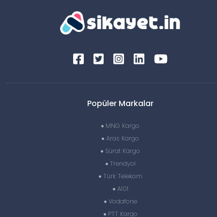
Popüler Markalar
MNG Kargo
Aras Kargo
Sürat Kargo
Trendyol
Türk Telekom
A101
Vodafone
PTT Kargo