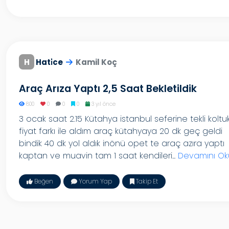
H
Hati̇ce
Kamil Koç
Araç Arıza Yaptı 2,5 Saat Bekletildik
800
0
0
0
3 yıl önce
3 ocak saat 2.15 Kütahya istanbul seferine tekli koltu
fiyat farkı ile aldım araç kütahyaya 20 dk geç geldi
bindik 40 dk yol aldık inönü opet te araç azıra yaptı
kaptan ve muavin tam 1 saat kendileri...
Devamını Ok
Beğen
Yorum Yap
Takip Et