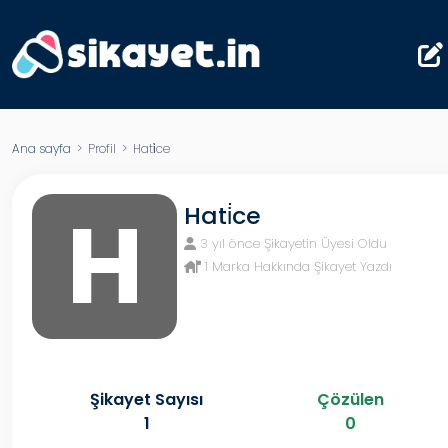
Ana sayfa
> Profil > Hati̇ce
H
Hati̇ce
3 yıl önce Şikayetin Üyesi Oldu
1 Marka Hakkında Şikayet Yazdı
Şikayet Sayısı
Çözülen
1
0