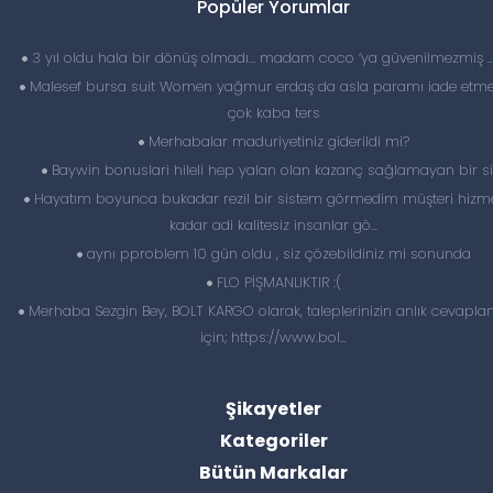
Popüler Yorumlar
3 yıl oldu hala bir dönüş olmadı… madam coco ‘ya güvenilmezmiş 
Malesef bursa suit Women yağmur erdaş da asla paramı iade etme
çok kaba ters
Merhabalar maduriyetiniz giderildi mi?
Baywin bonuslari hileli hep yalan olan kazanç sağlamayan bir si
Hayatım boyunca bukadar rezil bir sistem görmedim müşteri hizme
kadar adi kalitesiz insanlar gö...
aynı pproblem 10 gün oldu , siz çözebildiniz mi sonunda
FLO PİŞMANLIKTIR :(
Merhaba Sezgin Bey, BOLT KARGO olarak, taleplerinizin anlık cevapl
için; https://www.bol...
Şikayetler
Kategoriler
Bütün Markalar