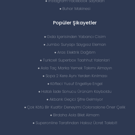
İnstagram-Facebook Sayfaları
Buhar Makinesi
Popüler Şikayetler
Gıda Içerisinden Yabancı Cisim
Jumbo Suryapı Saygısız Eleman
Aras Elektrik Dağıtım
Turkcell Superbox Taahhut Yalanlari
Asla Taç Marka Yemek Takımı Almayın
Sopa 2 Kere Aynı Yerden Kırılması
Köfteci Yusuf Engelliye Engel
Hatalı İade Sonucu Ürünüm Kayboldu
Akbank Geçici Şifre Gelmiyor
Çok Kötü Bir Kuaför Deneyimi Colorsalone Öner Çelik
Birdaha Asla Bilet Almam
Superonline Tarafından Haksız Ücret Talebi!!