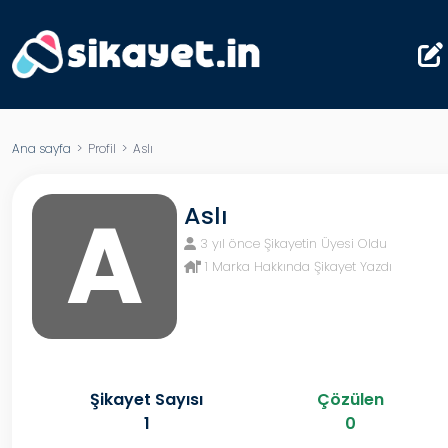
Ana sayfa
> Profil > Aslı
A
Aslı
3 yıl önce Şikayetin Üyesi Oldu
1 Marka Hakkında Şikayet Yazdı
Şikayet Sayısı
Çözülen
1
0