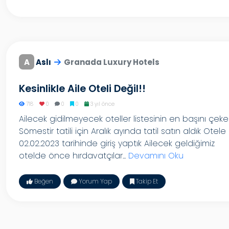
A
Aslı
Granada Luxury Hotels
Kesinlikle Aile Oteli Değil!!
718
0
0
0
3 yıl önce
Ailecek gidilmeyecek oteller listesinin en başını çeke
Sömestir tatili için Aralık ayında tatil satın aldık Otele
02.02.2023 tarihinde giriş yaptık Ailecek geldiğimiz
otelde önce hırdavatçılar...
Devamını Oku
Beğen
Yorum Yap
Takip Et