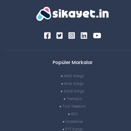
Popüler Markalar
MNG Kargo
Aras Kargo
Sürat Kargo
Trendyol
Türk Telekom
A101
Vodafone
PTT Kargo