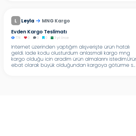
L
Leyla
MNG Kargo
Evden Kargo Teslimatı
774
0
0
0
3 yıl önce
Internet üzerinden yaptığım alışverişte ürün hatalı
geldi. Iade kodu olusturdum anlasmali kargo mng
kargo olduğu icin aradim ürün almalarını istedim.Ürü
ebat olarak büyük olduğundan kargoya götürme s...