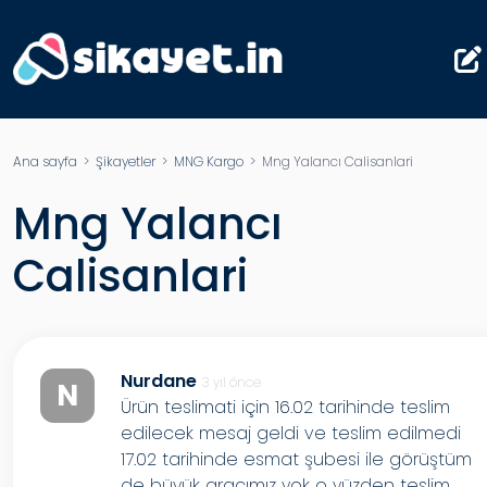
Ana sayfa
>
Şikayetler
>
MNG Kargo
> Mng Yalancı Calisanlari
Mng Yalancı
Calisanlari
Nurdane
3 yıl önce
N
Ürün teslimati için 16.02 tarihinde teslim
edilecek mesaj geldi ve teslim edilmedi
17.02 tarihinde esmat şubesi ile görüştüm
de büyük aracımız yok o yüzden teslim