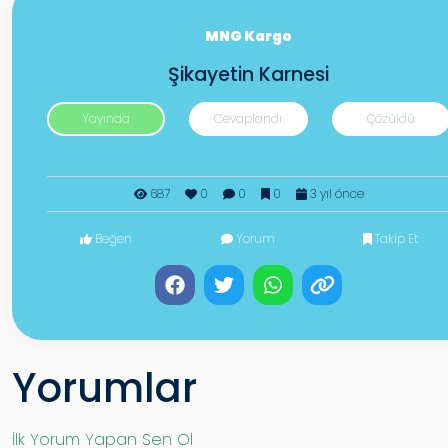
MNG Kargo
Şikayetin Karnesi
Yayında
Cevaplandı
Çözüldü
687
0
0
0
3 yıl önce
Beğen
Yorum
Takip Et
Yorumlar
İlk Yorum Yapan Sen Ol