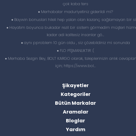
çok kaba ters
Merhabalar maduriyetiniz giderildi mi?
Baywin bonuslari hileli hep yalan olan kazanç sağlamayan bir si
Hayatım boyunca bukadar rezil bir sistem görmedim müşteri hizme
kadar adi kalitesiz insanlar gö...
aynı pproblem 10 gün oldu , siz çözebildiniz mi sonunda
FLO PİŞMANLIKTIR :(
Merhaba Sezgin Bey, BOLT KARGO olarak, taleplerinizin anlık cevapl
için; https://www.bol...
Şikayetler
Kategoriler
Bütün Markalar
Aramalar
Bloglar
Yardım