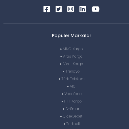
Popüler Markalar
MNG Kargo
Aras Kargo
Sürat Kargo
Trendyol
Türk Telekom
A101
Vodafone
PTT Kargo
D-Smart
ÇiçekSepeti
Turkcell