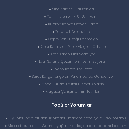
Mng Yalancı Calisanlari
Yanıltmaya Artık Bir Son Verin
Kurtköy Kahve Deryası Taciz
Tarafbet Dolandirici
Cepte Şok Tuzağı Kanmayın
Kredi Kartından 2 Kez Geçilen Ödeme
Aras Kargo Bilgi Vermiyor
Nakil Sorunu Çözümlenmesini Istiyorum
Evden Kargo Teslimatı
Sürat Kargo Kargoları Paramparça Gönderiyor
Metro Turizm Kaliteli Hizmet Anlayışı
Mağaza Çalışanlarının Tavırları
Popüler Yorumlar
3 yıl oldu hala bir dönüş olmadı… madam coco ‘ya güvenilmezmiş 
Malesef bursa suit Women yağmur erdaş da asla paramı iade etme