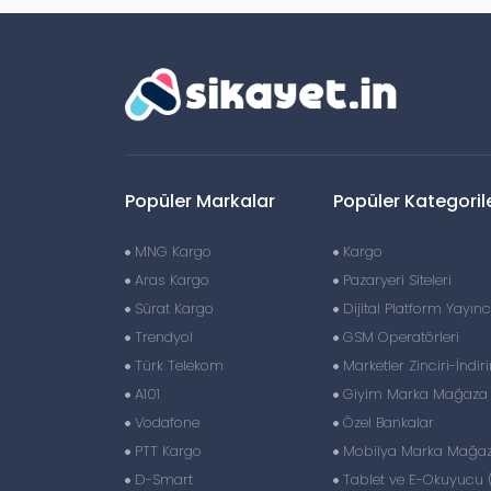
Popüler Markalar
Popüler Kategoril
MNG Kargo
Kargo
Aras Kargo
Pazaryeri Siteleri
Sürat Kargo
Dijital Platform Yayıncı
Trendyol
GSM Operatörleri
Türk Telekom
Marketler Zinciri-İndir
A101
Giyim Marka Mağaza Z
Vodafone
Özel Bankalar
PTT Kargo
Mobilya Marka Mağaza
D-Smart
Tablet ve E-Okuyucu 