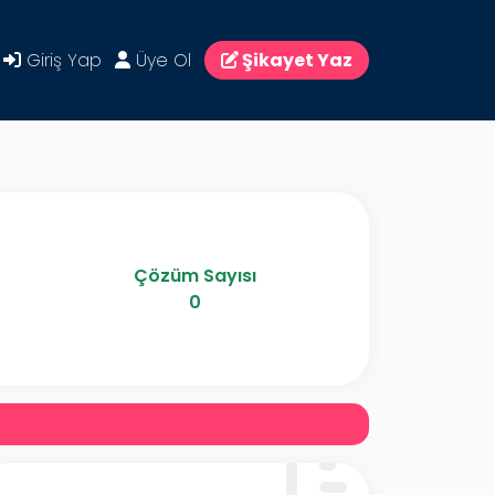
Giriş Yap
Üye Ol
Şikayet Yaz
Çözüm Sayısı
0