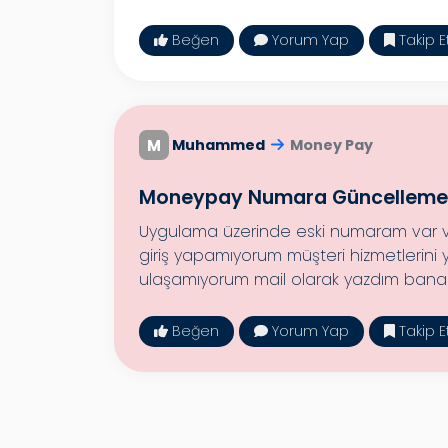
Beğen
Yorum Yap
Takip E
M
Muhammed
Money Pay
Moneypay Numara Güncelleme
Uygulama üzerinde eski numaram var
giriş yapamıyorum müşteri hizmetlerini
ulaşamıyorum mail olarak yazdım bana 
Beğen
Yorum Yap
Takip E