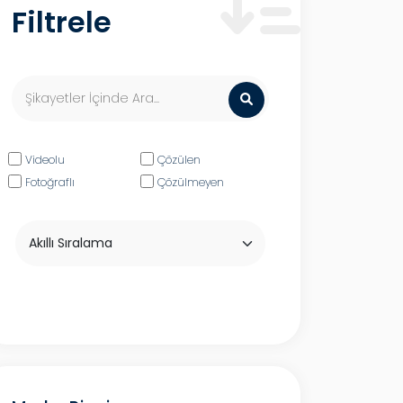
Filtrele
Videolu
Çözülen
Fotoğraflı
Çözülmeyen