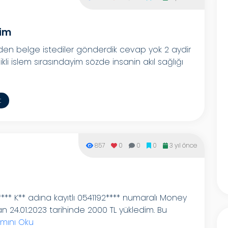
yim
den belge istediler gönderdik cevap yok 2 aydir
li islem sırasındayim sözde insanin akıl sağlığı
t
857
0
0
0
3 yıl önce
** K** adına kayıtlı 0541192**** numaralı Money
 24.01.2023 tarihinde 2000 TL yükledim. Bu
mını Oku