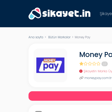
Şikaye
Ana sayfa
>
Bütün Markalar
> Money Pay
Money P
1,0
Şikayetin Marka Üy
moneypay.com.tr