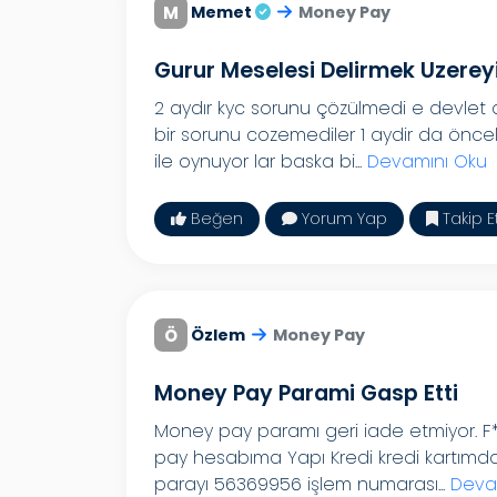
M
Memet
Money Pay
Gurur Meselesi Delirmek Uzere
2 aydır kyc sorunu çözülmedi e devlet 
bir sorunu cozemediler 1 aydir da öncelik
ile oynuyor lar baska bi...
Devamını Oku
Beğen
Yorum Yap
Takip E
Ö
Özlem
Money Pay
Money Pay Parami Gasp Etti
Money pay paramı geri iade etmiyor. F**
pay hesabıma Yapı Kredi kredi kartımdan
parayı 56369956 işlem numarası...
Deva