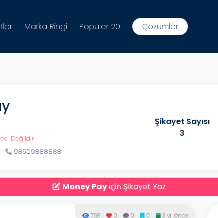
tler
Marka Ringi
Popüler 20
Çözümler
ay
Şikayet Sayısı
3
esi Değildir
08509888888
Money Pay
için Şikayet Yaz
768
0
0
0
3 yıl önce