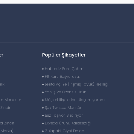
er
Popüler Şikayetler
Habersiz Para Çekimi
Ptt Kartı Başvurusu.
lık
Lezita Aç-Ye (Pişmiş Tavuk) Rezilliği
Yanlış Ve Özensiz Ürün
im Marketler
Müşteri İlişkilerine Ulaşamıyorum
inciri
Şok Twisted Monitör
Bez Taşıyor Sızdırıyor
 Zinciri
Exvega Ürünü Kalitesizliği
(Marka)
3 Kapaklı Giysi Dolabı