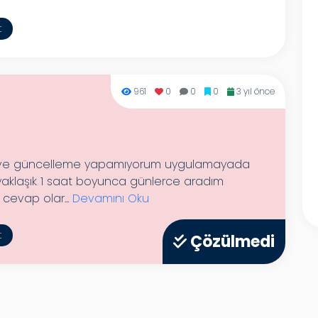
t
961
0
0
0
3 yıl önce
 ve güncelleme yapamıyorum uygulamayada
 yaklaşık 1 saat boyunca günlerce aradım
cevap olar...
Devamını Oku
t
Çözülmedi