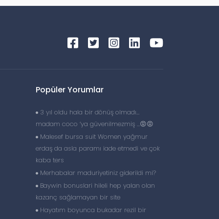
Popüler Yorumlar
3 yıl oldu hala bir dönüş olmadı…
madam coco ‘ya güvenilmezmiş …😡😡
Malesef bursa suit Women yağmur
erdaş da asla paramı iade etmedi ve çok
kaba ters
Merhabalar maduriyetiniz giderildi mi?
Baywin bonuslari hileli hep yalan olan
kazanç sağlamayan bir site
Hayatım boyunca bukadar rezil bir