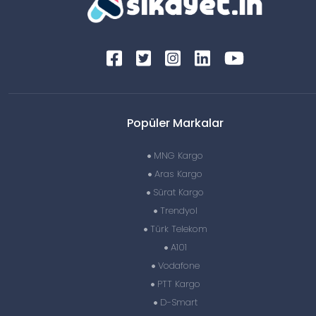
Popüler Markalar
MNG Kargo
Aras Kargo
Sürat Kargo
Trendyol
Türk Telekom
A101
Vodafone
PTT Kargo
D-Smart