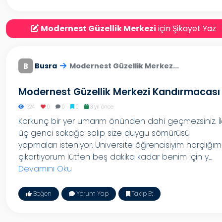
Modernest Güzellik Merkezi
için Şikayet Yaz
B
Busra
Modernest Güzellik Merkez...
Modernest Güzellik Merkezi Kandırmacası
1324
0
0
0
3 yıl önce
Korkunç bir yer umarım önünden dahi geçmezsiniz. İk
üç genci sokağa salıp size duygu sömürüsü
yapmaları isteniyor. Üniversite öğrencisiyim harçlığım
çıkartıyorum lütfen beş dakika kadar benim için y...
Devamını Oku
Beğen
Yorum Yap
Takip Et