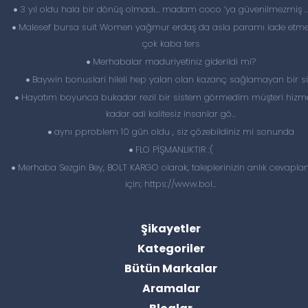
3 yıl oldu hala bir dönüş olmadı… madam coco ‘ya güvenilmezmiş 
Malesef bursa suit Women yağmur erdaş da asla paramı iade etme
çok kaba ters
Merhabalar maduriyetiniz giderildi mi?
Baywin bonuslari hileli hep yalan olan kazanç sağlamayan bir si
Hayatım boyunca bukadar rezil bir sistem görmedim müşteri hizme
kadar adi kalitesiz insanlar gö...
aynı pproblem 10 gün oldu , siz çözebildiniz mi sonunda
FLO PİŞMANLIKTIR :(
Merhaba Sezgin Bey, BOLT KARGO olarak, taleplerinizin anlık cevapl
için; https://www.bol...
Şikayetler
Kategoriler
Bütün Markalar
Aramalar