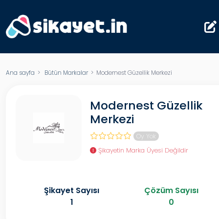
Ana sayfa
>
Bütün Markalar
> Modernest Güzellik Merkezi
Modernest Güzellik
Merkezi
Oy Yok
Şikayetin Marka Üyesi Değildir
Şikayet Sayısı
Çözüm Sayısı
1
0