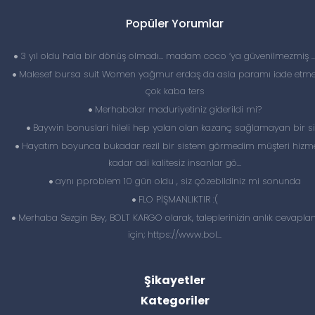
Popüler Yorumlar
3 yıl oldu hala bir dönüş olmadı… madam coco ‘ya güvenilmezmiş 
Malesef bursa suit Women yağmur erdaş da asla paramı iade etme
çok kaba ters
Merhabalar maduriyetiniz giderildi mi?
Baywin bonuslari hileli hep yalan olan kazanç sağlamayan bir si
Hayatım boyunca bukadar rezil bir sistem görmedim müşteri hizme
kadar adi kalitesiz insanlar gö...
aynı pproblem 10 gün oldu , siz çözebildiniz mi sonunda
FLO PİŞMANLIKTIR :(
Merhaba Sezgin Bey, BOLT KARGO olarak, taleplerinizin anlık cevapl
için; https://www.bol...
Şikayetler
Kategoriler