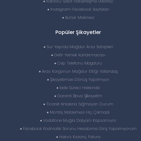
Kablolu-Sabit Haberleşme (Marka)
İnstagram-Facebook Sayfaları
Buhar Makinesi
Popüler Şikayetler
Sur Yapı’da Mağdur Arsa Sahipleri
Getir Yemek Kandırmacası
Cep Telefonu Magduru
Aras Kargonun Mağdur Ettiği Vatandaş
Şikayetimize Dönüş Yapılmıyor
İade Süreci Hakkında
Garanti Bbva Şi̇kayetim
Ticaret Ahlakına Sığmayan Durum
Montaj Malzemesi Hiç Çıkmadı
Vodafone Muğla Dalyan'ı Kapsamıyor
Facebook Kodmatik Sorunu Hesabıma Giriş Yapamıyorum
Haksız Kazanç Fatura