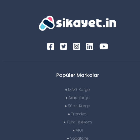
Popüler Markalar
MNG Kargo
Aras Kargo
Sürat Kargo
Trendyol
Türk Telekom
A101
Vodafone