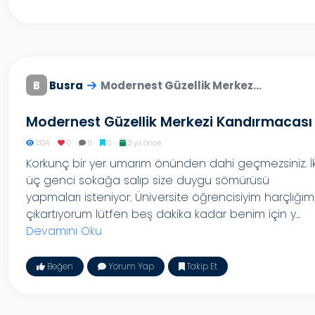
B
Busra
Modernest Güzellik Merkez...
Modernest Güzellik Merkezi Kandırmacası
1324
0
0
0
3 yıl önce
Korkunç bir yer umarım önünden dahi geçmezsiniz. İk
üç genci sokağa salıp size duygu sömürüsü
yapmaları isteniyor. Üniversite öğrencisiyim harçlığım
çıkartıyorum lütfen beş dakika kadar benim için y...
Devamını Oku
Beğen
Yorum Yap
Takip Et