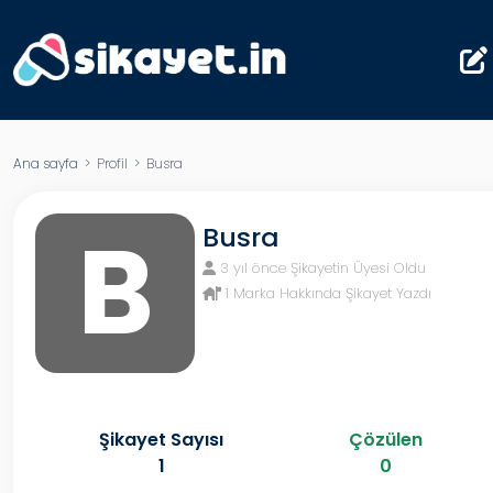
Ana sayfa
> Profil > Busra
B
Busra
3 yıl önce Şikayetin Üyesi Oldu
1 Marka Hakkında Şikayet Yazdı
Şikayet Sayısı
Çözülen
1
0