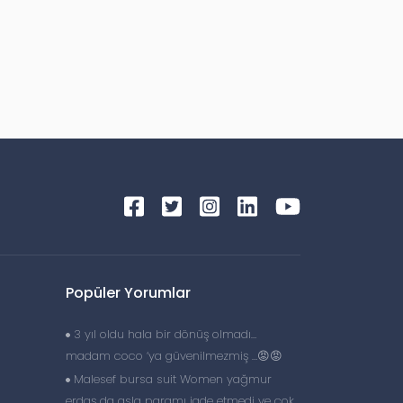
Popüler Yorumlar
3 yıl oldu hala bir dönüş olmadı…
madam coco ‘ya güvenilmezmiş …😡😡
Malesef bursa suit Women yağmur
erdaş da asla paramı iade etmedi ve çok