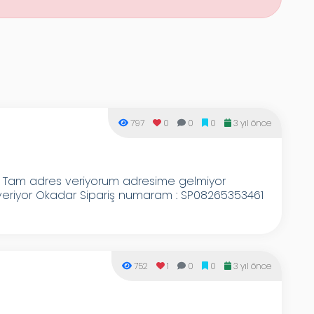
797
0
0
0
3 yıl önce
en Tam adres veriyorum adresime gelmiyor
 veriyor Okadar Sipariş numaram : SP08265353461
752
1
0
0
3 yıl önce