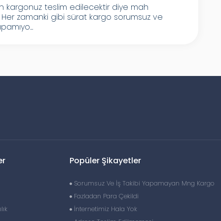
argonuz teslim edilecektir diye mah
 Her zamanki gibi sürat kargo sorumsuz ve
pamıyo...
er
Popüler Şikayetler
Sorumsuz Ve İş Takibi Yapamayan Mng Kargo
Fazladan Para Çekildi
lık
İnternetimiz Hala Yok