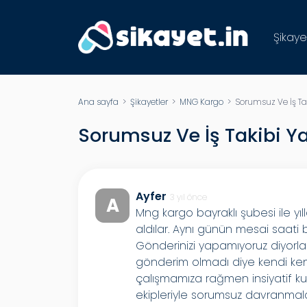
Şikaye
Ana sayfa
>
Şikayetler
>
MNG Kargo
> Sorumsuz Ve İş T
Sorumsuz Ve İş Takibi
Ayfer
3 yıl önce
A
Mng kargo bayraklı şubesi ile yı
aldılar. Aynı günün mesai saati b
Gönderinizi yapamıyoruz diyorlar. 
gönderim olmadı diye kendi kend
çalışmamıza rağmen insiyatif ku
ekipleriyle sorumsuz davranmalar