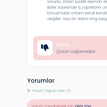
sorunlu....Zaten sürekli eleman de
Bizler sayesinde iş yaptıklarını
konuşmaları onların kendi kendil
değiller. Asla bir daha mng karg
Ayfer
4 yıl önce
Çözüm sağlamadılar
Yorumlar
İlk Yorum Yapan Sen Ol
Yorum Yapabilmek İçin
Giriş Yap