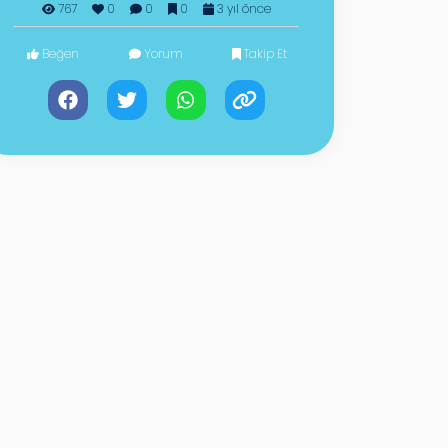
767
0
0
0
3 yıl önce
Beğen
Yorum
Takip Et