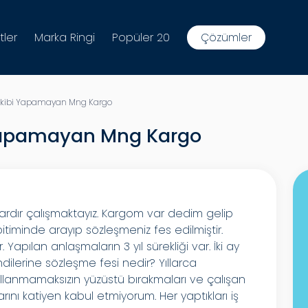
tler
Marka Ringi
Popüler 20
Çözümler
akibi Yapamayan Mng Kargo
 Yapamayan Mng Kargo
llardır çalışmaktayız. Kargom var dedim gelip
itiminde arayıp sözleşmeniz fes edilmiştir.
Yapılan anlaşmaların 3 yıl sürekliği var. İki ay
ilerine sözleşme fesi nedir? Yıllarca
llanmamaksızın yüzüstü bırakmaları ve çalışan
ını katiyen kabul etmiyorum. Her yaptıkları iş