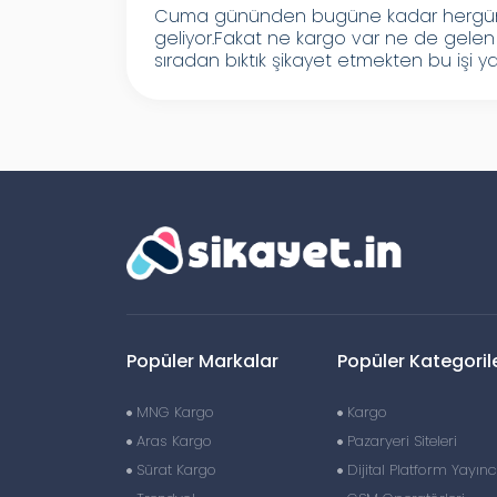
Cuma gününden bugüne kadar hergün k
geliyor.Fakat ne kargo var ne de gelen
sıradan bıktık şikayet etmekten bu işi ya
Popüler Markalar
Popüler Kategoril
MNG Kargo
Kargo
Aras Kargo
Pazaryeri Siteleri
Sürat Kargo
Dijital Platform Yayıncı