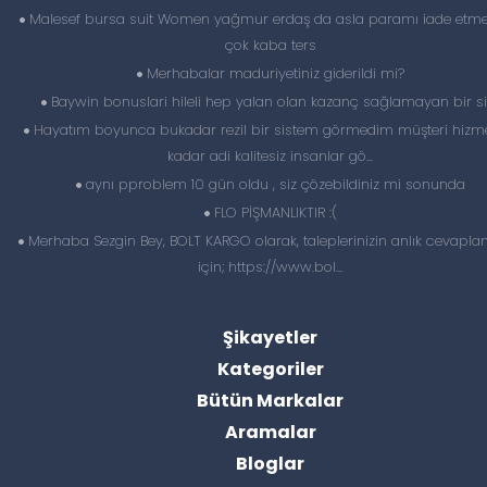
Malesef bursa suit Women yağmur erdaş da asla paramı iade etme
çok kaba ters
Merhabalar maduriyetiniz giderildi mi?
Baywin bonuslari hileli hep yalan olan kazanç sağlamayan bir si
Hayatım boyunca bukadar rezil bir sistem görmedim müşteri hizme
kadar adi kalitesiz insanlar gö...
aynı pproblem 10 gün oldu , siz çözebildiniz mi sonunda
FLO PİŞMANLIKTIR :(
Merhaba Sezgin Bey, BOLT KARGO olarak, taleplerinizin anlık cevapl
için; https://www.bol...
Şikayetler
Kategoriler
Bütün Markalar
Aramalar
Bloglar