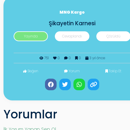
MNG Kargo
Şikayetin Karnesi
Yayında
Cevaplandı
Çözüldü
751
0
0
0
3 yıl önce
Beğen
Yorum
Takip Et
Yorumlar
İlk Yorum Yapan Sen Ol