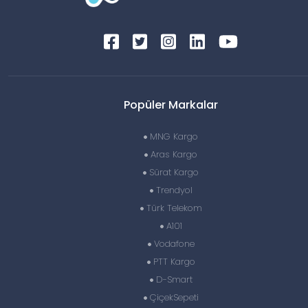
Popüler Markalar
MNG Kargo
Aras Kargo
Sürat Kargo
Trendyol
Türk Telekom
A101
Vodafone
PTT Kargo
D-Smart
ÇiçekSepeti