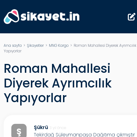
Ana sayfa
>
Şikayetler
>
MNG Kargo
> Roman Mahallesi Diyerek Ayrımcılık
Yapıyorlar
Roman Mahallesi
Diyerek Ayrımcılık
Yapıyorlar
Şükrü
3 yıl önce
Ş
Tekirdağ Süleymanpaşa Dağıtıma çıkmıştır