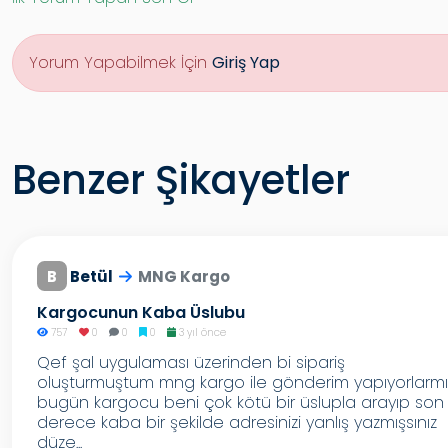
Yorum Yapabilmek İçin
Giriş Yap
Benzer Şikayetler
B
Betül
MNG Kargo
Kargocunun Kaba Üslubu
757
0
0
0
3 yıl önce
Qef şal uygulaması üzerinden bi sipariş
oluşturmuştum mng kargo ile gönderim yapıyorlarmı
bugün kargocu beni çok kötü bir üslupla arayıp son
derece kaba bir şekilde adresinizi yanlış yazmışsınız
düze...