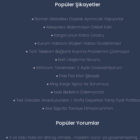
Popüler Şikayetler
Roman Mahallesi Diyerek Ayrımcılık Yapıyorlar
Aliexpress Aldanmayın Dikkat Edin
Kargocunun Kaba Üslubu
Kurum Hatasını Müşteri Hatası Gosterilmesi
Türk Telekom Bağlantı Kopma Problemini Çözmüyor
Kart Ulaştırma Sorunu
Wnt.com Tarafından 3 Aydır Dolandiriliyirum
Free Fire Klan Şikayeti
Mng Kargo Ilgisiz Ve Sorumsuz
İade Bedelimi Ödemiyorlar
Ted Üsküdar Anaokulundan 1. Sınıf'a Geçerken Fahiş Fiyat Politikas
Axa Sigorta Tavsiye Etmiyorummm
Popüler Yorumlar
3 yıl oldu hala bir dönüş olmadı… madam coco ‘ya güvenilmezmiş 