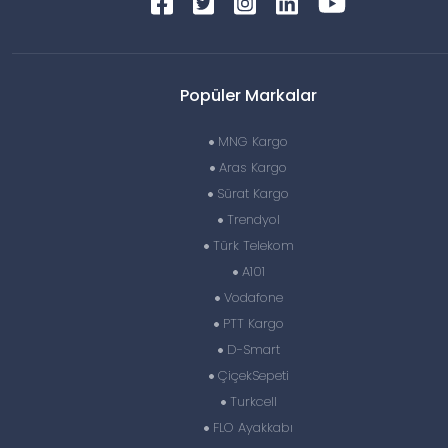
Popüler Markalar
MNG Kargo
Aras Kargo
Sürat Kargo
Trendyol
Türk Telekom
A101
Vodafone
PTT Kargo
D-Smart
ÇiçekSepeti
Turkcell
FLO Ayakkabı