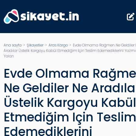
Ana sayfa
>
Şikayetler
>
Aras Kargo
> Evde Olmama Rağmen Ne Geldiler 
Aradılar Üstelik Kargoyu Kabül Etmediğim Için Teslim Edemediklerini Yazmı
Yalan
Evde Olmama Rağm
Ne Geldiler Ne Aradıla
Üstelik Kargoyu Kabü
Etmediğim Için Tesli
Edemediklerini