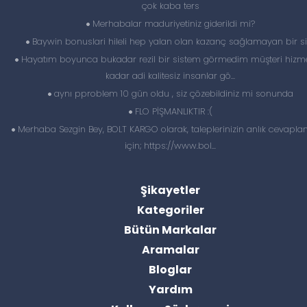
çok kaba ters
Merhabalar maduriyetiniz giderildi mi?
Baywin bonuslari hileli hep yalan olan kazanç sağlamayan bir si
Hayatım boyunca bukadar rezil bir sistem görmedim müşteri hizme
kadar adi kalitesiz insanlar gö...
aynı pproblem 10 gün oldu , siz çözebildiniz mi sonunda
FLO PİŞMANLIKTIR :(
Merhaba Sezgin Bey, BOLT KARGO olarak, taleplerinizin anlık cevapl
için; https://www.bol...
Şikayetler
Kategoriler
Bütün Markalar
Aramalar
Bloglar
Yardım