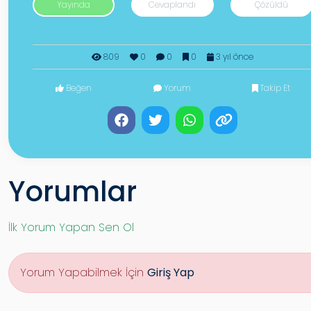
Yayında
Cevaplandı
Çözüldü
809
0
0
0
3 yıl önce
Beğen
Yorum
Takip Et
Yorumlar
İlk Yorum Yapan Sen Ol
Yorum Yapabilmek İçin
Giriş Yap