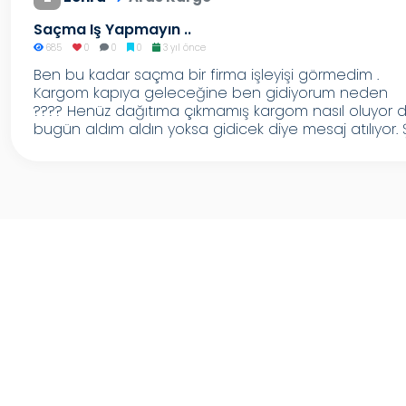
Saçma Iş Yapmayın ..
685
0
0
0
3 yıl önce
Ben bu kadar saçma bir firma işleyişi görmedim .
Kargom kapıya geleceğine ben gidiyorum neden
???? Henüz dağıtıma çıkmamış kargom nasıl oluyor 
bugün aldım aldın yoksa gidicek diye mesaj atılıyor. Ş.