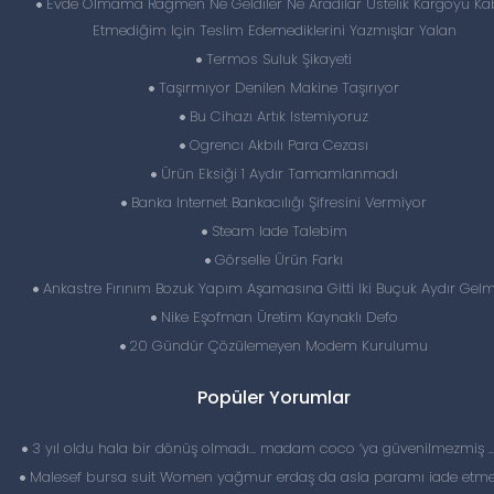
Evde Olmama Rağmen Ne Geldiler Ne Aradılar Üstelik Kargoyu Ka
Etmediğim Için Teslim Edemediklerini Yazmışlar Yalan
Termos Suluk Şikayeti
Taşırmıyor Denilen Makine Taşırıyor
Bu Cihazı Artık Istemiyoruz
Ogrencı Akbılı Para Cezası
Ürün Eksiği 1 Aydır Tamamlanmadı
Banka Internet Bankacılığı Şifresini Vermiyor
Steam Iade Talebim
Görselle Ürün Farkı
Ankastre Fırınım Bozuk Yapım Aşamasına Gitti Iki Buçuk Aydır Gel
Nike Eşofman Üretim Kaynaklı Defo
20 Gündür Çözülemeyen Modem Kurulumu
Popüler Yorumlar
3 yıl oldu hala bir dönüş olmadı… madam coco ‘ya güvenilmezmiş 
Malesef bursa suit Women yağmur erdaş da asla paramı iade etme