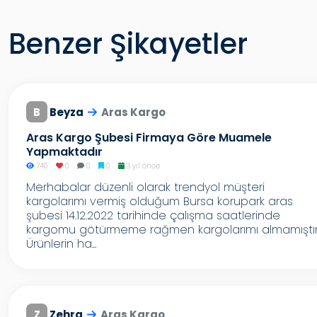
Benzer Şikayetler
B
Beyza
Aras Kargo
Aras Kargo Şubesi Firmaya Göre Muamele
Yapmaktadır
740
0
0
0
3 yıl önce
Merhabalar düzenli olarak trendyol müşteri
kargolarımı vermiş olduğum Bursa korupark aras
şubesi 14.12.2022 tarihinde çalışma saatlerinde
kargomu götürmeme rağmen kargolarımı almamıştır
Ürünlerin ha...
Z
Zehra
Aras Kargo