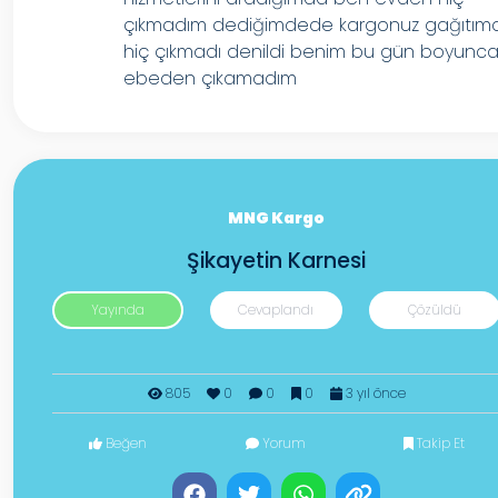
çıkmadım dediğimdede kargonuz gağıtım
hiç çıkmadı denildi benim bu gün boyunc
ebeden çıkamadım
MNG Kargo
Şikayetin Karnesi
Yayında
Cevaplandı
Çözüldü
805
0
0
0
3 yıl önce
Beğen
Yorum
Takip Et