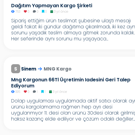
Dağıtım Yapmayan Kargo Şirketi
753
0
0
0
3 yıl önce
Sipariş ettiğim ürün teslimat şubesine ulaştı mesajı
geldi fakat iki gündür dağıtıma çıkarılmadı, iki kez ayn
sorunu yaşadık teslim almaya gitmek zorunda kaldık.
Her seferinde aynı sorunu mu yaşayaca...
S
Sinem
MNG Kargo
Mng Kargonun 66Tl Üçretimin Iadesini Geri Talep
Ediyorum
995
0
1
1
3 yıl önce
Dolap uygulaması uygulamada aktif satıcı olarak ay
ürünü kargolamama rağmen hep ayrı desi
uygulanmıyor 11. desi olan ürünü 30desi olarak girilmi
haksız kazanç elde ediliyor ve çözüm odaklı değiller...