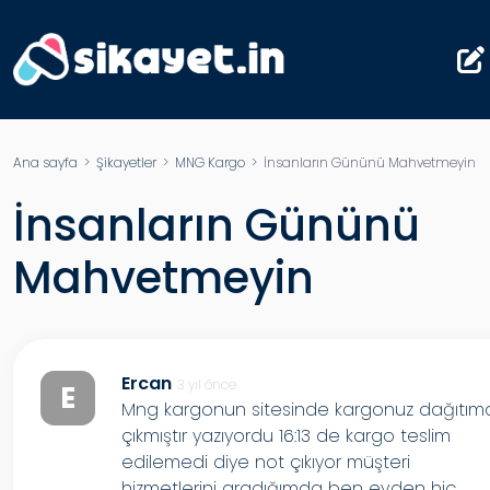
Ana sayfa
>
Şikayetler
>
MNG Kargo
> İnsanların Gününü Mahvetmeyin
İnsanların Gününü
Mahvetmeyin
Ercan
3 yıl önce
E
Mng kargonun sitesinde kargonuz dağıtım
çıkmıştır yazıyordu 16:13 de kargo teslim
edilemedi diye not çıkıyor müşteri
hizmetlerini aradığımda ben evden hiç