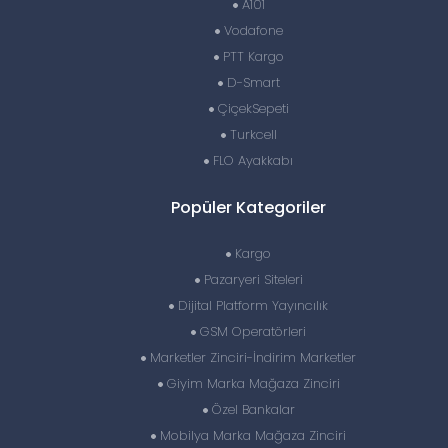
A101
Vodafone
PTT Kargo
D-Smart
ÇiçekSepeti
Turkcell
FLO Ayakkabı
Popüler Kategoriler
Kargo
Pazaryeri Siteleri
Dijital Platform Yayıncılık
GSM Operatörleri
Marketler Zinciri-İndirim Marketler
Giyim Marka Mağaza Zinciri
Özel Bankalar
Mobilya Marka Mağaza Zinciri