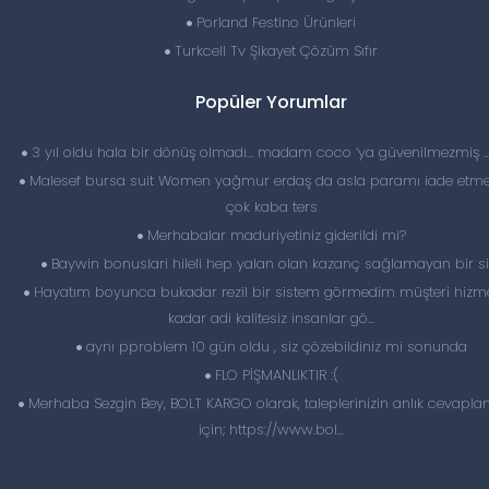
Porland Festino Ürünleri
Turkcell Tv Şikayet Çözüm Sıfır
Popüler Yorumlar
3 yıl oldu hala bir dönüş olmadı… madam coco ‘ya güvenilmezmiş 
Malesef bursa suit Women yağmur erdaş da asla paramı iade etme
çok kaba ters
Merhabalar maduriyetiniz giderildi mi?
Baywin bonuslari hileli hep yalan olan kazanç sağlamayan bir si
Hayatım boyunca bukadar rezil bir sistem görmedim müşteri hizme
kadar adi kalitesiz insanlar gö...
aynı pproblem 10 gün oldu , siz çözebildiniz mi sonunda
FLO PİŞMANLIKTIR :(
Merhaba Sezgin Bey, BOLT KARGO olarak, taleplerinizin anlık cevapl
için; https://www.bol...