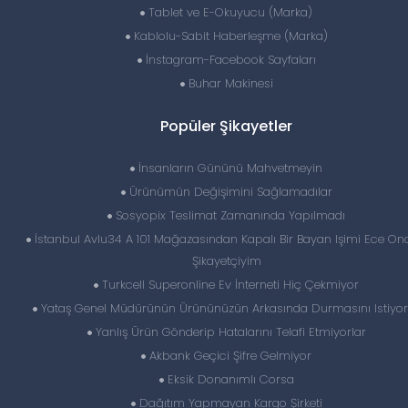
Tablet ve E-Okuyucu (Marka)
Kablolu-Sabit Haberleşme (Marka)
İnstagram-Facebook Sayfaları
Buhar Makinesi
Popüler Şikayetler
İnsanların Gününü Mahvetmeyin
Ürünümün Değişimini Sağlamadılar
Sosyopix Teslimat Zamanında Yapılmadı
İstanbul Avlu34 A 101 Mağazasından Kapalı Bir Bayan Işimi Ece O
Şikayetçiyim
Turkcell Superonline Ev İnterneti Hiç Çekmiyor
Yataş Genel Müdürünün Ürününüzün Arkasında Durmasını Istiyor
Yanlış Ürün Gönderip Hatalarını Telafi Etmiyorlar
Akbank Geçici Şifre Gelmiyor
Eksik Donanımlı Corsa
Dağıtım Yapmayan Kargo Şirketi