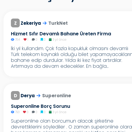
Z
Zekeriya
TurkNet
Hizmet Sıfır Devamlı Bahane Üreten Firma
784
1
0
0
3 yıl önce
İki yıl kullandım. Çok fazla kopukluk olmasını devamlı
Türk telekom kaynaklı olduğu bilet yapamayacakların
bahane edip durdular. Yılda iki kez fiyat artırdılar.
Artırmaya da devam edecekler. En bağla...
D
Derya
Superonline
Superonline Borç Sorunu
793
0
0
0
3 yıl önce
Superonline olan borcumun alacak şirketine
devrettiklerini söylediler . O zaman superonline olara