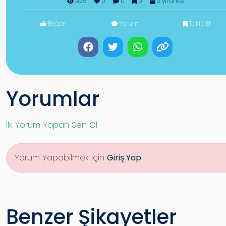
928
0
0
0
3 yıl önce
Beğen
Yorum
Takip Et
Yorumlar
İlk Yorum Yapan Sen Ol
Yorum Yapabilmek İçin
Giriş Yap
Benzer Şikayetler