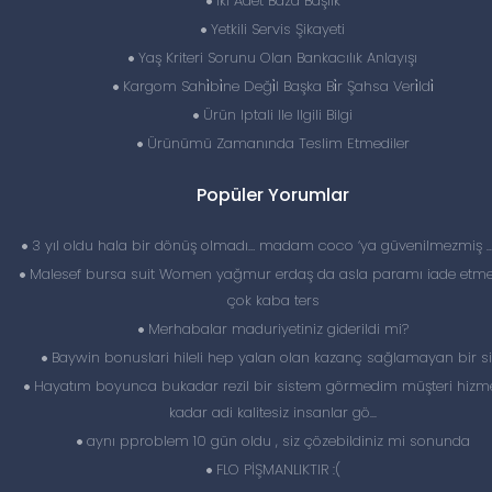
İki Adet Baza Başlık
Yetkili Servis Şikayeti
Yaş Kriteri Sorunu Olan Bankacılık Anlayışı
Kargom Sahi̇bi̇ne Deği̇l Başka Bi̇r Şahsa Veri̇ldi̇
Ürün Iptali Ile Ilgili Bilgi
Ürünümü Zamanında Teslim Etmediler
Popüler Yorumlar
3 yıl oldu hala bir dönüş olmadı… madam coco ‘ya güvenilmezmiş 
Malesef bursa suit Women yağmur erdaş da asla paramı iade etme
çok kaba ters
Merhabalar maduriyetiniz giderildi mi?
Baywin bonuslari hileli hep yalan olan kazanç sağlamayan bir si
Hayatım boyunca bukadar rezil bir sistem görmedim müşteri hizme
kadar adi kalitesiz insanlar gö...
aynı pproblem 10 gün oldu , siz çözebildiniz mi sonunda
FLO PİŞMANLIKTIR :(