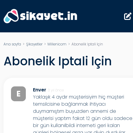
Ana sayfa
>
Şikayetler
>
Millenicom
> Abonelik Iptali Için
Abonelik Iptali Için
Enver
3 yıl önce
E
Yaklaşık 4 aydır müşterisiyim hiç müşteri
temsilcisine bağlanmak ihtiyacı
duymamıştım buyuzden annemi de
müşterisi yaptım fakat 12 gün oldu sadece
bir gün kullanılbildi interneti geri kalan
günleri bölgesel arıza var diyip durdular