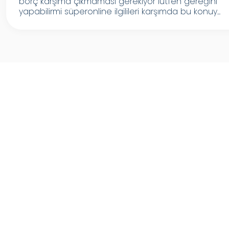
borç karşıma çıkmaması gerekiyor lütfen gereğini
yapabilirmi süperonline ilgilileri karşımda bu konuy...