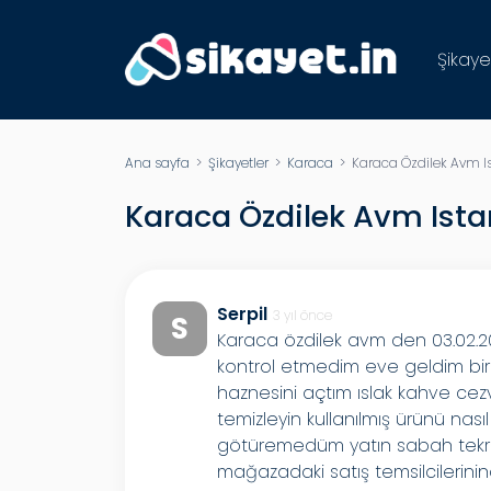
Şikaye
Ana sayfa
>
Şikayetler
>
Karaca
> Karaca Özdilek Avm Ist
Karaca Özdilek Avm Istan
Serpil
3 yıl önce
S
Karaca özdilek avm den 03.02.20
kontrol etmedim eve geldim bir h
haznesini açtım ıslak kahve cezv
temizleyin kullanılmış ürünü nası
götüremedüm yatın sabah tekra
mağazadaki satış temsilcilerin