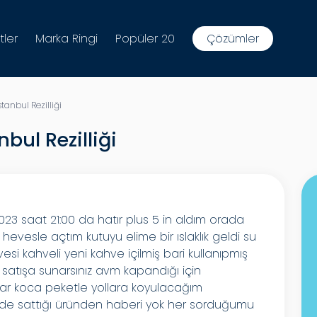
tler
Marka Ringi
Popüler 20
Çözümler
anbul Rezilliği
bul Rezilliği
23 saat 21:00 da hatır plus 5 in aldım orada
evesle açtım kutuyu elime bir ıslaklık geldi su
esi kahveli yeni kahve içilmiş bari kullanıpmış
l satışa sunarsınız avm kapandığı için
r koca peketle yollara koyulacağım
inde sattığı üründen haberi yok her sorduğumu