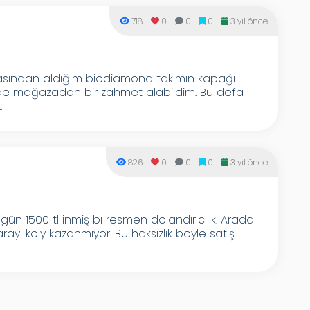
718
0
0
0
3 yıl önce
asından aldığım biodiamond takımın kapağı
inde mağazadan bir zahmet alabildim. Bu defa
.
826
0
0
0
3 yıl önce
ün 1500 tl inmiş bı resmen dolandırıcılık. Arada
arayı koly kazanmıyor. Bu haksızlık böyle satış