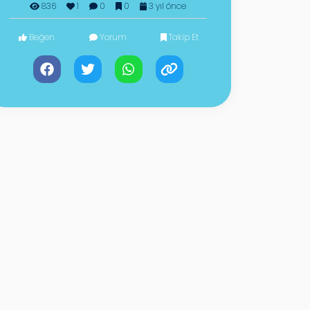
836
1
0
0
3 yıl önce
Beğen
Yorum
Takip Et