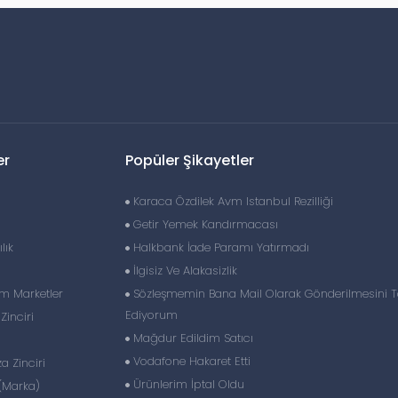
er
Popüler Şikayetler
Karaca Özdilek Avm Istanbul Rezilliği
Getir Yemek Kandırmacası
lık
Halkbank İade Paramı Yatırmadı
İlgisiz Ve Alakasizlik
im Marketler
Sözleşmemin Bana Mail Olarak Gönderilmesini T
Ediyorum
inciri
Mağdur Edildim Satıcı
Vodafone Hakaret Etti
 Zinciri
Ürünlerim İptal Oldu
(Marka)