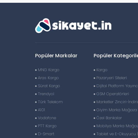
Popüler Markalar
Popüler Kategoril
MNG Kargo
Kargo
Aras Kargo
Pazaryeri Siteleri
Sürat Kargo
Dijital Platform Yayıncı
Trendyol
GSM Operatörleri
Türk Telekom
Marketler Zinciri-İndir
A101
Giyim Marka Mağaza Z
Vodafone
Özel Bankalar
PTT Kargo
Mobilya Marka Mağaza
D-Smart
Tablet ve E-Okuyucu 