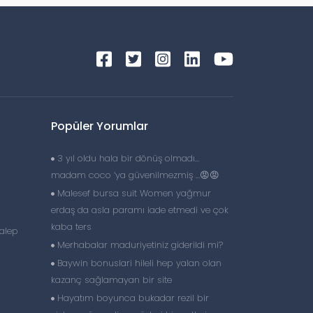
Popüler Yorumlar
3 yıl oldu hala bir dönüş olmadı…
madam coco ‘ya güvenilmezmiş …😡😡
Malesef bursa suit Women yağmur
erdaş da asla paramı iade etmedi ve çok
kaba ters
alep
Merhabalar maduriyetiniz giderildi mi?
Baywin bonuslari hileli hep yalan olan
kazanç sağlamayan bir site
Hayatım boyunca bukadar rezil bir