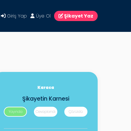
Giriş Yap
Üye Ol
Şikayet Yaz
Karaca
Şikayetin Karnesi
Yayında
Cevaplandı
Çözüldü