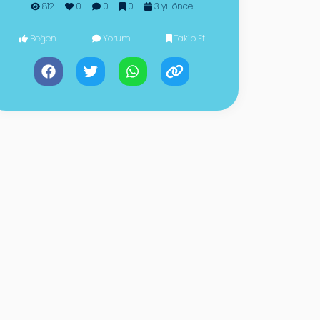
812
0
0
0
3 yıl önce
Beğen
Yorum
Takip Et