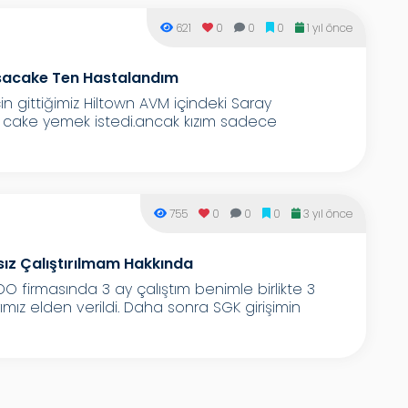
621
0
0
0
1 yıl önce
sacake Ten Hastalandım
in gittiğimiz Hiltown AVM içindeki Saray
li cake yemek istedi.ancak kızım sadece
755
0
0
0
3 yıl önce
sız Çalıştırılmam Hakkında
O firmasında 3 ay çalıştım benimle birlikte 3
mız elden verildi. Daha sonra SGK girişimin