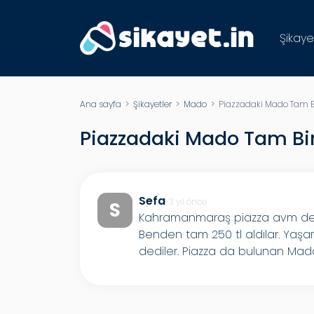
Şikaye
Ana sayfa
>
Şikayetler
>
Mado
> Piazzadaki Mado Tam Bi
Piazzadaki Mado Tam Bir
Sefa
3 yıl önce
S
Kahramanmaraş piazza avm de ki
Benden tam 250 tl aldılar. Yaşa
dediler. Piazza da bulunan Mado 