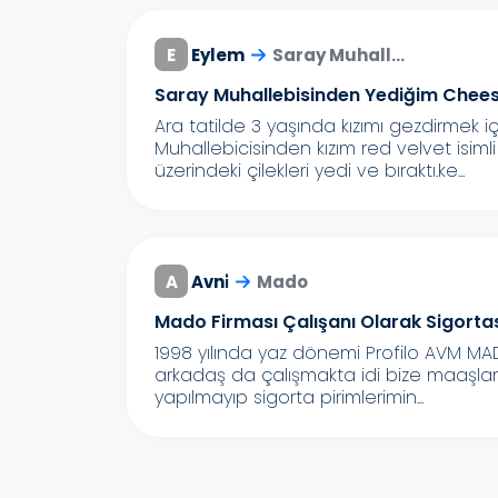
E
Eylem
Saray Muhall...
Saray Muhallebisinden Yediğim Chee
Ara tatilde 3 yaşında kızımı gezdirmek iç
Muhallebicisinden kızım red velvet isim
üzerindeki çilekleri yedi ve bıraktı.ke...
A
Avni̇
Mado
Mado Firması Çalışanı Olarak Sigorta
1998 yılında yaz dönemi Profilo AVM MAD
arkadaş da çalışmakta idi bize maaşları
yapılmayıp sigorta pirimlerimin...