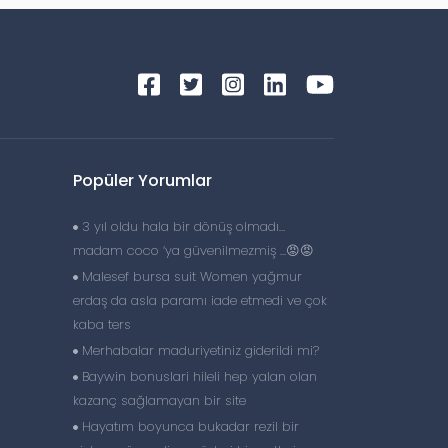
Popüler Yorumlar
3 yıl oldu hala bir dönüş olmadı…
madam coco ‘ya güvenilmezmiş …😡😡
Malesef bursa suit Women yağmur
erdaş da asla paramı iade etmedi ve çok
kaba ters
Merhabalar maduriyetiniz giderildi mi?
Baywin bonuslari hileli hep yalan olan
kazanç sağlamayan bir site
Hayatım boyunca bukadar rezil bir