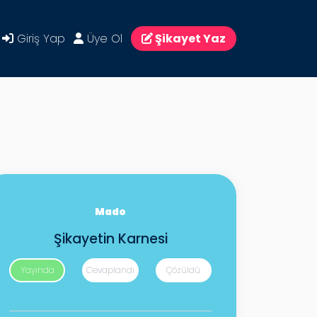
Giriş Yap
Üye Ol
Şikayet Yaz
Mado
Şikayetin Karnesi
Yayında
Cevaplandı
Çözüldü