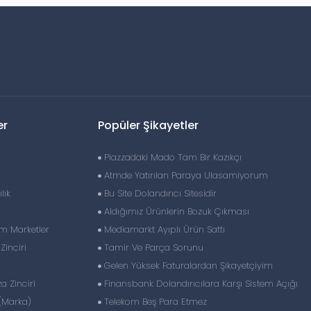
er
Popüler Şikayetler
Piazzadaki Mado Tam Bir Kazıkçı
Atmde Yatırılan Paraya Ulasamiyorum
lık
Bu Site Dolandırıcı Sitesidir
Aldığımız Ürünlerin Bozuk Çıkması
im Marketler
Mediamarkt Ayıplı Ürün Sattı
inciri
Tamir Ve Parça Sorunu
Gelen Yüksek Faturalardan Şikayetçiyim
 Zinciri
Finansbank Dolandırıcılara Karşı Sistem Açığı
(Marka)
Telekom Beş Para Etmez