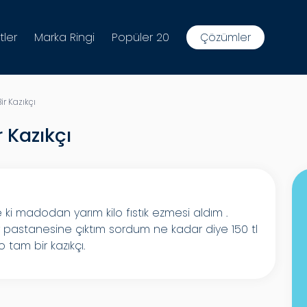
tler
Marka Ringi
Popüler 20
Çözümler
r Kazıkçı
 Kazıkçı
 madodan yarım kilo fıstık ezmesi aldım .
r pastanesine çıktım sordum ne kadar diye 150 tl
tam bir kazıkçı.