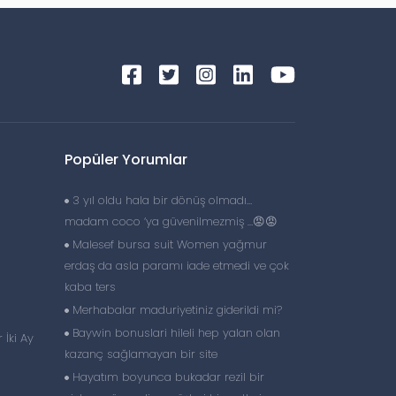
Popüler Yorumlar
3 yıl oldu hala bir dönüş olmadı…
madam coco ‘ya güvenilmezmiş …😡😡
Malesef bursa suit Women yağmur
erdaş da asla paramı iade etmedi ve çok
kaba ters
Merhabalar maduriyetiniz giderildi mi?
Baywin bonuslari hileli hep yalan olan
 İki Ay
kazanç sağlamayan bir site
Hayatım boyunca bukadar rezil bir