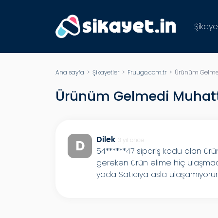
Şikaye
Ana sayfa
>
Şikayetler
>
Fruugo.com.tr
> Ürünüm Gelme
Ürünüm Gelmedi Muhat
Dilek
3 yıl önce
D
54******47 sipariş kodu olan ür
gereken ürün elime hiç ulaşma
yada Satıcıya asla ulaşamıyoru