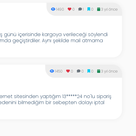
1490
0
1
0
3 yıl önce
iş günü içerisinde kargoya verileceği söylendi
ımda geçiştirdiler. Aynı şekilde mail atmama
1450
0
0
0
3 yıl önce
ernet sitesinden yaptığım 13*****24 no'lu sipariş
enini bilmediğim bir sebepten dolayı iptal