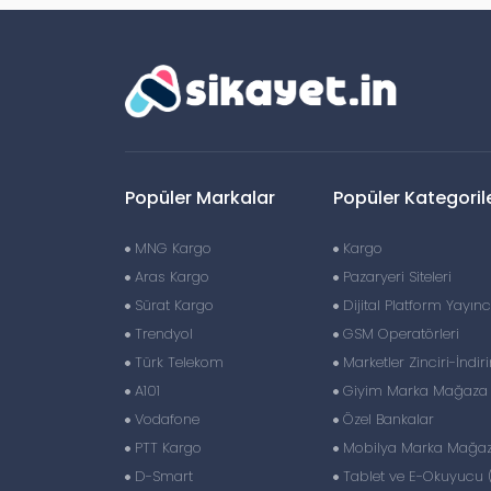
Popüler Markalar
Popüler Kategoril
MNG Kargo
Kargo
Aras Kargo
Pazaryeri Siteleri
Sürat Kargo
Dijital Platform Yayıncı
Trendyol
GSM Operatörleri
Türk Telekom
Marketler Zinciri-İndir
A101
Giyim Marka Mağaza Z
Vodafone
Özel Bankalar
PTT Kargo
Mobilya Marka Mağaza
D-Smart
Tablet ve E-Okuyucu 