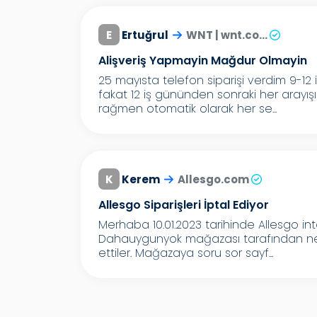
E
Ertuğrul
WNT | wnt.co...
Alişveriş Yapmayin Mağdur Olmayin
25 mayısta telefon siparişi verdim 9-12 
fakat 12 iş gününden sonraki her arayış
rağmen otomatik olarak her se...
K
Kerem
Allesgo.com
Allesgo Siparişleri İptal Ediyor
Merhaba 10.01.2023 tarihinde Allesgo int
Dahauygunyok mağazası tarafından ned
ettiler. Mağazaya soru sor sayf...