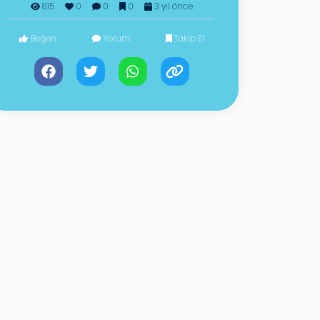
815
0
0
0
3 yıl önce
Beğen
Yorum
Takip Et