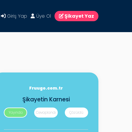
Giriş Yap
Üye Ol
Şikayet Yaz
Fruugo.com.tr
Şikayetin Karnesi
Yayında
Cevaplandı
Çözüldü