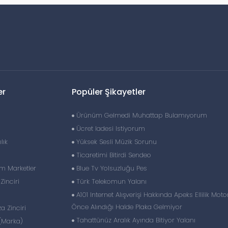
er
Popüler Şikayetler
Ürünüm Gelmedi Muhattap Bulamıyorum
Ücret Iadesi Istiyorum
lık
Yüksek Sesli Müzik Sorunu
Ticaretimi Bitirdi Sendeo
im Marketler
Blue Tv Yolsuzluğu Pes
inciri
Türk Telekomun Yalanı
A101 Internet Alışverişi Hakkında Apeks Ellilik Motor
Önce Alındığı Halde Plaka Gelmiyor
 Zinciri
Tahattünüz Aralık Ayında Bitiyor Yalanı
(Marka)