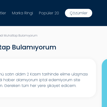
tler
Marka Ringi
Popüler 20
Çözümler
di Muhattap Bulamıyorum
tap Bulamıyorum
ünü satın aldım 2 Kasım tarihinde elime ulaşması
dı haber alamıyorum iptal edemiyorum site
m. Gereken tüm her yere şikayet edicem.