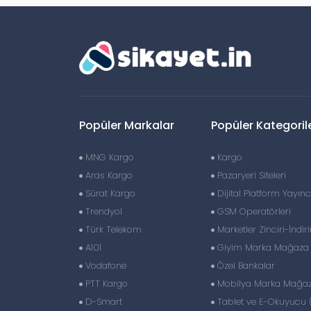
Popüler Markalar
Popüler Kategoril
MNG Kargo
Kargo
Aras Kargo
Pazaryeri Siteleri
Sürat Kargo
Dijital Platform Yayıncı
Trendyol
GSM Operatörleri
Türk Telekom
Marketler Zinciri-İndir
A101
Giyim Marka Mağaza Z
Vodafone
Özel Bankalar
PTT Kargo
Mobilya Marka Mağaza
D-Smart
Tablet ve E-Okuyucu 