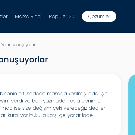
tler
Marka Ringi
Popüler 20
Çözümler
e Yalan Konuşuyorlar
Konuşuyorlar
isenin altı sadece makasla kesilmiş iade için
teslim verdi ve ben yazmadan asla benimle
ımda ise size değişim çeki vereceğiz dediler
rı kural var hukuka karşı geliyorlar iade