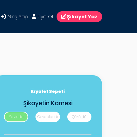
Giriş Yap
Üye Ol
Şikayet Yaz
Kıyafet Sepeti
Şikayetin Karnesi
Yayında
Cevaplandı
Çözüldü