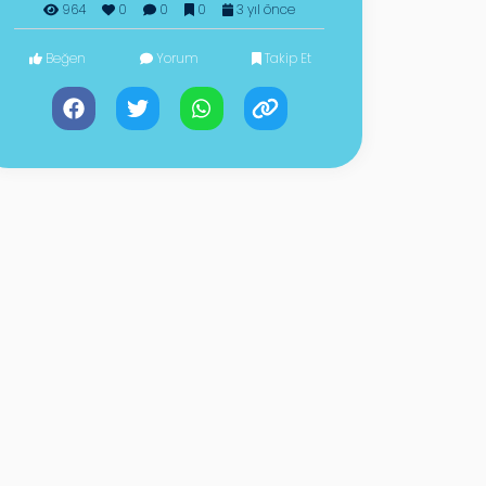
964
0
0
0
3 yıl önce
Beğen
Yorum
Takip Et