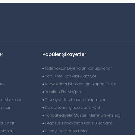
er
Popüler Şikayetler
İade Yoktur Diye Yalan Konuşuyorlar
Yapı Kredi Bankası Aldatıyor
lık
Kuryelerinizi Iyi Seçin Işini Yapan Olsun
Yanıltan Flo Mağazası
im Marketler
Trendyol Ücret Iademi Yapmıyor
inciri
Kurabiyenin İçinde Demir Çıktı
Yoncahediyelik Müsteri Memnuniyetsizligi
 Zinciri
Pegasus Havayolları Ucuz Bi̇let Vaadi̇
(Marka)
Sunny Tv Fabrika Hatali