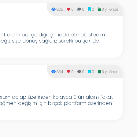
825
0
0
0
3 yıl önce
t aldım bol geldiği için iade etmek istedim
eğiz size dönüş sağlarız sürekli bu şekilde
884
0
0
0
3 yıl önce
ıyorum dolap üzerinden kolayca ürün aldım fakat
ağmen değişim için birçok plartform özerinden