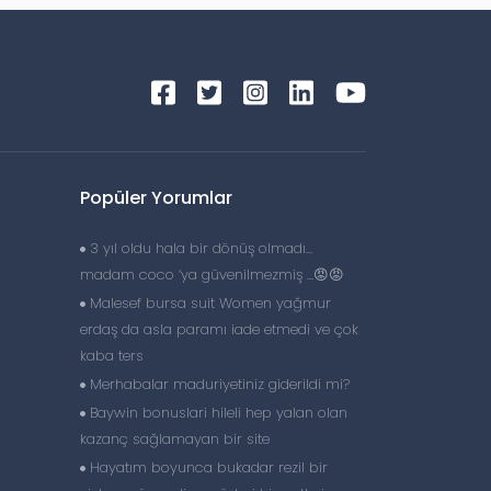
Popüler Yorumlar
3 yıl oldu hala bir dönüş olmadı…
madam coco ‘ya güvenilmezmiş …😡😡
Malesef bursa suit Women yağmur
erdaş da asla paramı iade etmedi ve çok
kaba ters
Merhabalar maduriyetiniz giderildi mi?
Baywin bonuslari hileli hep yalan olan
kazanç sağlamayan bir site
Hayatım boyunca bukadar rezil bir