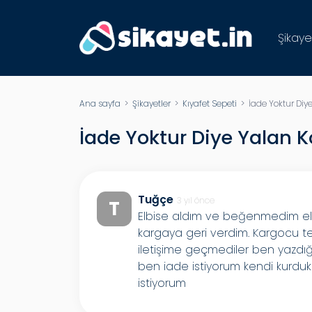
Şikaye
Ana sayfa
>
Şikayetler
>
Kıyafet Sepeti
> İade Yoktur Diy
İade Yoktur Diye Yalan 
Tuğçe
3 yıl önce
T
Elbise aldım ve beğenmedim elb
kargaya geri verdim. Kargocu 
iletişime geçmediler ben yazdığ
ben iade istiyorum kendi kurdukla
istiyorum