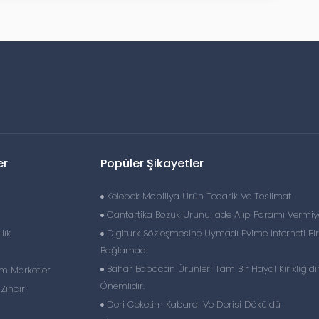
er
Popüler Şikayetler
Kelebek Mobillya Ürün Tedarik Ve Teslimat
Cantartika Bozuk Urunu Iade Alıp Paramı Vermiy
lık
Digiturk Sözleşmesine Uymadı Evime Interneti Bir
Bağlamadı
Bahar Babacan Ürünleri Tam Bir Hayal Kırıklığıdır
im Marketler
Önemlidir.
inciri
Deri Ceketim Kabardı Ve Derisi Döküldü