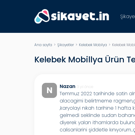
Şikaye
Ana sayfa
>
Şikayetler
>
Kelebek Mobilya
> Kelebek Mobil
Kelebek Mobillya Ürün T
Nazan
3 yıl önce
N
Temmuz 2022 tarihinde satin a
alacagimi belirtmeme ragmen,ga
,karyolayi nikah tarihine 1 haft
gelmedi seklinde sudan bahanele
diyerek yalan ithamlarda bulu
calisanlarini şiddetle kınıyorum..