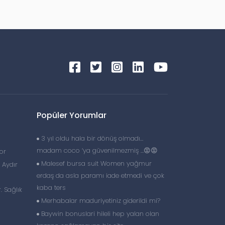
Popüler Yorumlar
3 yıl oldu hala bir dönüş olmadı…
madam coco ‘ya güvenilmezmiş …😡😡
or
Malesef bursa suit Women yağmur
 Aydır
erdaş da asla paramı iade etmedi ve çok
kaba ters
. Sağlık
Merhabalar maduriyetiniz giderildi mi?
Baywin bonuslari hileli hep yalan olan