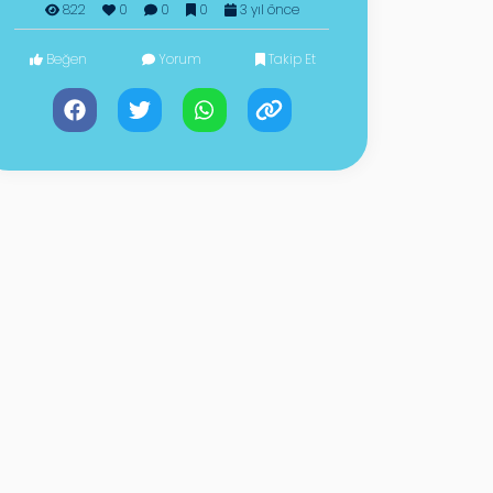
822
0
0
0
3 yıl önce
Beğen
Yorum
Takip Et