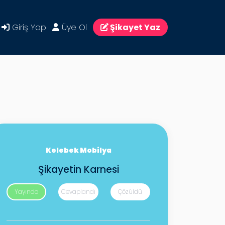
Giriş Yap
Üye Ol
Şikayet Yaz
Kelebek Mobilya
Şikayetin Karnesi
Yayında
Cevaplandı
Çözüldü