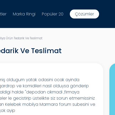
tler
Marka Ringi
Popüler 20
Çözümler
lya Ürün Tedarik Ve Teslimat
edarik Ve Teslimat
lmiş oldugum yatak odasini ocak ayinda
rdrop ve komidileri nasil olduysa gönderip
a kaldigi halde "depodan cikmadi ,firmaya
r le gecistirip üstelikte siz sorun etmemissiniz
nan Kelebek mobilya Marmara forum subesini ve
.çok ayip