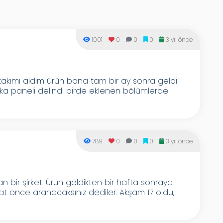
1001
0
0
0
3 yıl önce
kımı aldım ürün bana tam bir ay sonra geldi
arka paneli delindi birde eklenen bölümlerde
789
0
0
0
3 yıl önce
bir şirket. Ürün geldikten bir hafta sonraya
aat önce aranacaksınız dediler. Akşam 17 oldu,