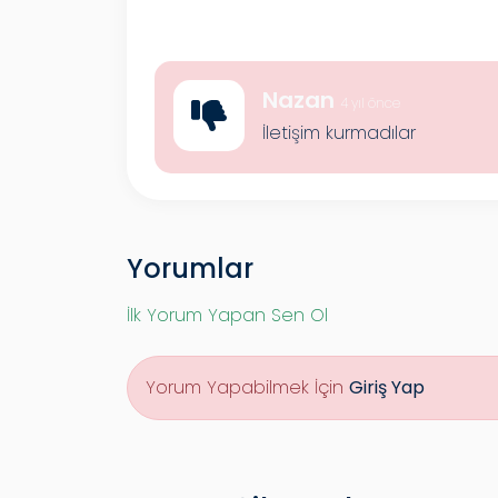
Nazan
4 yıl önce
İletişim kurmadılar
Yorumlar
İlk Yorum Yapan Sen Ol
Yorum Yapabilmek İçin
Giriş Yap