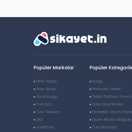
Popüler Markalar
Popüler Kategoril
MNG Kargo
Kargo
Aras Kargo
Pazaryeri Siteleri
Sürat Kargo
Dijital Platform Yayıncı
Trendyol
GSM Operatörleri
Türk Telekom
Marketler Zinciri-İndir
A101
Giyim Marka Mağaza Z
Vodafone
Özel Bankalar