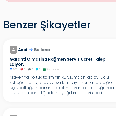
Benzer Şikayetler
A
Asef
Bellona
Garanti Olmasina Rağmen Servis Ücret Talep
Ediyor.
807
0
0
0
3 yıl önce
Mavenna koltuk takımının kurulumdan dolayı üclu
koltuğun altı çatlak ve sarkmış aynı zamanda diğer
üçlü koltuğun derisinde kalkma var tekli koltuğunda
otururken kendiliğinden ayağı kırıldı servis acti...