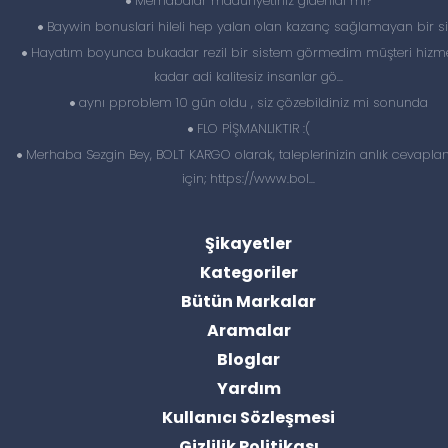
Merhabalar maduriyetiniz giderildi mi?
Baywin bonuslari hileli hep yalan olan kazanç sağlamayan bir si
Hayatım boyunca bukadar rezil bir sistem görmedim müşteri hizme
kadar adi kalitesiz insanlar gö...
aynı pproblem 10 gün oldu , siz çözebildiniz mi sonunda
FLO PİŞMANLIKTIR :(
Merhaba Sezgin Bey, BOLT KARGO olarak, taleplerinizin anlık cevapl
için; https://www.bol...
Şikayetler
Kategoriler
Bütün Markalar
Aramalar
Bloglar
Yardım
Kullanıcı Sözleşmesi
Gizlilik Politikası