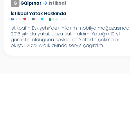
G
Gülpınar
İstikbal
İstikbal Yatak Hakkında
808
0
0
0
3 yıl önce
İstikbal'in Eskişehir'deki Yıldırım mobilya mağazasınd
2016 yılında yatak baza satın aldım. Yatağın 10 yıl
garantisi olduğunu söylediler. Yatakta çökmeler
oluştu. 2022 Aralık ayında servis çağırdım....