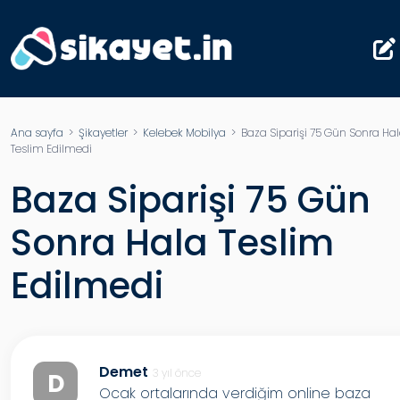
Ana sayfa
>
Şikayetler
>
Kelebek Mobilya
> Baza Siparişi 75 Gün Sonra Ha
Teslim Edilmedi
Baza Siparişi 75 Gün
Sonra Hala Teslim
Edilmedi
Demet
3 yıl önce
D
Ocak ortalarında verdiğim online baza