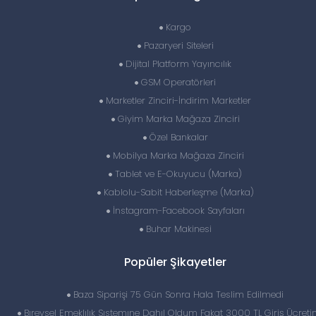
Kargo
Pazaryeri Siteleri
Dijital Platform Yayıncılık
GSM Operatörleri
Marketler Zinciri-İndirim Marketler
Giyim Marka Mağaza Zinciri
Özel Bankalar
Mobilya Marka Mağaza Zinciri
Tablet ve E-Okuyucu (Marka)
Kablolu-Sabit Haberleşme (Marka)
İnstagram-Facebook Sayfaları
Buhar Makinesi
Popüler Şikayetler
Baza Siparişi 75 Gün Sonra Hala Teslim Edilmedi
Bıreysel Emeklılık Sıstemıne Dahıl Oldum Fakat 3000 TL Giriş Ücreti