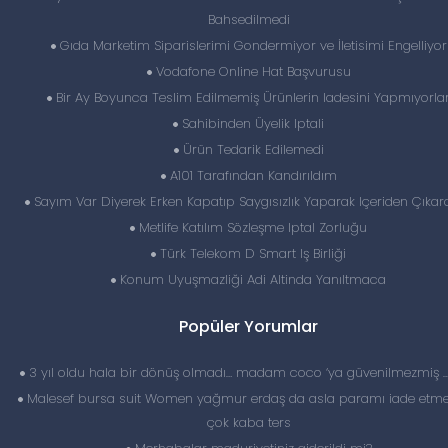
Bahsedilmedi
Gıda Marketim Siparislerimi Gondermiyor ve İletisimi Engelliyor
Vodafone Online Hat Başvurusu
Bir Ay Boyunca Teslim Edilmemiş Ürünlerin Iadesini Yapmıyorla
Sahibinden Üyelik Iptali
Ürün Tedarik Edilemedi
A101 Tarafından Kandırıldım
Sayım Var Diyerek Erken Kapatıp Saygısızlık Yaparak Içeriden Çıkardı
Metlife Katılım Sözleşme Iptal Zorluğu
Türk Telekom D Smart Iş Birliği
Konum Uyuşmazliği Adi Altinda Yanıltmaca
Popüler Yorumlar
3 yıl oldu hala bir dönüş olmadı… madam coco ‘ya güvenilmezmiş 
Malesef bursa suit Women yağmur erdaş da asla paramı iade etme
çok kaba ters