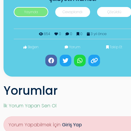
Yayında
Cevaplandı
Çözüldü
854
0
0
0
3 yıl önce
Beğen
Yorum
Takip Et
Yorumlar
İlk Yorum Yapan Sen Ol
Yorum Yapabilmek İçin
Giriş Yap