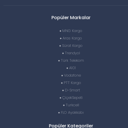
Popüler Markalar
MNG Kargo
Aras Kargo
Sürat Kargo
Trendyol
Türk Telekom
A101
Vodafone
PTT Kargo
D-Smart
ÇiçekSepeti
Turkcell
FLO Ayakkabı
Popüler Kategoriler